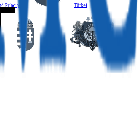
d Príncipe
Türkei
Ungarn
Lettland