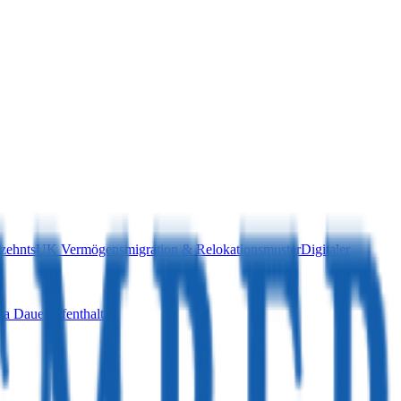
zehnts
UK Vermögensmigration & Relokationsmuster
Digitaler
a Daueraufenthalt