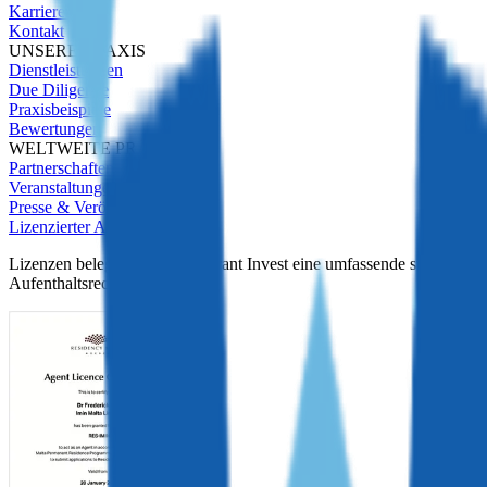
Karrieren
Kontakt
UNSERE PRAXIS
Dienstleistungen
Due Diligence
Praxisbeispiele
Bewertungen
WELTWEITE PRÄSENZ
Partnerschaften
Veranstaltungen
Presse & Veröffentlichungen
Lizenzierter Agent
Lizenzen belegen, dass Immigrant Invest eine umfassende staatliche Du
Aufenthaltsrechts zu vertreten.