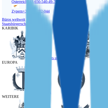
Österreich
+43-650-540-49-79
Zypern
+357-22-232-044
Büros weltweit
Staatsbürgerschaft
KARIBIK
St Kitts und Nevis
EUROPA
Malta
Türkei
WEITERE