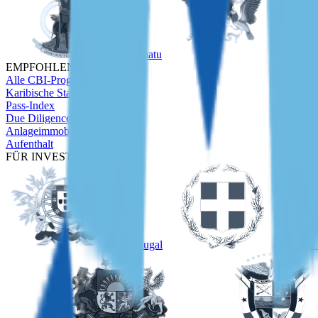
Vanuatu
São Tom
EMPFOHLEN
Alle CBI-Programme
Karibische Staatsbürgerschaft
Pass-Index
Due Diligence
Anlageimmobilien
Aufenthalt
FÜR INVESTOREN
Portugal
Grieche