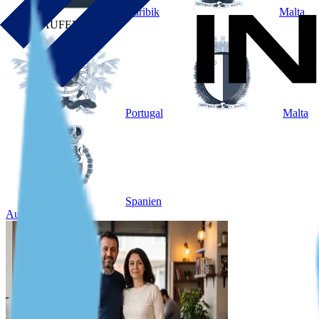
Karibik
Malta
NACH AUFENTHALT
Portugal
Malta
Spanien
Ausgewählter Fall