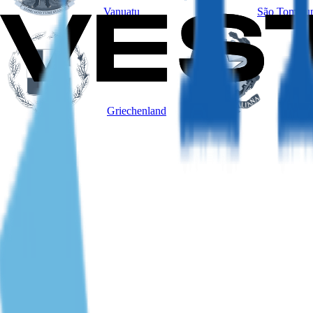
Vanuatu
São Tomé un
Griechenland
Italien