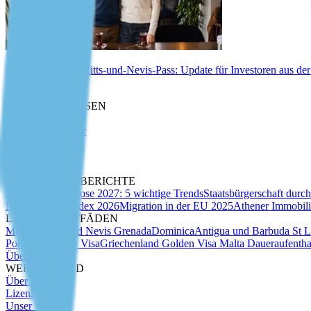
Biometrie für St.-Kitts-und-Nevis-Pass: Update für Investoren aus de
Wissenswertes
MARKTANALYSEN
Expertenartikel
Migrations-Insider
Whitepaper
Due Diligence
Pass-Index
ANALYSEN & BERICHTE
CBI-Marktprognose 2027: 5 wichtige Trends
Staatsbürgerschaft durch
Nomadenvisa-Index 2026
Migration in der EU 2025
Athener Immobil
LÄNDER-LEITFÄDEN
Malta
St Kitts und Nevis
Grenada
Dominica
Antigua und Barbuda
St 
Portugal Golden Visa
Griechenland Golden Visa
Malta Daueraufentha
Über uns
WER WIR SIND
Über uns
Lizenzen
Unser Team