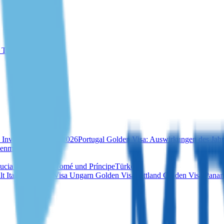
r Türkei
 Investition im Jahr 2026
Portugal Golden Visa: Auswirkungen des Jahr
ienmarkt 2025
Lucia
Vanuatu
São Tomé und Príncipe
Türkei
lt
Italien Golden Visa
Ungarn Golden Visa
Lettland Golden Visa
Panam