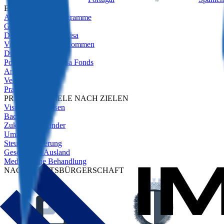
EMPFOHLEN
Alle Aufenthaltsprogramme
Golden Visas Guide
Digitale Nomaden-Visa
Visa für passive Einkommen
Due Diligence
Portugal Golden Visa Fonds
Anlageimmobilien
Vergleich
Praxisbeispiele
PRAXISBEISPIELE NACH ZIELEN
Visumfreies Reisen
Backup-Plan
Zukunft der Kinder
Umzug
Steueroptimierung
Geschäft im Ausland
Medizinische Behandlung
NACH STAATSBÜRGERSCHAFT