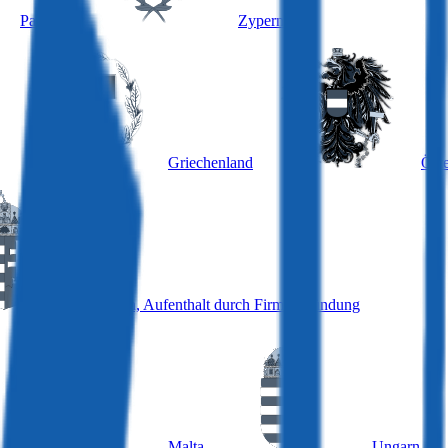
Panama
Zypern
Griechenland
Öste
Ungarn, Aufenthalt durch Firmengründung
Malta
Ungarn