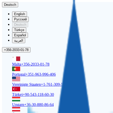
Deutsch
English
Русский
Deutsch
Türkçe
Español
العربية
+356-2033-01-78
Malta
+356-2033-01-78
Portugal
+351-963-996-406
Vereinigte Staaten
+1-761-309-5158
Türkei
+90-543-118-60-30
Ungarn
+36-30-880-86-64