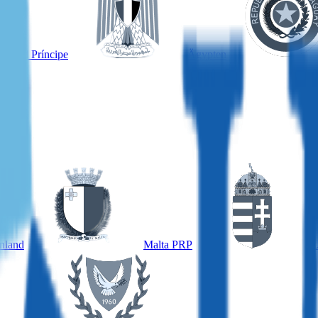
é und Príncipe
Ägypten
nland
Malta PRP
U