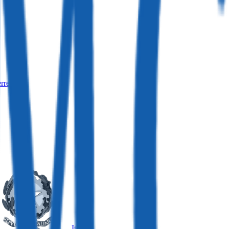
rreich
Italien