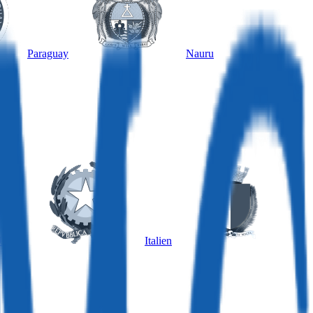
Paraguay
Nauru
ngarn
Italien