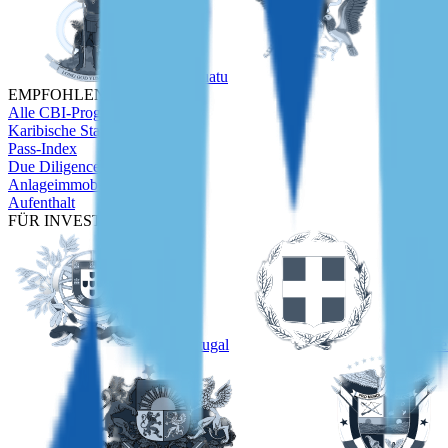
Vanuatu
São Tom
EMPFOHLEN
Alle CBI-Programme
Karibische Staatsbürgerschaft
Pass-Index
Due Diligence
Anlageimmobilien
Aufenthalt
FÜR INVESTOREN
Portugal
Grieche