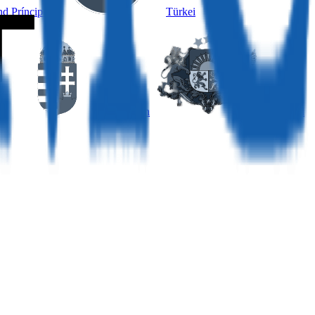
d Príncipe
Türkei
Ungarn
Lettland