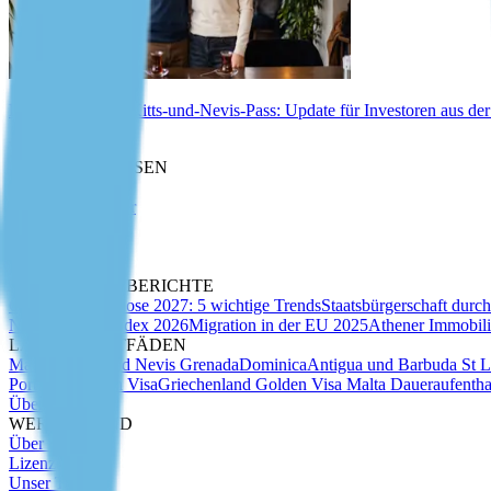
Biometrie für St.-Kitts-und-Nevis-Pass: Update für Investoren aus de
Wissenswertes
MARKTANALYSEN
Expertenartikel
Migrations-Insider
Whitepaper
Due Diligence
Pass-Index
ANALYSEN & BERICHTE
CBI-Marktprognose 2027: 5 wichtige Trends
Staatsbürgerschaft durch
Nomadenvisa-Index 2026
Migration in der EU 2025
Athener Immobil
LÄNDER-LEITFÄDEN
Malta
St Kitts und Nevis
Grenada
Dominica
Antigua und Barbuda
St 
Portugal Golden Visa
Griechenland Golden Visa
Malta Daueraufentha
Über uns
WER WIR SIND
Über uns
Lizenzen
Unser Team