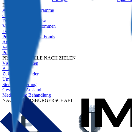
EMPFOHLEN
Alle Aufenthaltsprogramme
Golden Visas Guide
Digitale Nomaden-Visa
Visa für passive Einkommen
Due Diligence
Portugal Golden Visa Fonds
Anlageimmobilien
Vergleich
Praxisbeispiele
PRAXISBEISPIELE NACH ZIELEN
Visumfreies Reisen
Backup-Plan
Zukunft der Kinder
Umzug
Steueroptimierung
Geschäft im Ausland
Medizinische Behandlung
NACH STAATSBÜRGERSCHAFT