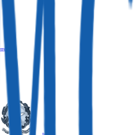
rreich
Italien