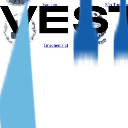
Vanuatu
São Tomé un
Griechenland
Italien