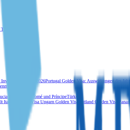
r Türkei
 Investition im Jahr 2026
Portugal Golden Visa: Auswirkungen des Jahr
ienmarkt 2025
Lucia
Vanuatu
São Tomé und Príncipe
Türkei
lt
Italien Golden Visa
Ungarn Golden Visa
Lettland Golden Visa
Panam