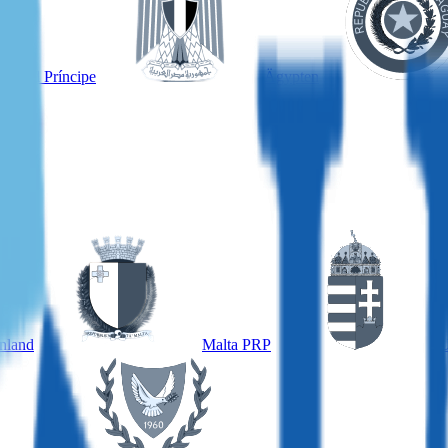
é und Príncipe
Ägypten
nland
Malta PRP
U