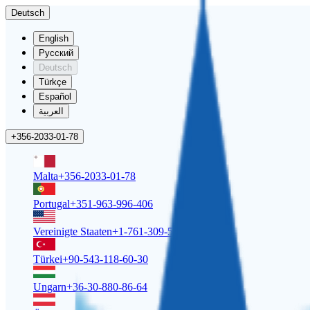
Deutsch
English
Русский
Deutsch
Türkçe
Español
العربية
+356-2033-01-78
Malta
+356-2033-01-78
Portugal
+351-963-996-406
Vereinigte Staaten
+1-761-309-5158
Türkei
+90-543-118-60-30
Ungarn
+36-30-880-86-64