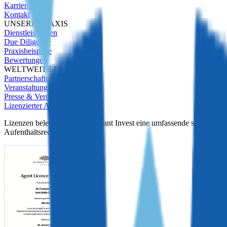
Karrieren
Kontakt
UNSERE PRAXIS
Dienstleistungen
Due Diligence
Praxisbeispiele
Bewertungen
WELTWEITE PRÄSENZ
Partnerschaften
Veranstaltungen
Presse & Veröffentlichungen
Lizenzierter Agent
Lizenzen belegen, dass Immigrant Invest eine umfassende staatliche Du
Aufenthaltsrechts zu vertreten.