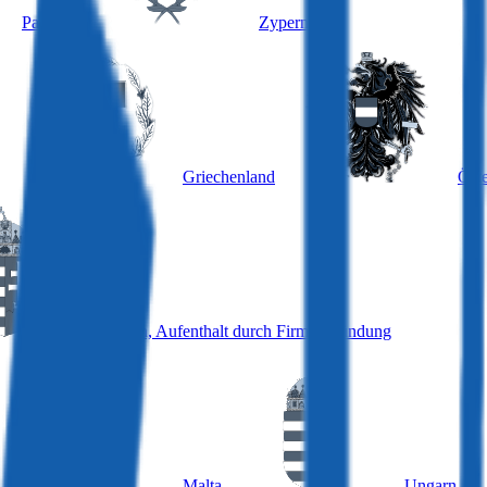
Panama
Zypern
Griechenland
Öste
Ungarn, Aufenthalt durch Firmengründung
Malta
Ungarn