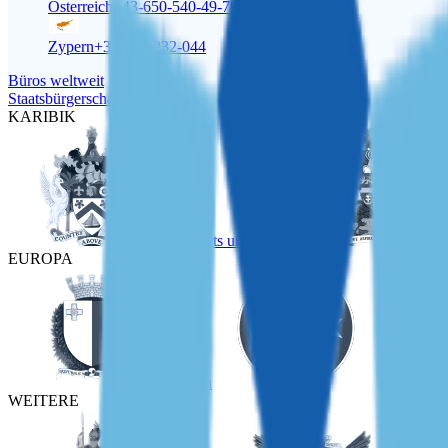
Österreich
+43-650-540-49-79
Zypern
+357-22-232-044
Büros weltweit
Staatsbürgerschaft
KARIBIK
St Kitts und Nevis
EUROPA
Malta
Türkei
WEITERE