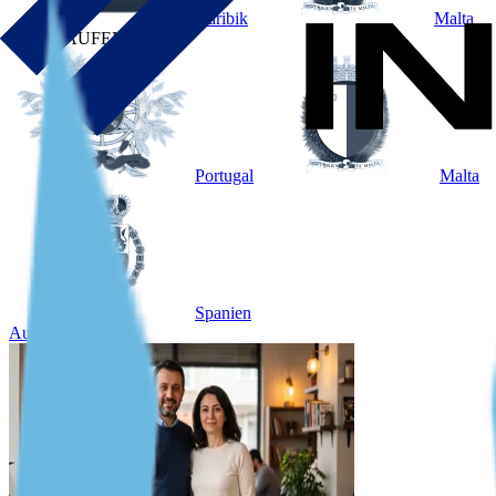
Karibik
Malta
NACH AUFENTHALT
Portugal
Malta
Spanien
Ausgewählter Fall