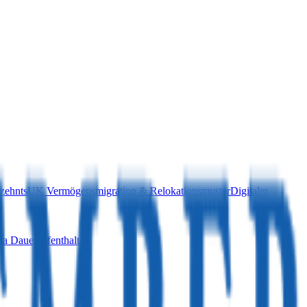
zehnts
UK Vermögensmigration & Relokationsmuster
Digitaler
a Daueraufenthalt