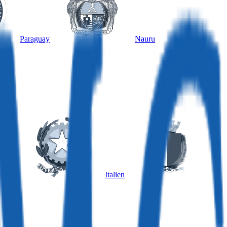
Paraguay
Nauru
ngarn
Italien