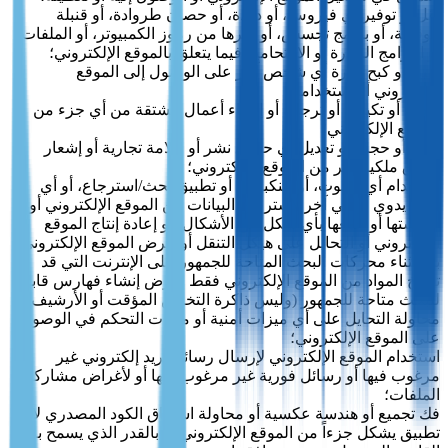
نقل أو توفير أي فيروس، أو دودة، أو حصان طروادة، أو قنبلة
موقوتة، أو برامج تجسس، أو غيرها من رموز الكمبيوتر، أو الملفات،
أو البرامج الضارة أو الاقتحامية فيما يتعلق بالموقع الإلكتروني؛
تقييد أو كبح قدرة أي شخص آخر على الوصول إلى الموقع
الإلكتروني أو استخدامه؛
تعديل أو تكييف أو ترجمة أو إنشاء أعمال مشتقة من أي جزء من
الموقع الإلكتروني؛
إزالة أو حجب أو تعديل أي حقوق نشر أو علامة تجارية أو إشعار
حقوق ملكية آخر من الموقع الإلكتروني؛
استخدام أي روبوت، أو عنكبوت، أو تطبيق بحث/استرجاع، أو أي
جهاز يدوي أو آلي آخر لاسترجاع البيانات من الموقع الإلكتروني أو
فهرستها أو جمعها بأي شكل من الأشكال، أو إعادة إنتاج الموقع
الإلكتروني أو التحايل على هيكل التنقل أو عرض الموقع الإلكتروني؛
باستثناء محركات البحث المتاحة للجمهور على الإنترنت التي قد
تنسخ المواد من الموقع الإلكتروني فقط لغرض إنشاء فهارس قابلة
للبحث متاحة للجمهور (وليس ذاكرة التخزين المؤقت أو الأرشيف)؛
محاولة التحايل على أي ميزات أمنية أو ميزات التحكم في الوصول
على الموقع الإلكتروني؛
استخدام الموقع الإلكتروني لإرسال رسائل بريد إلكتروني غير
مرغوب فيها أو رسائل فورية غير مرغوب فيها أو لأغراض مشاركة
الملفات؛
فك تجميع أو هندسة عكسية أو محاولة اشتقاق الكود المصدري لأي
تطبيق يشكل جزءاً من الموقع الإلكتروني إلا بالقدر الذي يسمح به