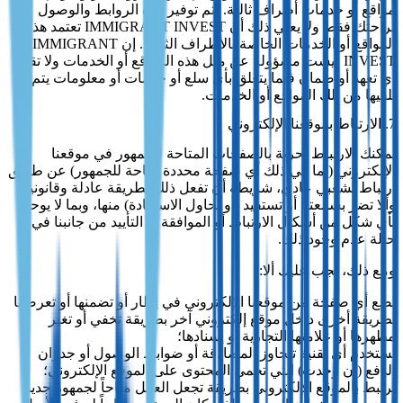
مواقع أو خدمات أطراف ثالثة. يتم توفير هذه الروابط والوصول
لراحتك فقط ولا يعني ذلك أن IMMIGRANT INVEST تعتمد هذه
المواقع أو الخدمات الخاصة بالأطراف الثالثة. إن IMMIGRANT
INVEST ليست مسؤولة عن مثل هذه المواقع أو الخدمات ولا تقدم
أي تعهد أو ضمان فيما يتعلق بأي سلع أو خدمات أو معلومات يتم
تلقيها من تلك المواقع أو الخدمات.
7. الارتباط بموقعنا الإلكتروني
يمكنك الارتباط بحرية بالصفحات المتاحة للجمهور في موقعنا
الإلكتروني (بما في ذلك أي صفحة محددة متاحة للجمهور) عن طريق
ارتباط تشعبي عادي، شريطة أن تفعل ذلك بطريقة عادلة وقانونية،
وألا تضر بسمعتنا أو تستفيد (أو تحاول الاستفادة) منها، وبما لا يوحي
بأي شكل من أشكال الارتباط أو الموافقة أو التأييد من جانبنا في
حالة عدم وجود ذلك.
ومع ذلك، يجب عليك ألا:
تضع أي صفحة من موقعنا الإلكتروني في إطار أو تضمنها أو تعرضها
بطريقة أخرى داخل موقع إلكتروني آخر بطريقة تخفي أو تغير
مظهرها أو علامتها التجارية أو إسنادها؛
تستخدم أي تقنية تتجاوز المصادقة أو ضوابط الوصول أو جدران
الدفع (إن وجدت) التي تحمي المحتوى على الموقع الإلكتروني؛
ترتبط بالموقع الإلكتروني بطريقة تجعل العمل متاحاً لجمهور جديد