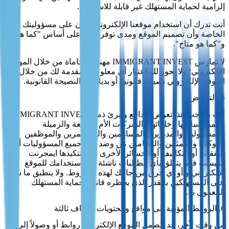
إلزامية لحماية المستهلك غير قابلة للاستبعاد).
أنت تدرك أن استخدام موقعنا الإلكتروني يكون على مسؤوليتك
الخاصة وأن تصميم الموقع ومدى توفره هما على أساس "كما هو"
و"كما هو متاح".
لا تمارس IMMIGRANT INVEST مهنة المحاماة من خلال الموقع
الإلكتروني؛ ولا يجوز لك اعتبار أي معلومات مقدمة لك من خلال
الموقع الإلكتروني نصيحة قانونية أو بديلاً عن النصيحة القانونية.
5. التعويض
أنت بموجب هذا تعوض وتدافع وتبرئ ذمة IMMIGRANT INVEST
وجميع أسلافها وخلفائها والشركات الأم والتابعة والزميلة
والمسؤولين والمديرين والمساهمين والمستثمرين والموظفين
والوكلاء والممثلين والمحامين من وضد أي وجميع المسؤوليات أو
النفقات أو التكاليف أو الخسائر الأخرى التي تتكبدها ايمجرنت
انفيست فيما يتعلق بأي مطالبات ناشئة عن استخدامك للموقع
الإلكتروني و/أو أي خرق من جانبك لهذه الشروط. ولا ينطبق ما سبق
على المستهلكين بالقدر الذي يحظره قانون حماية المستهلك
المعمول به.
6. الروابط المؤدية إلى مواقع ومحتويات أطراف ثالثة
من وقت لآخر، قد يتضمن الموقع الإلكتروني روابط أو وصولاً إلى