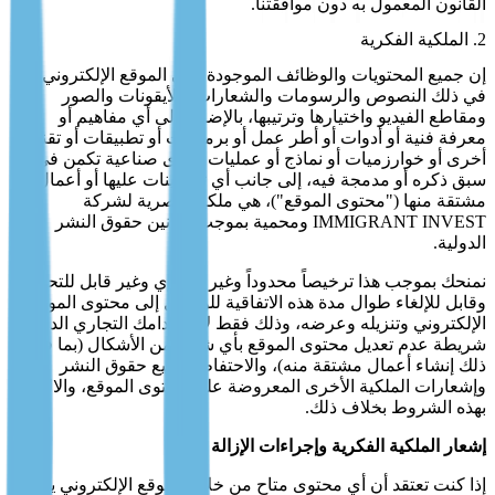
القانون المعمول به دون موافقتنا.
2. الملكية الفكرية
إن جميع المحتويات والوظائف الموجودة على الموقع الإلكتروني، بما
في ذلك النصوص والرسومات والشعارات والأيقونات والصور
ومقاطع الفيديو واختيارها وترتيبها، بالإضافة إلى أي مفاهيم أو
معرفة فنية أو أدوات أو أطر عمل أو برمجيات أو تطبيقات أو تقنيات
أخرى أو خوارزميات أو نماذج أو عمليات ورؤى صناعية تكمن في ما
سبق ذكره أو مدمجة فيه، إلى جانب أي تحسينات عليها أو أعمال
مشتقة منها ("محتوى الموقع")، هي ملكية حصرية لشركة
IMMIGRANT INVEST ومحمية بموجب قوانين حقوق النشر
الدولية.
نمنحك بموجب هذا ترخيصاً محدوداً وغير حصري وغير قابل للتحويل
وقابل للإلغاء طوال مدة هذه الاتفاقية للوصول إلى محتوى الموقع
الإلكتروني وتنزيله وعرضه، وذلك فقط لاستخدامك التجاري الداخلي،
شريطة عدم تعديل محتوى الموقع بأي شكل من الأشكال (بما في
ذلك إنشاء أعمال مشتقة منه)، والاحتفاظ بجميع حقوق النشر
وإشعارات الملكية الأخرى المعروضة على محتوى الموقع، والالتزام
بهذه الشروط بخلاف ذلك.
إشعار الملكية الفكرية وإجراءات الإزالة
إذا كنت تعتقد أن أي محتوى متاح من خلال الموقع الإلكتروني ينتهك