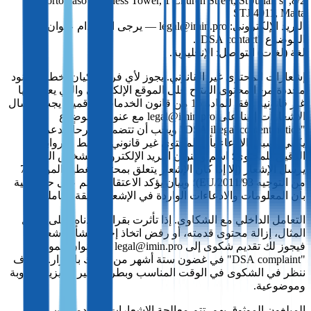
8/2, Portomaso Business Tower, 1 Church Street, St Julian’s,
STJ 4011, Malta
البريد الإلكتروني: legal@imin.pro — يرجى استخدام عنوان
الموضوع "DSA contact".
لغة (لغات) التواصل: الإنجليزية.
إشعارات المحتوى غير القانوني. يجوز لأي فرد أو كيان إخطارنا ببنود
محددة من المحتوى المتاح على الموقع الإلكتروني والتي يعتبرونها
غير قانونية وفقاً للمادة 16 من قانون الخدمات الرقمية. يجب إرسال
الإشعارات إلينا على legal@imin.pro مع عنوان الموضوع
"DSA illegal content notice" ويجب أن تتضمن: شرحاً مدعماً بما
يكفي لسبب الادعاء بأن المحتوى غير قانوني؛ الرابط (الروابط)
الدقيق للمحتوى؛ اسم وعنوان البريد الإلكتروني للشخص الذي
يرسل الإشعار (إلا إذا كان الإشعار يتعلق بمحتوى تغطيه المواد 3‑7
من التوجيه 2011/93/EU)؛ وبيان يؤكد الاعتقاد القائم على حسن نية
بأن المعلومات والادعاءات الواردة في الإشعار دقيقة وكاملة.
التعامل الداخلي مع الشكاوى. إذا تأثرت بقرار اتخذناه (على سبيل
المثال، إزالة محتوى قدمته، أو رفض اتخاذ إجراء بشأن إشعار)،
فيجوز لك تقديم شكوى إلى legal@imin.pro مع عنوان الموضوع
"DSA complaint" في غضون ستة أشهر من إبلاغك بالقرار. وسوف
ننظر في الشكوى في الوقت المناسب وبطريقة غير تمييزية ودؤوبة
وموضوعية.
المبلغون الموثوق بهم. تتم معالجة الإشعارات المقدمة من قبل