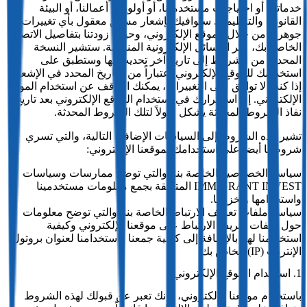
خدماتنا، أو احتياجات مستخدمينا، أو أولويات أعمالنا، أو البيئة
القانونية والتنظيمية. سنوافيك بإشعار مسبق معقول بأي تغييرات
جوهرية من خلال الموقع الإلكتروني، وحيثما زودتنا بتفاصيل الاتصال
الخاصة بك، عبر الوسائل الإلكترونية المناسبة. ستشير النسخة
المحدثة من الشروط إلى تاريخ آخر تحديث لها وستطبق على
استخدامك للموقع الإلكتروني اعتباراً من التاريخ المحدد في الإشعار.
إذا كنت لا توافق على التغييرات، يمكنك التوقف عن استخدام الموقع
الإلكتروني. إن استمرارك في استخدام الموقع الإلكتروني بعد تاريخ
نفاذ الشروط المحدثة يشكل قبولاً لتلك الشروط المحدثة.
تشير هذه الشروط إلى السياسات الإضافية التالية، والتي تسري
شروطها أيضاً على استخدامك لموقعنا الإلكتروني:
سياسة الخصوصية الخاصة بنا، والتي توضح ممارسات وسياسات
IMMIGRANT INVEST المتعلقة بجمع معلومات مستخدمينا
واستخدامها وتخزينها.
سياسة ملفات تعريف الارتباط الخاصة بنا، والتي توضح معلومات
حول ملفات تعريف الارتباط على موقعنا الإلكتروني وكيفية
استخدامنا لها، بالإضافة إلى كيفية جمعنا واستخدامنا لعنوان بروتول
الإنترنت (IP) الخاص بك.
1. استخدام الموقع الإلكتروني
باستخدام موقعنا الإلكتروني، فإنك تعبر عن قبولك لهذه الشروط