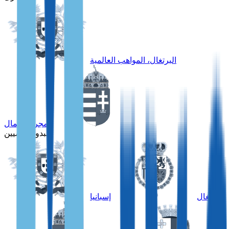
البرتغال، المواهب العالمية
المجر، الأعمال
للبدو الرقميين
البرتغال
إسبانيا