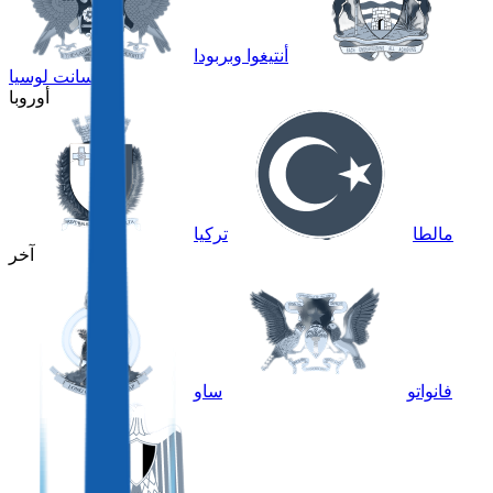
أنتيغوا وبربودا
سانت لوسيا
أوروبا
مالطا
تركيا
آخر
فانواتو
ساو