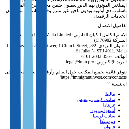
المبلغين الموثوق بهم الذين يعملون ضمن مجال خبرتهم المحدد
بأسلوب ذي أولوية وبدون تأخير غير مبرر وفقاً للمادة 22 من قانون
الخدمات الرقمية.
تفاصيل الاتصال
الاسم الكامل للكيان القانوني: IMIN Malta Limited (رقم تسجيل
الشركة C 76982)
العنوان البريدي: 8/2, Portomaso Business Tower, 1 Church Street,
St Julian’s, STJ 4011, Malta
الهاتف: +356-2033-01-78
البريد الإلكتروني:
legal@imin.pro
تتوفر قائمة بجميع المكاتب حول العالم وأرقام هواتفها المحلية على
.
https://immigrantinvest.com/contacts/
الجنسية
مالطا
سانت كيتس ونيفيس
غرينادا
أنتيغوا وبربودا
سانت لوسيا
دومينيكا
فانواتو