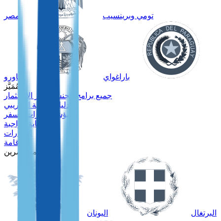
تومي وبرينسيب
مصر
باراغواي
ناورو
مُمَيَّز
جميع برامج الجنسية عبر الاستثمار
دليل جنسية الكاريبي
مؤشر جوازات السفر
العناية الواجبة
العقارات
الإقامة
للمستثمرين
البرتغال
اليونان