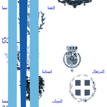
لاتفيا
بنما
قبرص
للمستقلين مالياً
البرتغال
إسبانيا
اليونان
النمسا
أخرى