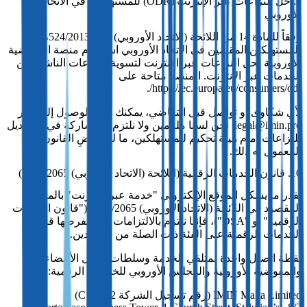
9. حل النزاعات عبر الإنترنت (ODR) للمستهلكين في الاتحاد
الأوروبي
وفقاً للمادة 14 من اللائحة (الاتحاد الأوروبي) رقم 524/2013، يحق
للمستهلكين المقيمين في الاتحاد الأوروبي استخدام منصة المفوضية
الأوروبية لحل النزاعات عبر الإنترنت لتسوية النزاعات الناشئة عن
الخدمات عبر الإنترنت. المنصة متاحة على
https://ec.europa.eu/consumers/odr/.
لأي شكاوى أو تواصل قبل التقاضي، يمكنك أيضاً الوصول إلينا عبر
legal@imin.pro. نحن لسنا ملزمين ولا نلتزم بالمشاركة في حل بديل
للنزاعات أمام هيئة تحكيم للمستهلكين، ما لم يقتضِ القانون
المعمول به ذلك.
10. قانون الخدمات الرقمية (اللائحة (الاتحاد الأوروبي) 2022/2065)
بقدر ما يشكل الموقع الإلكتروني "خدمة عبر الإنترنت" بالمعنى
المقصود في اللائحة (الاتحاد الأوروبي) 2022/2065 ("قانون الخدمات
الرقمية" أو "DSA")، فإننا نلتزم بالالتزامات التي يفرضها قانون
الخدمات الرقمية على الفئة ذات الصلة من المزودين.
نقطة اتصال واحدة لمتلقي الخدمة وسلطات الدول الأعضاء
والمفوضية الأوروبية والمجلس الأوروبي للخدمات الرقمية:
IMIN Malta Limited (رقم تسجيل الشركة C 76982)