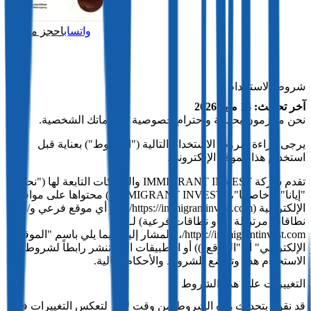
واتساب
احجز مكالمة
شروط الاستخدام
آخر تحديث: 14 مايو 2026
نحن ملتزمون بحماية واحترام خصوصية معلوماتك الشخصية.
يرجى قراءة شروط الاستخدام التالية ("الشروط") بعناية قبل
استخدام هذا الموقع الإلكتروني.
تقدم شركة IMMIGRANT INVEST والشركات التابعة لها ("نحن"،
"إيانا"، "خاصتنا"، "IMMIGRANT INVEST") محتواها على مواقعها
الإلكترونية (https://immigrantinvest.com/ و/أو أي موقع فرعي و/أو
نطاقات مرتبطة (و/أو نطاقات فرعية) لـ
https://immigrantinvest.com/، (المشار إليها فيما يلي باسم "الموقع
الإلكتروني" أو "الموقع")) أو التطبيقات التي تنشر رابطاً لشروط
الاستخدام هذه وتخضع للشروط والأحكام التالية.
التغييرات على هذه الشروط
قد نقوم بتحديث هذه الشروط من وقت لآخر لتعكس التغييرات في