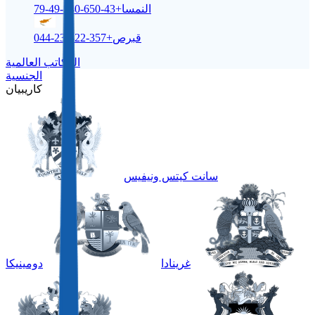
النمسا
+43-650-540-49-79
قبرص
+357-22-232-044
المكاتب العالمية
الجنسية
كاريبيان
سانت كيتس ونيفيس
غرينادا
دومينيكا