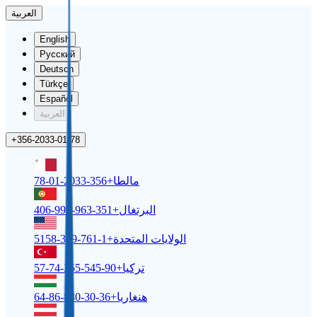
العربية
English
Русский
Deutsch
Türkçe
Español
العربية
+356-2033-01-78
مالطا
+356-2033-01-78
البرتغال
+351-963-996-406
الولايات المتحدة
+1-761-309-5158
تركيا
+90-545-255-74-57
هنغاريا
+36-30-880-86-64