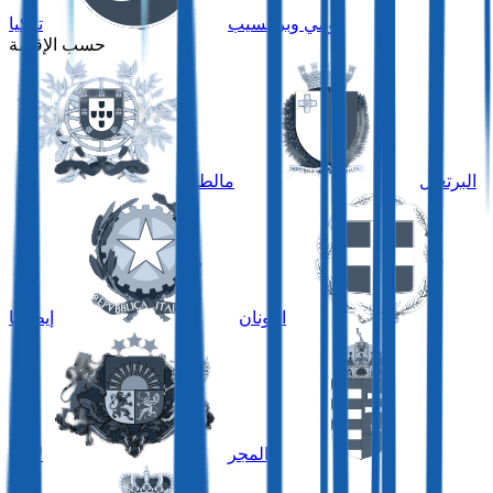
تومي وبرينسيب
تركيا
حسب الإقامة
البرتغال
مالطا
اليونان
إيطاليا
المجر
لاتفيا