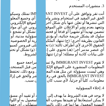
3. منشورات المستخدم
أنت تقر وتوافق على أن IMMIGRANT INVEST تمتلك وسيكون لها
الحق غير المقيد في استخدام ونشر واستغلال أي وجميع المعلومات
التي تنشرها أو تعلن عنها بأي شكل آخر على الموقع الإلكتروني.
وتتعهد بعدم نشر أو الإعلان على الموقع الإلكتروني عن أي مواد (أ)
تتضمن تهديداً أو تشهيراً أو قذفاً أو فحشاً؛ (ب) تشكل أو تشجع على
سلوك قد يشكل جريمة جنائية، أو يؤدي إلى مسؤولية مدنية، أو ينتهك
القانون بطريقة أخرى؛ (ج) تنتهك الملكية الفكرية أو الخصوصية أو
الحقوق الأخرى لأي أطراف ثالثة؛ (د) تحتوي على فيروس كمبيوتر أو
أي عنصر مدمر آخر؛ (هـ) تحتوي على إعلانات؛ (و) تشكل أو تحتوي
على بيانات كاذبة أو مضللة؛ أو (ز) تنتهك هذه الشروط.
لا تقوم IMMIGRANT INVEST ولا تستطيع مراجعة جميع
المعلومات المنشورة على الموقع الإلكتروني من قبل المستخدمين
وهي ليست مسؤولة عن مثل هذه المعلومات. ومع ذلك، تحتفظ
IMMIGRANT INVEST بالحق في رفض النشر والحق في إزالة أي
معلومات، كلياً أو جزئياً، لأي سبب كان أو بدون سبب.
4. إخلاء المسؤولية
لا يوجد في هذه الشروط ما يهدف إلى استبعاد أو تقييد أي مسؤولية
لا يمكن استبعادها أو تقييدها بموجب القانون المعمول به أو اللوائح
المهنية المعمول بها (بما في ذلك، بالنسبة للمستهلكين، أي حقوق