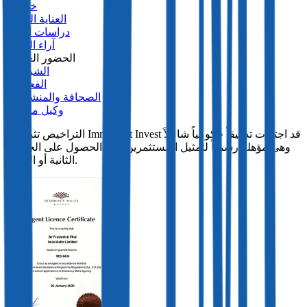
خدماتنا
العناية الواجبة
دراسات الحالة
آراء العملاء
الحضور العالمي
الشراكات
الفعاليات
الصحافة والمنشورات
وكيل مرخص
التراخيص تثبت أن Immigrant Invest قد اجتازت تدقيقاً حكومياً شاملاً
وهي مؤهلة رسمياً لتمثيل المستثمرين أثناء الحصول على الجنسية
الثانية أو الإقامة.