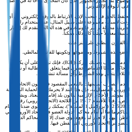
بوضوح، بما يتجاوز الجمهور الذي كان المحتوى متاحاً له في الأصل
على الموقع الإلكتروني.
نحتفظ بالحق في سحب الإذن بالارتباط بالموقع الإلكتروني في أي
وقت لأسباب مشروعة (على سبيل المثال، عند استخدام رابط
بطريقة مضللة أو غير قانونية)، وفي هذه الحالة سنقدم لك إشعاراً
مسبقاً معقولاً حيثما كان ذلك ممكناً.
8. القانون المطبق على النزاعات
تخضع هذه الشروط وموضوعها وتكوينها للقانون المالطي.
عندما تتصرف بصفتك شركة (B2B)، فإنك توافق على أن يكون
لمحاكم مالطا اختصاص حصري فيما يتعلق بأي مطالبة أو نزاع أو
اختلاف يتعلق بهذه الشروط وأي مسألة تنشأ عنها.
عندما تتصرف كمستهلك بالمعنى المقصود في قانون الاتحاد
الأوروبي المعمول به، فإن هذا البند لا يحرمك من الحماية الممنوحة
لك بموجب الأحكام الإلزامية لقانون بلد إقامتك المعتاد. وبشكل
خاص، وفقاً للأقسام 17‑19 من اللائحة (الاتحاد الأوروبي) رقم
1215/2012 ("بروكسل 1 المعدلة")، يمكنك رفع دعوى ضدنا إما أمام
محاكم مالطا أو أمام محاكم الدولة العضو في الاتحاد الأوروبي التي
تقطن فيها، ولا يجوز لنا رفع دعوى ضدك إلا أمام محاكم الدولة
العضو في الاتحاد الأوروبي التي تقطن فيها.