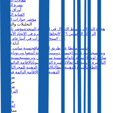
مقالات الخبراء
نشرة الهجرة
أوراق بيضاء
العناية الواجبة
مؤشر جوازات السفر
التحليلات والتقارير
هجرة الثروات وأنماط الانتقال في المملكة المتحدة
مؤشر تأشيرة
الرحالة الرقميين ٢٠٢٦
اتجاهات الهجرة في الاتحاد الأوروبي
٢٠٢٥
سوق العقارات في أثينا عام ٢٠٢٥
أدلة الدول
جنسية مالطا عن طريق الاستحقاق
جنسية سانت كيتس
ونيفيس
جنسية غرينادا
جنسية دومينيكا
جنسية أنتيغوا وبربودا
جنسية
سانت لوسيا
جنسية فانواتو
جنسية ساو تومي وبرينسيب
جنسية تركيا
التأشيرة الذهبية للبرتغال
التأشيرة الذهبية لليونان
الإقامة الدائمة في
مالطا
التأشيرة الذهبية لإيطاليا
التأشيرة الذهبية للمجر
التأشيرة
الذهبية للاتفيا
الإقامة الدائمة في بنما
من نحن
من نحن
من نحن
التراخيص
فريقنا
وظائف
اتصل بنا
ممارستنا