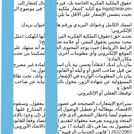
حقوق الملكية الفكرية الخاصة بك، فيرجى إرسال إشعار إلى
legal@imin.pro مع كتابة "إشعار ملكية فكرية" في موضوع الرسالة
بحيث يتضمن الإشعار على الأقل ما يلي:
اسمك الكامل وعنوانك البريدي ورقم هاتفك وعنوان بريدك
الإلكتروني؛
تحديد حق (حقوق) الملكية الفكرية التي تدعي أنها انتُهكت (مثل عمل
محدد محمي بحقوق النشر، أو علامة تجارية، إلخ)؛
الرابط (الروابط) حيث يوجد المحتوى الذي يُزعم أنه منتهِك على
الموقع الإلكتروني وأي معلومات أخرى كافية لتمكيننا من تحديد
مكان المادة؛
بيان بأن لديك اعتقاداً بحسن نية بأن استخدام المادة غير مصرح به
من قبل صاحب الحق أو وكيله أو القانون المعمول به؛
بيان بأن المعلومات الواردة في الإشعار دقيقة، وأنك، تحت طائلة
المسؤولية عن شهادة الزور، مخول بالتصرف نيابة عن صاحب
الحق؛ و
توقيعك الفعلي أو الإلكتروني.
سنراجع الإشعارات الصحيحة في غضون وقت معقول، وسنقوم، عند
الاقتضاء، بمطالبة أو تعطيل الوصول إلى المواد المتنازع عليها.
سنقوم أيضاً بإخطار الشخص الذي قام بالتحميل (إن وجد) بالإجراء
المتخذ وتزويده بفرصة معقولة لتقديم إشعار مضاد وفقاً للقانون
المعمول به، بما في ذلك المادة 17 من اللائحة (الاتحاد الأوروبي)
2022/2065 ("قانون الخدمات الرقمية").