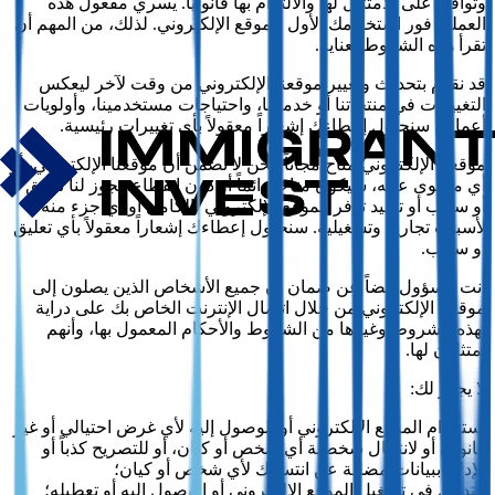
وتوافق على الامتثال لها والالتزام بها قانونياً. يسري مفعول هذه
العملية فور استخدامك الأول للموقع الإلكتروني. لذلك، من المهم أن
تقرأ هذه الشروط بعناية.
قد نقوم بتحديث وتغيير موقعنا الإلكتروني من وقت لآخر ليعكس
التغييرات في منتجاتنا أو خدماتنا، واحتياجات مستخدمينا، وأولويات
أعمالنا. سنحاول إعطاءك إشعاراً معقولاً بأي تغييرات رئيسية.
موقعنا الإلكتروني متاح مجاناً. نحن لا نضمن أن موقعنا الإلكتروني، أو
أي محتوى عليه، سيكون متاحاً دائماً أو دون انقطاع. يجوز لنا تعليق
أو سحب أو تقييد توفر الموقع الإلكتروني بالكامل أو أي جزء منه
لأسباب تجارية وتشغيلية. سنحاول إعطاءك إشعاراً معقولاً بأي تعليق
أو سحب.
أنت مسؤول أيضاً عن ضمان أن جميع الأشخاص الذين يصلون إلى
موقعنا الإلكتروني من خلال اتصال الإنترنت الخاص بك على دراية
بهذه الشروط وغيرها من الشروط والأحكام المعمول بها، وأنهم
يمتثلون لها.
لا يجوز لك:
استخدام الموقع الإلكتروني أو الوصول إليه لأي غرض احتيالي أو غير
قانوني أو لانتحال شخصية أي شخص أو كيان، أو للتصريح كذباً أو
الإدلاء ببيانات مضللة عن انتسابك لأي شخص أو كيان؛
التدخل في تشغيل الموقع الإلكتروني أو الوصول إليه أو تعطيله؛