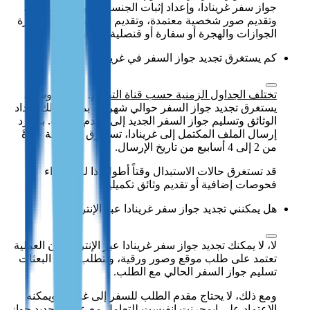
جواز سفر غرينادا، وإعداد إثبات الجنسية والوثائق الداعمة،
وتقديم صور شخصية معتمدة، وتقديم الملف من خلال إدارة
الجوازات والهجرة أو سفارة أو قنصلية غرينادا.
كم يستغرق تجديد جواز السفر في غرينادا؟
تختلف الجداول الزمنية حسب قناة التقديم
. في المتوسط،
يستغرق تجديد جواز السفر حوالي شهرين، بما في ذلك إعداد
الوثائق وتسليم جواز السفر الجديد إلى مقدم الطلب. بمجرد
إرسال الملف المكتمل إلى غرينادا، تستغرق المعالجة عادةً
من 2 إلى 4 أسابيع من تاريخ الإرسال.
قد تستغرق حالات الاستبدال وقتاً أطول إذا لزم إجراء
فحوصات إضافية أو تقديم وثائق تكميلية.
هل يمكنني تجديد جواز سفر غرينادا عبر الإنترنت؟
لا، لا يمكنك تجديد جواز سفر غرينادا عبر الإنترنت لأن العملية
تعتمد على طلب موقع وصور ورقية، وتتطلب بعض البعثات
تسليم جواز السفر الحالي مع الطلب.
ومع ذلك، لا يحتاج مقدم الطلب للسفر إلى غرينادا ويمكنه
الاعتماد على ايمجرنت انفيست للتعامل مع
عملية تجديد جواز