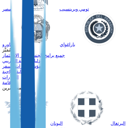
تومي وبرينسيب
مصر
باراغواي
ناورو
مُمَيَّز
جميع برامج الجنسية عبر الاستثمار
دليل جنسية الكاريبي
مؤشر جوازات السفر
العناية الواجبة
العقارات
الإقامة
للمستثمرين
البرتغال
اليونان