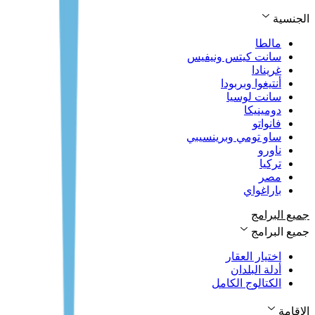
الجنسية
مالطا
سانت كيتس ونيفيس
غرينادا
أنتيغوا وبربودا
سانت لوسيا
دومينيكا
فانواتو
ساو تومي وبرينسيبي
ناورو
تركيا
مصر
باراغواي
جميع البرامج
جميع البرامج
اختيار العقار
أدلة البلدان
الكتالوج الكامل
الإقامة