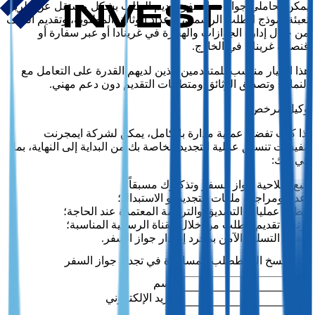
يمكن لحاملي جوازات السفر تقديم الطلب بشكل مستقل عن طريق
تعبئة نموذج الطلب الرسمي، وإعداد الوثائق المطلوبة، وتقديم الملف
من خلال إدارة الجوازات والهجرة في غرينادا أو عبر سفارة أو
قنصلية غرينادا في الخارج.
هذا الخيار مناسب للمتقدمين الذين لديهم القدرة على التعامل مع
النماذج وتصديق الوثائق ومتطلبات التقديم دون دعم مهني.
وكيل مرخص
إذا كنت تفضل عملية مدارة بالكامل، يمكن لشركة ايمجرنت
انفيست تنسيق عملية التجديد الخاصة بك من البداية إلى النهاية، بما
في ذلك:
تتبع صلاحية جواز السفر وتذكيرك مسبقاً؛
إعداد ومراجعة ملفات التجديد أو الاستبدال؛
تنظيم عمليات التصديق والترجمة المعتمدة عند الحاجة؛
ترتيب تقديم الطلب من خلال القناة الرسمية المناسبة؛
تنظيم التسليم الآمن بمجرد إصدار جواز السفر.
طلب المساعدة في تجديد جواز السفر
الاسم
البريد الإلكتروني