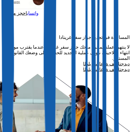
واتساب
احجز مكالمة
المساعدة في تجديد جواز سفر غرينادا
لا ينتهي عملنا بمجرد منحك جواز سفر غرينادا. عندما يقترب موعد
انتهاء صلاحيته، نتولى عملية التجديد للحفاظ على وضعك القانوني
المستمر.
ديدجتلا يف ةدعاسم بلطا
ديدجتلا يف ةدعاسم بلطا