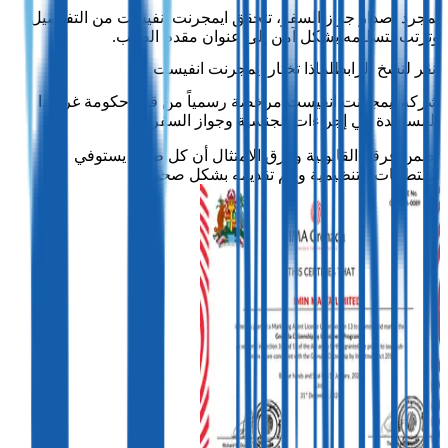
بمجرد إصدار جواز السفر، تتحقق ايمجرنت انفيست من التفاصيل
وترتب لتسليمه بشكل آمن إلى عنوان مقدم الطلب.
لماذا تختار ايمجرنت انفيست
شركة ايمجرنت انفيست مرخصة رسمياً من قبل حكومة غرينادا
للمساعدة في إجراءات الجنسية وجواز السفر.
تضمن فرقنا القانونية وفرق الامتثال أن كل طلب يستوفي
المتطلبات التنظيمية ويتم تقديمه بشكل صحيح.