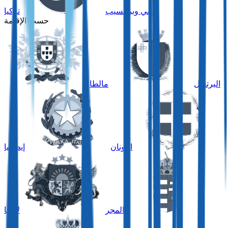
تومي وبرينسيب
تركيا
حسب الإقامة
البرتغال
مالطا
اليونان
إيطاليا
المجر
لاتفيا