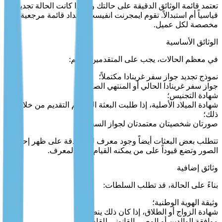
تعتمد قائمة الوثائق الدقيقة على حالتك وما إذا كانت الحالة تجديداً
قياسياً أم استبدالاً. تقوم ايمجرنت انفيست بإعداد قائمة مرجعية
مخصصة لكل عميل.
الوثائق الأساسية
في معظم الحالات، يجب على المتقدمين تقديم:
نموذج تجديد جواز سفر غرينادا مكتملاً؛
جواز سفر غرينادا الحالي أو المنتهي الصلاحية؛
شهادة التجنيس؛
شهادة الميلاد الأصلية، إذا طلبت البعثة التي يتم التقديم من خلالها
ذلك؛
صورتان شخصيتان معتمدتان لجواز السفر.
تتطلب بعض البعثات أيضاً وجود معرف للمصادقة على ظهر إحدى
الصور وتضع قيوداً على من يمكنه القيام بدور المعرف.
وثائق إضافية
بناءً على الحالة، قد تطلب السلطات:
وثيقة الهوية الوطنية؛
شهادة الزواج أو الطلاق، إذا كان ذلك ينطبق؛
موافقة الوالدين أو الوصي القانوني للقاصرين.