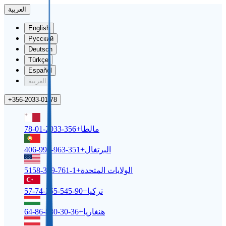
العربية
English
Русский
Deutsch
Türkçe
Español
العربية
+356-2033-01-78
مالطا
+356-2033-01-78
البرتغال
+351-963-996-406
الولايات المتحدة
+1-761-309-5158
تركيا
+90-545-255-74-57
هنغاريا
+36-30-880-86-64