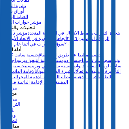
مقالات الخبراء
نشرة الهجرة
أوراق بيضاء
العناية الواجبة
مؤشر جوازات السفر
التحليلات والتقارير
هجرة الثروات وأنماط الانتقال في المملكة المتحدة
مؤشر تأشيرة
الرحالة الرقميين ٢٠٢٦
اتجاهات الهجرة في الاتحاد الأوروبي
٢٠٢٥
سوق العقارات في أثينا عام ٢٠٢٥
أدلة الدول
جنسية مالطا عن طريق الاستحقاق
جنسية سانت كيتس
ونيفيس
جنسية غرينادا
جنسية دومينيكا
جنسية أنتيغوا وبربودا
جنسية
سانت لوسيا
جنسية فانواتو
جنسية ساو تومي وبرينسيب
جنسية تركيا
التأشيرة الذهبية للبرتغال
التأشيرة الذهبية لليونان
الإقامة الدائمة في
مالطا
التأشيرة الذهبية لإيطاليا
التأشيرة الذهبية للمجر
التأشيرة
الذهبية للاتفيا
الإقامة الدائمة في بنما
من نحن
من نحن
من نحن
التراخيص
فريقنا
وظائف
اتصل بنا
ممارستنا