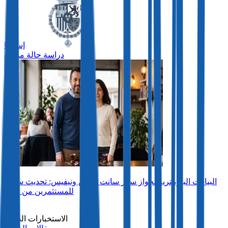
إسبانيا
دراسة حالة مميزة
البيانات البيومترية لجواز سفر سانت كيتس ونيفيس: تحديث سلس
للمستثمرين من تركيا
رؤى
الاستخبارات السوق