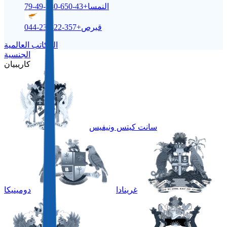
النمسا
+43-650-540-49-79
قبرص
+357-22-232-044
المكاتب العالمية
الجنسية
كاريبيان
سانت كيتس ونيفيس
غرينادا
دومينيكا