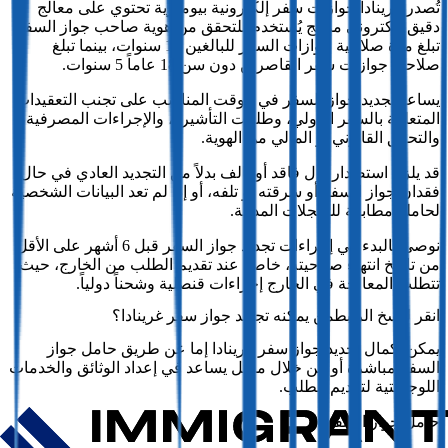
تُصدر غرينادا جوازات سفر إلكترونية بيومترية تحتوي على معالج
دقيق إلكتروني مدمج يُستخدم للتحقق من هوية صاحب جواز السفر.
تبلغ مدة صلاحية جوازات السفر للبالغين 10 سنوات، بينما تبلغ
صلاحية جوازات سفر القاصرين دون سن 18 عاماً 5 سنوات.
يساعد تجديد جواز السفر في الوقت المناسب على تجنب التعقيدات
المتعلقة بالسفر الدولي، وطلبات التأشيرة، والإجراءات المصرفية،
والتحقق القانوني أو المالي من الهوية.
قد يلزم استصدار بدل فاقد أو تالف بدلاً من التجديد العادي في حال
فقدان جواز السفر أو سرقته أو تلفه، أو إذا لم تعد البيانات الشخصية
لحامله مطابقة للسجلات المدنية.
نوصي بالبدء في إجراءات تجديد جواز السفر قبل 6 أشهر على الأقل
من تاريخ انتهاء صلاحيته، خاصةً عند تقديم الطلب من الخارج، حيث
تتطلب المعالجة في الخارج إجراءات قنصلية وشحناً دولياً.
من يمكنه تجديد جواز سفر غرينادا؟
يمكن إكمال تجديد جواز سفر غرينادا إما عن طريق حامل جواز
السفر مباشرة أو من خلال ممثل يساعد في إعداد الوثائق والخدمات
اللوجستية لتقديم الطلب.
حامل جواز السفر