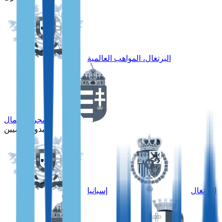
البرتغال، المواهب العالمية
المجر، الأعمال
للبدو الرقميين
البرتغال
إسبانيا