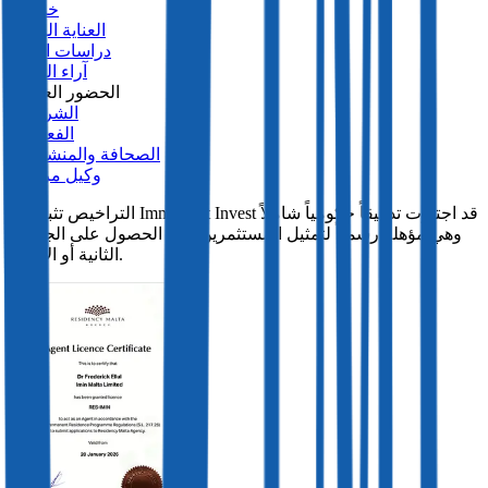
خدماتنا
العناية الواجبة
دراسات الحالة
آراء العملاء
الحضور العالمي
الشراكات
الفعاليات
الصحافة والمنشورات
وكيل مرخص
التراخيص تثبت أن Immigrant Invest قد اجتازت تدقيقاً حكومياً شاملاً
وهي مؤهلة رسمياً لتمثيل المستثمرين أثناء الحصول على الجنسية
الثانية أو الإقامة.