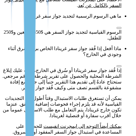
السفر بالكامل عن بُعد
.
ما هي الرسوم الرسمية لتجديد جواز سفر غرينادا؟
الرسوم القياسية لتجديد جواز السفر هي $350 للبالغين و$250
للطفل.
ماذا أفعل إذا فُقد جواز سفر غرينادا الخاص بي أو سُرق أثناء
وجودي في الخارج؟
إذا فُقد جواز سفر غرينادا أو سُرق في الخارج، يجب عليك إبلاغ
الشرطة المحلية والحصول على تقرير شرطة أو رقم مرجعي.
ستحتاج عادةً إلى تقديم هذا التقرير جنباً إلى جنب مع إفادة
مشفوعة بالقسم تصف متى وكيف فُقد جواز السفر.
يمكن أن تستغرق طلبات الاستبدال وقتاً أطول من التجديدات
القياسية لأنه قد يلزم إجراء فحوصات إضافية للتحقق. عندما
تكون خارج غرينادا، يتم التعامل مع طلب الاستبدال عموماً من
خلال أقرب سفارة أو قنصلية لغرينادا.
يمكنك أيضاً التوجه إلى ايمجرنت انفيست
للحصول على
المساعدة في استبدال جواز السفر المفقود أو المسروق.