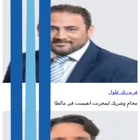
فريدريك علول
محامٍ وشريك ايمجرنت انفيست في مالطا