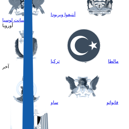
أنتيغوا وبربودا
سانت لوسيا
أوروبا
مالطا
تركيا
آخر
فانواتو
ساو