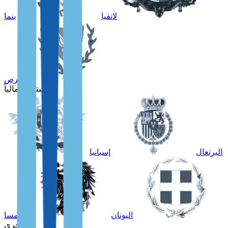
لاتفيا
بنما
قبرص
للمستقلين مالياً
البرتغال
إسبانيا
اليونان
النمسا
أخرى