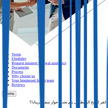
Terms
Eligibility
Request passport renewal assistance
Documents
Process
Why choose us
Your Immigrant Invest team
Reviews
Terms
متى يتم تجديد جواز سفر غرينادا؟