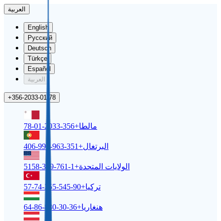
العربية
English
Русский
Deutsch
Türkçe
Español
العربية
+356-2033-01-78
مالطا
+356-2033-01-78
البرتغال
+351-963-996-406
الولايات المتحدة
+1-761-309-5158
تركيا
+90-545-255-74-57
هنغاريا
+36-30-880-86-64