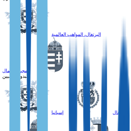
البرتغال، المواهب العالمية
المجر، الأعمال
للبدو الرقميين
البرتغال
إسبانيا