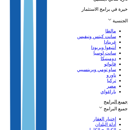
خيرة في برامج الاستثمار
الجنسية
مالطا
سانت كيتس ونيفيس
غرينادا
أنتيغوا وبربودا
سانت لوسيا
دومينيكا
فانواتو
ساو تومي وبرينسيبي
ناورو
تركيا
مصر
باراغواي
جميع البرامج
جميع البرامج
اختيار العقار
أدلة البلدان
الكتالوج الكامل