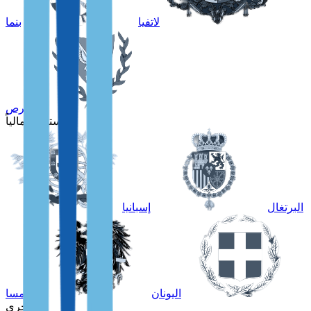
لاتفيا
بنما
قبرص
للمستقلين مالياً
البرتغال
إسبانيا
اليونان
النمسا
أخرى