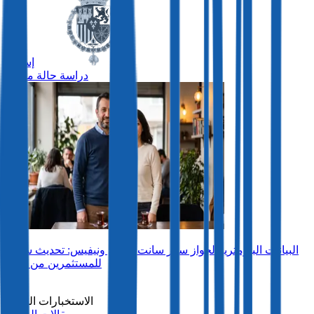
إسبانيا
دراسة حالة مميزة
البيانات البيومترية لجواز سفر سانت كيتس ونيفيس: تحديث سلس
للمستثمرين من تركيا
رؤى
الاستخبارات السوق