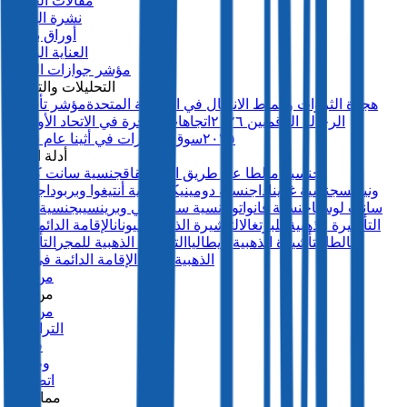
مقالات الخبراء
نشرة الهجرة
أوراق بيضاء
العناية الواجبة
مؤشر جوازات السفر
التحليلات والتقارير
هجرة الثروات وأنماط الانتقال في المملكة المتحدة
مؤشر تأشيرة
الرحالة الرقميين ٢٠٢٦
اتجاهات الهجرة في الاتحاد الأوروبي
٢٠٢٥
سوق العقارات في أثينا عام ٢٠٢٥
أدلة الدول
جنسية مالطا عن طريق الاستحقاق
جنسية سانت كيتس
ونيفيس
جنسية غرينادا
جنسية دومينيكا
جنسية أنتيغوا وبربودا
جنسية
سانت لوسيا
جنسية فانواتو
جنسية ساو تومي وبرينسيب
جنسية تركيا
التأشيرة الذهبية للبرتغال
التأشيرة الذهبية لليونان
الإقامة الدائمة في
مالطا
التأشيرة الذهبية لإيطاليا
التأشيرة الذهبية للمجر
التأشيرة
الذهبية للاتفيا
الإقامة الدائمة في بنما
من نحن
من نحن
من نحن
التراخيص
فريقنا
وظائف
اتصل بنا
ممارستنا