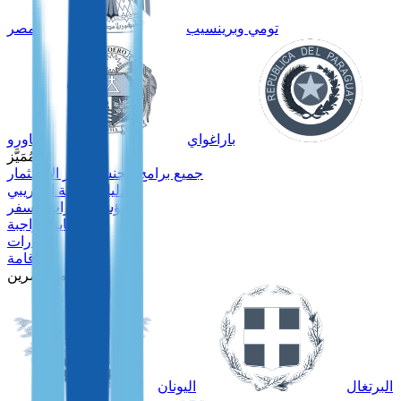
تومي وبرينسيب
مصر
باراغواي
ناورو
مُمَيَّز
جميع برامج الجنسية عبر الاستثمار
دليل جنسية الكاريبي
مؤشر جوازات السفر
العناية الواجبة
العقارات
الإقامة
للمستثمرين
البرتغال
اليونان