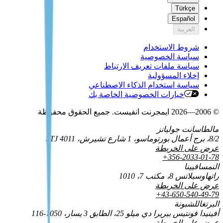
Türkçe
Español
العربية
شروط الاستخدام
سياسة الخصوصية
سياسة ملفات تعريف الارتباط
إخلاء المسؤولية
سياسة استخدام الذكاء الاصطناعي
خيارات الخصوصية الخاصة بك
© 2006—2026 ايمجرنت انفيست. جميع الحقوق محفوظة
مالطا
سانت جوليانز
8/2، برج أعمال بورتوماسو، 1 شارع تشيرش، STJ 4011
عرض على الخريطة
+356-2033-01-78
النمسا
فيينا
راتهاوسبلاتس 8، مكتب 7، 1010
عرض على الخريطة
+43-650-540-49-79
البرتغال
لشبونة
أفينيدا فونتيس بيريرا دي ميلو 25، الطابق 3 يسار، 1050-116
عرض على الخريطة