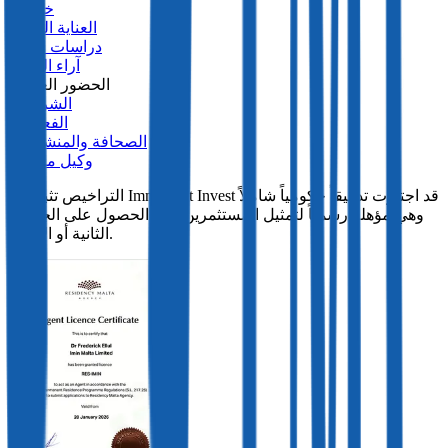
خدماتنا
العناية الواجبة
دراسات الحالة
آراء العملاء
الحضور العالمي
الشراكات
الفعاليات
الصحافة والمنشورات
وكيل مرخص
التراخيص تثبت أن Immigrant Invest قد اجتازت تدقيقاً حكومياً شاملاً
وهي مؤهلة رسمياً لتمثيل المستثمرين أثناء الحصول على الجنسية
الثانية أو الإقامة.