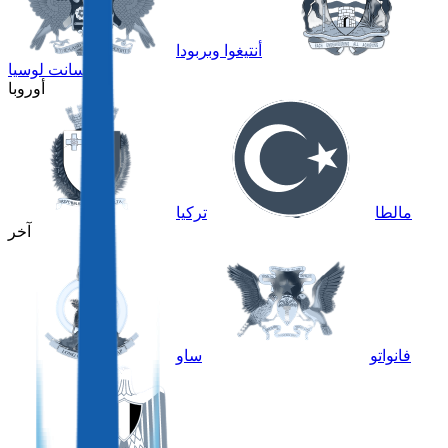
أنتيغوا وبربودا
سانت لوسيا
أوروبا
مالطا
تركيا
آخر
فانواتو
ساو