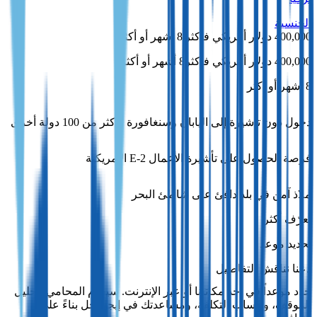
الجنسية
400,000 دولار أمريكي فأكثر
|
8 أشهر أو أكثر
400,000 دولار أمريكي فأكثر
8 أشهر أو أكثر
8 أشهر أو أكثر
دخول دون تأشيرة إلى اليابان وسنغافورة وأكثر من 100 دولة أخرى
فرصة الحصول على تأشيرة الأعمال E‑2 الأمريكية
ملاذ آمن في بلد دافئ على شاطئ البحر
تعرّف أكثر
تحديد موعد
دعنا نناقش التفاصيل
حدد موعداً في أحد مكاتبنا أو عبر الإنترنت. سيقوم المحامي بتحليل
الموقف، وحساب التكلفة، ومساعدتك في إيجاد حل بناءً على