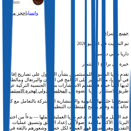
واتساب
احجز مكالمة
جميع الخبراء
تم التحديث في 4 يونيو 2026
داريا ساني دينسيل
خيرة في برامج الاستثمار
تقدم داريا المشورة للمستثمرين بشأن الحصول على تصاريح إقامة
في أوروبا، مع التركيز على البرامج في اليونان والبرتغال ومالطا.
لديها أيضاً خبرة في تقديم الاستشارات بشأن الجنسية التركية عن
طريق الاستثمار. داريا عضوة في
المجلس الدولي لهجرة الاستثمار
.
تسمح لها خلفيتها القانونية والاستشارية المشتركة بالتعامل مع كل
حالة بدقة وفهم واضح للمتطلبات التنظيمية.
عند العمل مع العملاء، تدعم داريا العملية بأكملها — بدءاً من اختيار
البرنامج الأكثر ملاءمة وصولاً إلى إعداد الوثائق وتنسيق عمليات
التقديم. وهي تضمن فهم العملاء لكل خطوة وشعورهم بالثقة في