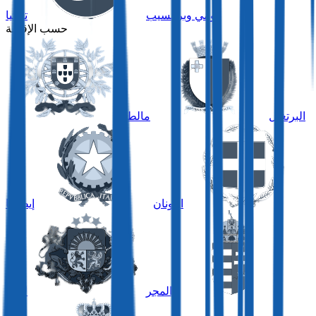
تومي وبرينسيب
تركيا
حسب الإقامة
البرتغال
مالطا
اليونان
إيطاليا
المجر
لاتفيا