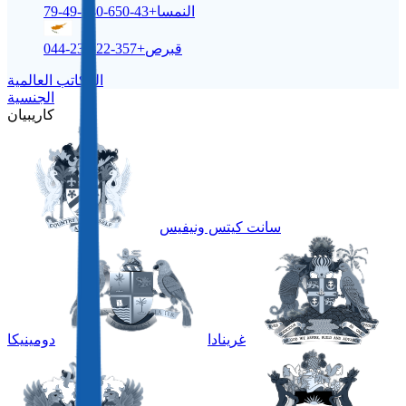
النمسا
+43-650-540-49-79
قبرص
+357-22-232-044
المكاتب العالمية
الجنسية
كاريبيان
سانت كيتس ونيفيس
غرينادا
دومينيكا