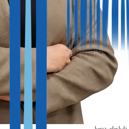
داريا ساني دينسيل