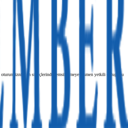
a oturum izni alım süreçlerinde temsil etmeye resmen yetkili olduğunu