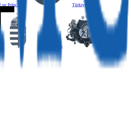
 ve Príncipe
Türkiye
Macaristan
Letonya