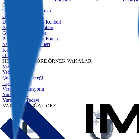
ÖNE ÇIKANLAR
Tüm Oturum Programları
Golden Visa Rehberi
Dijital Göçebe Vizesi Rehberi
Pasif Gelir Vizesi Rehberi
Güvenlik Soruşturması
Portekiz Golden Visa Fonları
Yatırım Gayrimenkulleri
Karşılaştırma
Örnek Vakalar
HEDEFLERE GÖRE ÖRNEK VAKALAR
Vizesiz Seyahat
Yedek Plan
Çocukların Geleceği
Taşınma
Vergi Optimizasyonu
Yurtdışında İş
Yurtdışında Tedavi
VATANDAŞLIĞA GÖRE