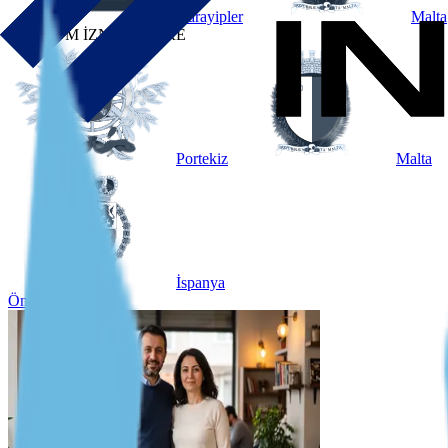
Karayipler
Malta
OTURUM İZNİNE GÖRE
Portekiz
Malta
İspanya
Öne çıkan vaka