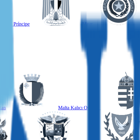
é and Príncipe
Mısır
tan
Malta Kalıcı Oturum