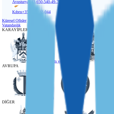
Avusturya
+43-650-540-49-79
Kıbrıs
+357-22-232-044
Küresel Ofisler
Vatandaşlık
KARAYİPLER
St Kitts ve Nevis
AVRUPA
Malta
Türkiye
DİĞER