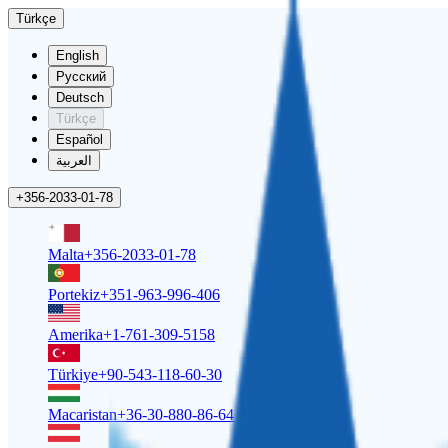
Türkçe
English
Русский
Deutsch
Türkçe
Español
العربية
+356-2033-01-78
Malta
+356-2033-01-78
Portekiz
+351-963-996-406
Amerika
+1-761-309-5158
Türkiye
+90-543-118-60-30
Macaristan
+36-30-880-86-64