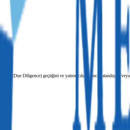
ından (Due Diligence) geçtiğini ve yatırımcıları ikinci vatandaşlık vey