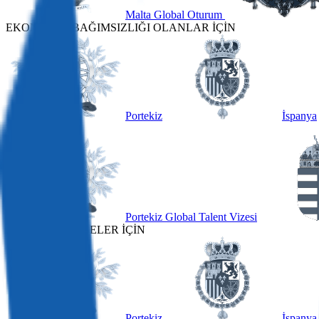
Malta Global Oturum
EKONOMİK BAĞIMSIZLIĞI OLANLAR İÇİN
Portekiz
İspanya
DİĞER
Portekiz Global Talent Vizesi
DİJİTAL GÖÇEBELER İÇİN
Portekiz
İspanya