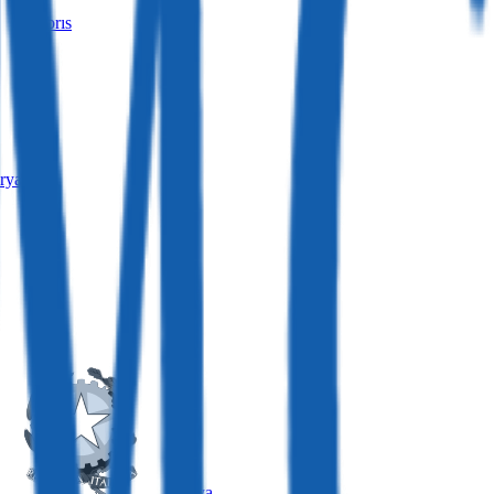
Kıbrıs
rya
İtalya