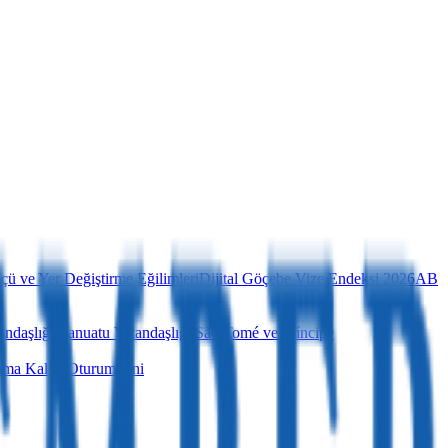
öçü ve Yer Değiştirme Eğilimleri
Dijital Göçebe Vize Endeksi 2026
AB
andaşlığı
Vanuatu Vatandaşlığı
São Tomé ve Príncipe
ma Kalıcı Oturum İzni