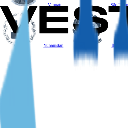
Vanuatu
São Tomé
Yunanistan
İtalya