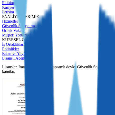
Ekibimiz
Kariyer
İletişim
FAALİYETLERİMİZ
Hizmetler
Güvenlik Soruşturması
Örnek Vakalar
Müşteri Yorumları
KÜRESEL OFİSLERİMİZ
İş Ortaklıkları
Etkinlikler
Basın ve Yayınlar
Lisanslı Acente
Lisanslar, Immigrant Invest'in kapsamlı devlet Güvenlik Soruşturmalar
kanıtlar.