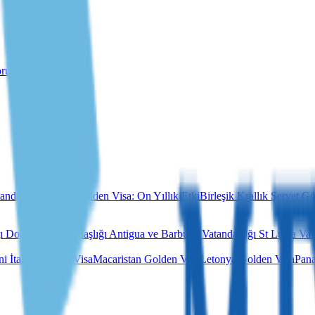
 sorunsuz güncelleme
andaşlık
Portekiz Golden Visa: On Yıllık Etki
Birleşik Krallık Servet G
ğı
Dominika Vatandaşlığı
Antigua ve Barbuda Vatandaşlığı
St Lucia Vat
zni
İtalya Golden Visa
Macaristan Golden Visa
Letonya Golden Visa
Pana