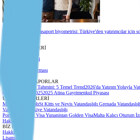
St Kitts ve Nevis pasaport biyometrisi: Türkiye'den yatırımcılar için
Bülten
PİYASA BİLGİLERİ
Uzman Makaleleri
Göçmenlik Bülteni
Detaylı Rehberler
Güvenlik Soruşturması
Pasaport Endeksi
ANALİZ VE RAPORLAR
2027 CBI Piyasa Tahmini: 5 Temel Trend
2026'da Yatırım Yoluyla Vat
Göç Eğilimleri 2025
2025 Atina Gayrimenkul Piyasası
ÜLKE REHBERLERİ
Malta Vatandaşlığı
St Kitts ve Nevis Vatandaşlığı
Grenada Vatandaşlı
Vatandaşlığı
Türkiye Vatandaşlığı
Portekiz Golden Visa
Yunanistan Golden Visa
Malta Kalıcı Oturum İ
Hakkımızda
BİZ KİMİZ
Hakkımızda
Lisanslar