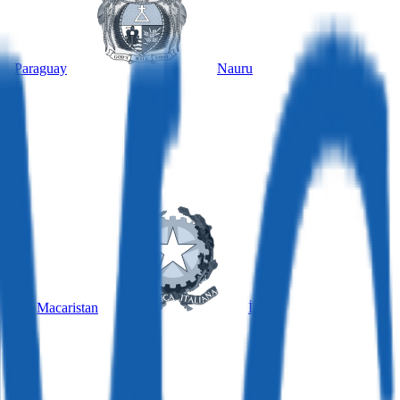
Paraguay
Nauru
Macaristan
İtalya