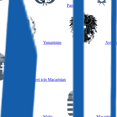
Letonya
Panama
Yunanistan
Avustu
İş Sahipleri için Macaristan
Malta
Macaristan