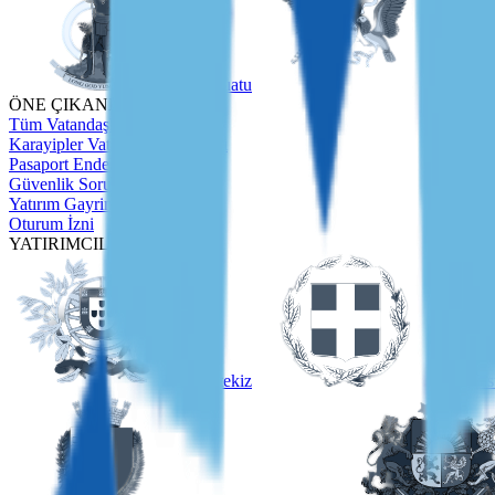
Vanuatu
São Tom
ÖNE ÇIKANLAR
Tüm Vatandaşlık Programları
Karayipler Vatandaşlık Rehberi
Pasaport Endeksi
Güvenlik Soruşturması
Yatırım Gayrimenkulleri
Oturum İzni
YATIRIMCILAR İÇİN
Portekiz
Yunanis