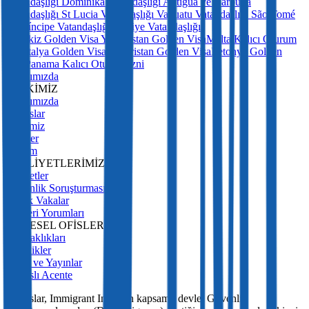
Vatandaşlığı
Dominika Vatandaşlığı
Antigua ve Barbuda
Vatandaşlığı
St Lucia Vatandaşlığı
Vanuatu Vatandaşlığı
São Tomé
ve Príncipe Vatandaşlığı
Türkiye Vatandaşlığı
Portekiz Golden Visa
Yunanistan Golden Visa
Malta Kalıcı Oturum
İzni
İtalya Golden Visa
Macaristan Golden Visa
Letonya Golden
Visa
Panama Kalıcı Oturum İzni
Hakkımızda
BİZ KİMİZ
Hakkımızda
Lisanslar
Ekibimiz
Kariyer
İletişim
FAALİYETLERİMİZ
Hizmetler
Güvenlik Soruşturması
Örnek Vakalar
Müşteri Yorumları
KÜRESEL OFİSLERİMİZ
İş Ortaklıkları
Etkinlikler
Basın ve Yayınlar
Lisanslı Acente
Lisanslar, Immigrant Invest'in kapsamlı devlet Güvenlik