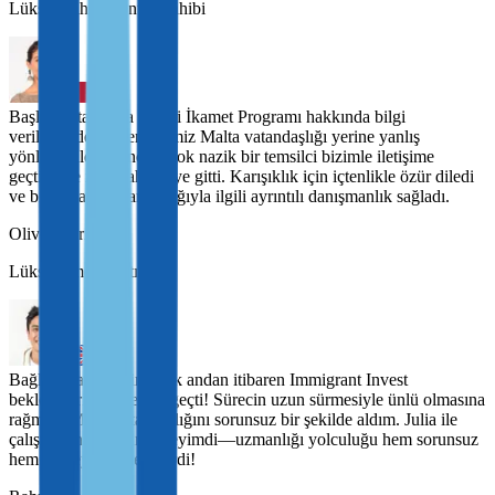
Lüks seyahat acentesi sahibi
Başlangıçta Malta Daimi İkamet Programı hakkında bilgi
verildiğinde, ilgilendiğimiz Malta vatandaşlığı yerine yanlış
yönlendirildik. Ancak, çok nazik bir temsilci bizimle iletişime
geçtiğinde işler daha iyiye gitti. Karışıklık için içtenlikle özür diledi
ve bize Malta vatandaşlığıyla ilgili ayrıntılı danışmanlık sağladı.
Oliver Currey
Lüks otomobil satıcısı
Bağlantıya geçtiğimiz ilk andan itibaren Immigrant Invest
beklentilerimin ötesine geçti! Sürecin uzun sürmesiyle ünlü olmasına
rağmen, Malta vatandaşlığını sorunsuz bir şekilde aldım. Julia ile
çalışmak harika bir deneyimdi—uzmanlığı yolculuğu hem sorunsuz
hem de keyifli hale getirdi!