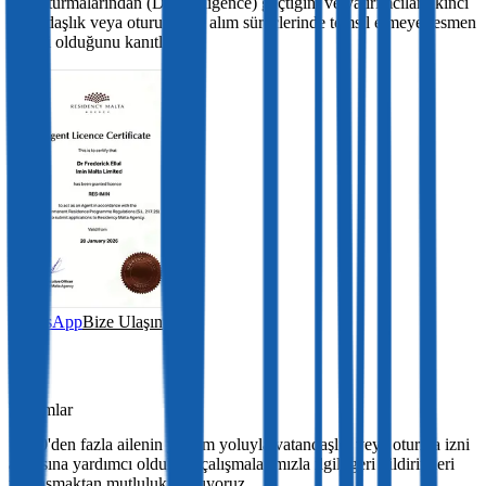
Soruşturmalarından (Due Diligence) geçtiğini ve yatırımcıları ikinci
vatandaşlık veya oturum izni alım süreçlerinde temsil etmeye resmen
yetkili olduğunu kanıtlar.
WhatsApp
Bize Ulaşın
Yorumlar
1.000'den fazla ailenin yatırım yoluyla vatandaşlık veya oturma izni
almasına yardımcı olduk ve çalışmalarımızla ilgili geri bildirimleri
paylaşmaktan mutluluk duyuyoruz.