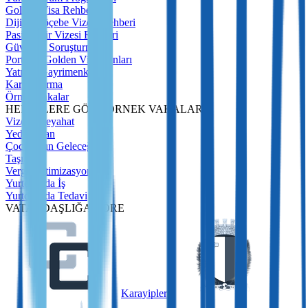
Golden Visa Rehberi
Dijital Göçebe Vizesi Rehberi
Pasif Gelir Vizesi Rehberi
Güvenlik Soruşturması
Portekiz Golden Visa Fonları
Yatırım Gayrimenkulleri
Karşılaştırma
Örnek Vakalar
HEDEFLERE GÖRE ÖRNEK VAKALAR
Vizesiz Seyahat
Yedek Plan
Çocukların Geleceği
Taşınma
Vergi Optimizasyonu
Yurtdışında İş
Yurtdışında Tedavi
VATANDAŞLIĞA GÖRE
Karayipler