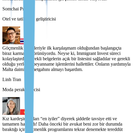
Somchai Pradit
Otel ve tatil köyü geliştiricisi
Göçmenlik süreçleriyle ilk karşılaşmam olduğundan başlangıçta
biraz karmaşık görünüyordu. Neyse ki, Immigrant Invest süreci
kolaylaştırdı. Gerekli belgelerin açık bir listesini sağladılar ve gerekli
olduğu yerlerde beyanname işlemlerini hallettiler. Onların yardımıyla
Malta daimi ikametgahını almayı başardım.
Linh Tran
Moda perakendecisi
Kız kardeşim onları “en iyiler” diyerek şiddetle tavsiye etti ve
tamamen haklıydı! Daha önceki bir avukat beni zor bir durumda
bıraktığı için göçmenlik programlarını tekrar denemekte tereddüt