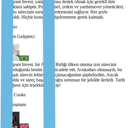
Immigrant Invest, yatırımcılarına destek olmak için gerekli tüm
kaynaklara sahiptir. Profesyonel, yetkin ve yardımsever yöneticileri,
başvuru sürecinin sorunsuz ilerlemesini sağlıyor. Her şeyle
ilgilenildi. Hiçbir konuda endişelenmeme gerek kalmadı.
Antonio
Yazılım Geliştirici
Immigrant Invest, bir Avrupa Birliği ülkesi oturma izni sürecimi
durdurduğunda benim için mücadele etti. Avukatları olmasaydı, bu
karmaşık sürecin lehime sonuçlanacağından şüpheliydim. Ancak
öyle oldu ve süreç başarıya doğru sorunsuz bir şekilde ilerledi. Tarih
yazdığınız için teşekkürler, ekip!
Sarah Cooke
İş Danışmanı