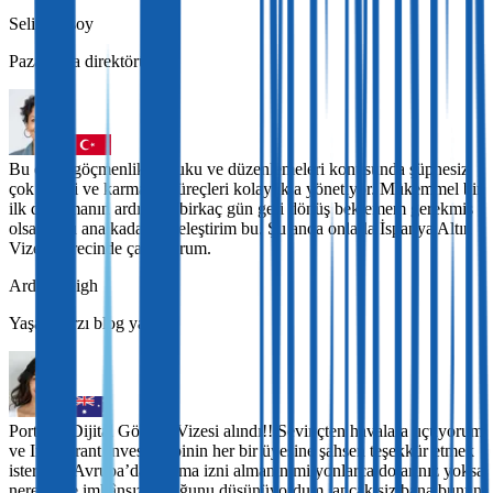
Selin Aksoy
Pazarlama direktörü
Bu ekip, göçmenlik hukuku ve düzenlemeleri konusunda şüphesiz
çok bilgili ve karmaşık süreçleri kolaylıkla yönetiyor. Mükemmel bir
ilk danışmanın ardından birkaç gün geri dönüş beklemem gerekmiş
olsa da şu ana kadar tek eleştirim bu. Şu anda onlarla İspanya Altın
Vizesi sürecinde çalışıyorum.
Arden Leigh
Yaşam tarzı blog yazarı
Portekiz Dijital Göçebe Vizesi alındı!! Sevinçten havalara uçuyorum
ve Immigrant Invest ekibinin her bir üyesine şahsen teşekkür etmek
isterdim! Avrupa’da oturma izni almanın milyonlarca dolarınız yoksa
neredeyse imkânsız olduğunu düşünüyordum, ancak siz bana bunun