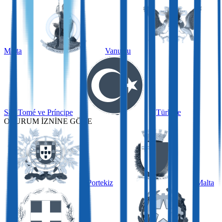
Malta
Vanuatu
São Tomé ve Príncipe
Türkiye
OTURUM İZNİNE GÖRE
Portekiz
Malta