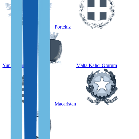
Portekiz
Yunanistan
Malta Kalıcı Oturum
Macaristan