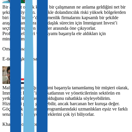
Bir avukat olarak kaliteli bir çalışmanın ne anlama geldiğini net bir
şekilde biliyorum. Özellikle dolandırıcılık riski yüksek bölgelerden
biri olan Türkiye’de göçmenlik firmalarını kapsamlı bir şekilde
araştırdıktan sonra vatandaşlık sürecim için Immigrant Invest’i
seçtim. Gerçekten en iyiler arasında öne çıkıyorlar.
Profesyonellikleri ve dosyamı başarıyla ele aldıkları için
minnettarım.
Omar Hassan
E-ticaret işletme sahibi
Malta vatandaşlığı sürecimi başarıyla tamamlamış bir müşteri olarak,
Immigrant Invest’in avukatlarının ve yöneticilerinin sektörün en
yetkin isimleri arasında olduğunu rahatlıkla söyleyebilirim.
Hizmetleri pahalı görünebilir, ancak harcanan her kuruşa değer.
Göçmenlik yasaları ve programlarındaki uzmanlıkları eşsiz ve farklı
senaryoları nasıl yöneteceklerini çok iyi biliyorlar.
Khadija Boulahrouz