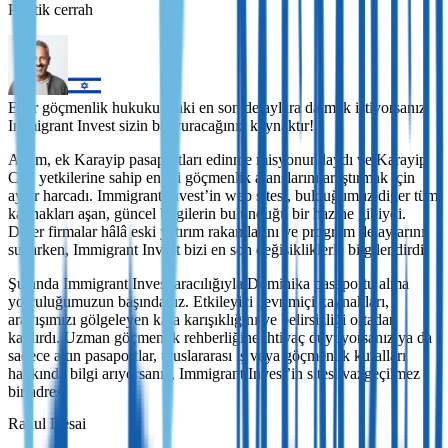
Plastik cerrah
Eğer göçmenlik hukukundaki en son detaylara dalmak istiyorsanız,
Immigrant Invest sizin başvuracağınız kaynaktır!
Ailem, ek Karayip pasaportları edinme misyonundaydı ve Karayip
CBI yetkilerine sahip en iyi göçmenlik ajanslarını araştırmak için
aylar harcadı. Immigrant Invest’in web sitesi, bulduğumuz diğer tüm
kaynakları aşan, güncel bilgilerin bulunduğu bir hazine gibiydi.
Diğer firmalar hâlâ eski yatırım rakamlarını ve program detaylarını
sunarken, Immigrant Invest bizi en son değişikliklerle bilgilendirdi.
Şu anda Immigrant Invest aracılığıyla Dominika pasaportu alma
yolculuğumuzun başındayız. Etkileyici çevrimiçi kaynakları,
arayışımızı gölgeleyen kafa karışıklığını ve belirsizliği ortadan
kaldırdı. Uzman göçmenlik rehberliğine ihtiyaç duyuyorsanız ya da
sadece altın pasaportlar, uluslararası iş veya göçmenlik kuralları
hakkında bilgi arıyorsanız, Immigrant Invest’in sitesi vazgeçilmez
bir adres!
Rahul Desai