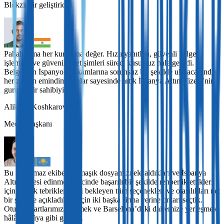
Blokzincir geliştiricisi
Pahalı, ama her kuruşuna değer. Hızlı yanıtları, güvenli belge
işlemleri ve güvenilir iletişimleri süreci kusursuz hale getirdi.
Belgelerin İspanyol makamlarına sorunsuz bir şekilde ulaşacağından
her zaman emindim. Onlar sayesinde artık İspanya Altın Vizesi’nin
gururlu bir sahibiyim.
Alikhan Koshkarov
Medya başkanı
Bu inanılmaz ekibe, karmaşık dosyamızı ele aldıkları ve İspanya
Altın Vizesi edinme sürecinde başarılı bir şekilde rehberlik ettikleri
için büyük tebrikler! Bizi bekleyen tüm seçenekleri ve olasılıkları net
bir şekilde açıkladıkları için iki başka firma yerine onları seçtik.
Oturma kartlarımızı görmek ve Barselona’daki dairemize yerleşmek
hâlâ bir rüya gibi geliyor.