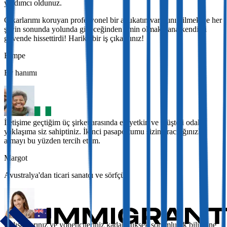
yardımcı oldunuz.
Çıkarlarımı koruyan profesyonel bir avukatın varlığını bilmek ve her
şeyin sonunda yolunda gideceğinden emin olmak bana kendimi
güvende hissettirdi! Harika bir iş çıkardınız!
Bimpe
Ev hanımı
İletişime geçtiğim üç şirket arasında en yetkin ve müşteri odaklı
yaklaşıma siz sahiptiniz. İkinci pasaportumu sizin aracılığınızla
almayı bu yüzden tercih ettim.
Margot
Avustralya'dan ticari sanatçı ve sörfçü
Çalışanlarınız ve yöneticileriniz kadar yüksek sorumluluk bilincine