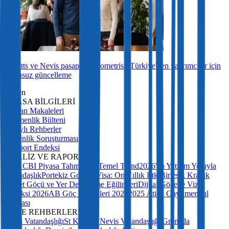
St Kitts ve Nevis pasaport biyometrisi: Türkiye'den yatırımcılar için
sorunsuz güncelleme
Bülten
PİYASA BİLGİLERİ
Uzman Makaleleri
Göçmenlik Bülteni
Detaylı Rehberler
Güvenlik Soruşturması
Pasaport Endeksi
ANALİZ VE RAPORLAR
2027 CBI Piyasa Tahmini: 5 Temel Trend
2026'da Yatırım Yoluyla
Vatandaşlık
Portekiz Golden Visa: On Yıllık Etki
Birleşik Krallık
Servet Göçü ve Yer Değiştirme Eğilimleri
Dijital Göçebe Vize
Endeksi 2026
AB Göç Eğilimleri 2025
2025 Atina Gayrimenkul
Piyasası
ÜLKE REHBERLERİ
Malta Vatandaşlığı
St Kitts ve Nevis Vatandaşlığı
Grenada