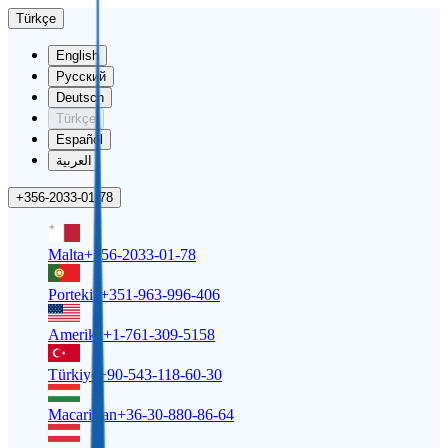
Türkçe
English
Русский
Deutsch
Türkçe
Español
العربية
+356-2033-01-78
Malta
+356-2033-01-78
Portekiz
+351-963-996-406
Amerika
+1-761-309-5158
Türkiye
+90-543-118-60-30
Macaristan
+36-30-880-86-64