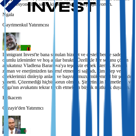
ve profesyonelliğe sahip kişilerle sık sık karşılaşmıyorum.
Ngala
Gayrimenkul Yatırımcısı
Immigrant Invest'te bana sunulan hizmet ve destek bende sadece
olumlu izlenimler ve hoş anılar bıraktı. Özellikle her sorunu çözen
avukatınız Vladlena Baranova'ya teşekkür etmek isterim. Kendisi
zaman ve enerjimizden tasarruf etmemizi sağladı, tüm talep ve
dileklerimizi dinleyip anladı ve başvurumuzu mükemmel bir şekilde
yönetti. Çözemediği hiçbir sorun olmadı. Şirketinizin hizmetlerini ve
Olga'nın avukatını tekrar tercih etmekten büyük mutluluk duyarım.
Belkacem
Cezayir'den Yatırımcı