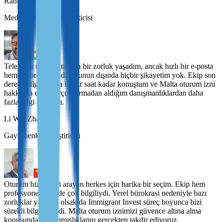
Rahul Sharma
Medya ve eğlence yöneticisi
Telefonla ulaşmakta kısa bir zorluk yaşadım, ancak hızlı bir e-posta
hemen sorunu çözdü. Bunun dışında hiçbir şikayetim yok. Ekip son
derece bilgili. Julia ile bir saat kadar konuştum ve Malta oturum izni
hakkında diğer birçok firmadan aldığım danışmanlıklardan daha
fazla bilgi edindim.
Li Wei Zhang
Gayrimenkul geliştiricisi
Oturum hizmetleri arayan herkes için harika bir seçim. Ekip hem
profesyonel hem de çok bilgiliydi. Yerel bürokrasi nedeniyle bazı
zorluklar yaşamış olsak da Immigrant Invest süreç boyunca bizi
sürekli bilgilendirdi. Malta oturum iznimizi güvence altına alma
konusundaki adanmışlıklarını gerçekten takdir ediyoruz.