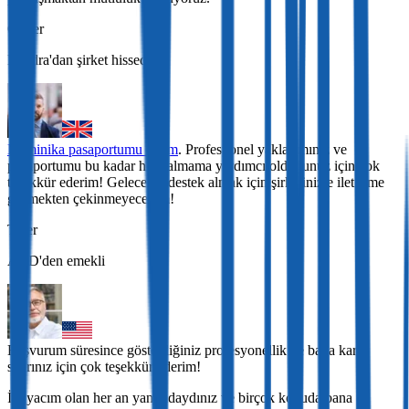
Oliver
Londra'dan şirket hissedarı
Dominika pasaportumu aldım
. Profesyonel yaklaşımınız ve
pasaportumu bu kadar hızlı almama yardımcı olduğunuz için çok
teşekkür ederim! Gelecekte destek almak için şirketinizle iletişime
geçmekten çekinmeyeceğim!
Tyler
ABD'den emekli
Başvurum süresince gösterdiğiniz profesyonellik ve bana karşı
sabrınız için çok teşekkür ederim!
İhtiyacım olan her an yanımdaydınız ve birçok konuda bana