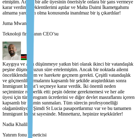
etmiştim. Ancak bir aile üyesinin önerisiyle onlara bir şans vermeye
karar verdim. Beklentilerimi aştılar ve Malta Daimi İkametgahımı
almama yardımcı olma konusunda inanılmaz bir iş çıkardılar!
Juma Mwangi
Teknoloji firmasının CEO’su
Kaygıya ve aşırı düşünmeye yatkın biri olarak ikinci bir vatandaşlık
peşine düşmeyi uzun süre ertelemiştim. Ancak bir noktada ailemi
önceliklendirmem ve harekete geçmem gerekti. Çeşitli vatandaşlık
ve göçmenlik firmalarını kapsamlı bir şekilde araştırdıktan sonra
Immigrant Invest’i seçmeye karar verdik. İki önemli neden
seçimimize rehberlik etti: peşin ödeme gerekmemesi ve her aile
üyesi için tüm program ücretlerini ve diğer devlet masraflarını içeren
kapsamlı bir tahmin sunmaları. Tüm sürecin profesyonelliği
olağanüstüydü. Şimdi St Lucia pasaportlarımız var ve bu tamamen
Immigrant Invest sayesinde. Minnettarız, hepinize teşekkürler!
Nadia Khalil
Yatırım fonu yöneticisi