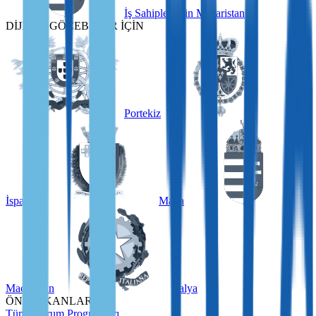
İş Sahipleri için Macaristan
DİJİTAL GÖÇEBELER İÇİN
Portekiz
İspanya
Malta
Macaristan
İtalya
ÖNE ÇIKANLAR
Tüm Oturum Programları