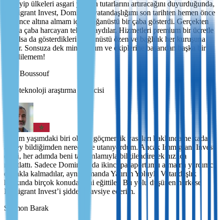
Karayip ülkeleri asgari yatırım tutarlarını artıracağını duyurduğunda,
Immigrant Invest, Dominika vatandaşlığımı son tarihten hemen önce
güvence altına almam için olağanüstü bir çaba gösterdi. Gerçekten
ekstra çaba harcayan tek firmaydılar. Hizmetleri premium bir ücretle
sunulsa da gösterdikleri olağanüstü özen ve bağlılık her kuruşuna
değer. Sonsuza dek minnettarım ve ekiplerine başarıdan başka bir
şey dilemem!
Saïd Boussouf
Biyoteknoloji araştırma bilimcisi
Benim yaşımdaki biri olarak göçmenlik yasaları hakkında ne kadar
az şey bildiğimden neredeyse utanıyordum. Ancak Immigrant Invest
ekibi, her adımda beni tam anlamıyla bilgilendirerek hızlıca
rahatlattı. Sadece Dominika’da ikinci pasaportumu almama yardımcı
olmakla kalmadılar, aynı zamanda Yatırım Yoluyla Vatandaşlık
hakkında birçok konuda beni eğittiler. Bu yolu düşünen herkese
Immigrant Invest’i şiddetle tavsiye ederim.
Shimon Barak