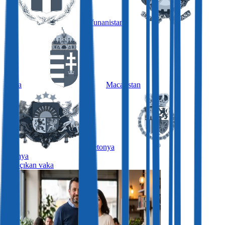
Yunanistan
İtalya
Macaristan
Letonya
İspanya
Öne çıkan vaka