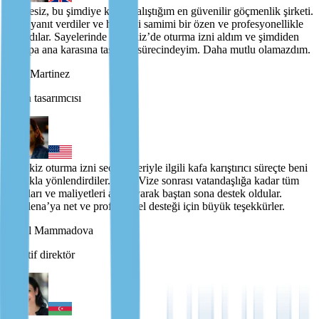
Şüphesiz, bu şimdiye kadar çalıştığım en güvenilir göçmenlik şirketi.
Hızlı yanıt verdiler ve her şeyi samimi bir özen ve profesyonellikle
ele aldılar. Sayelerinde Portekiz’de oturma izni aldım ve şimdiden
Avrupa ana karasına taşınma sürecindeyim. Daha mutlu olamazdım.
John Martinez
Oyun tasarımcısı
Portekiz oturma izni seçenekleriyle ilgili kafa karıştırıcı süreçte beni
ustalıkla yönlendirdiler. Altın Vize sonrası vatandaşlığa kadar tüm
adımları ve maliyetleri açıklayarak baştan sona destek oldular.
Vladlena’ya net ve profesyonel desteği için büyük teşekkürler.
Aysel Mammadova
Kreatif direktör