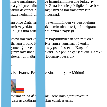
Sözleşmeyi imzalamadan önce Immigrant Invest ile birkaç ay
boyunca görüşme halindeydik. Zlata bizimle çok ilgilendi ve bize
karşı sabırlı davrandı. Sözleşmeyi hızlıca imzalamamız için
üzerimizde herhangi bir baskı kurmadı.
İmzadan önce Zlata, şirketin güvenilirliğinden ve personelinin
donanımlı ve yetkin olduğundan emin olmamız için Immigrant
Invest'in ilgili tüm sertifikalarını bizimle paylaştı.
Sözleşmeyi imzaladıktan sonra başvurumuzdan sorumlu olan
avukatla tanıştırıldık. Kendisiyle tanışır tanışmaz güvenini,
profesyonelliğini ve bize olan saygısını hissettik. Karşılıklı
anlayışımız sayesinde hızlı ve etkili bir şekilde çalışabildik. Gerekli
tüm belgeleri bir hafta içinde toplamayı başardık.
Tigran
Büyük Bir Fransız Perakende Zincirinin Şube Müdürü
Yerel avukatları da dâhil olmak üzere Immigrant Invest’in
Malta’daki avukatlarına teşekkür etmek isterim.