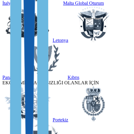
İtalya
Malta Global Oturum
Letonya
Panama
Kıbrıs
EKONOMİK BAĞIMSIZLIĞI OLANLAR İÇİN
Portekiz