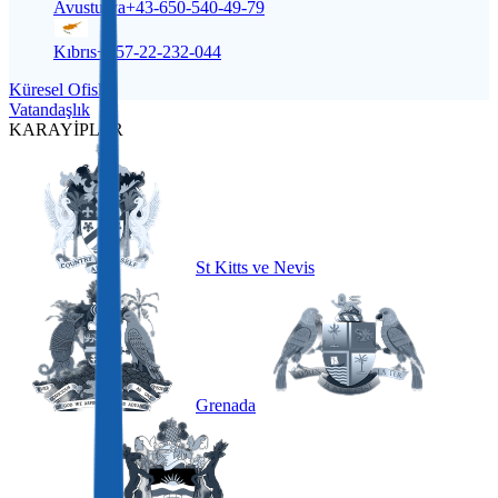
Avusturya
+43-650-540-49-79
Kıbrıs
+357-22-232-044
Küresel Ofisler
Vatandaşlık
KARAYİPLER
St Kitts ve Nevis
Grenada