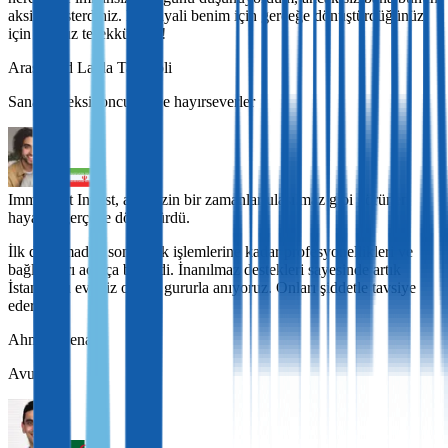
aksini gösterdiniz. Bu hayali benim için gerçeğe dönüştürdüğünüz
için sonsuz teşekkürler!!!
Arash and Layla Tavakoli
Sanat koleksiyoncuları ve hayırseverler
Immigrant Invest, ailemizin bir zamanlar ulaşılmaz gibi görünen
hayalini gerçeğe dönüştürdü.
İlk danışmadan son evrak işlemlerine kadar profesyonellikleri ve
bağlılıkları açıkça belliydi. İnanılmaz destekleri sayesinde artık
İstanbul’u evimiz olarak gururla anıyoruz. Onları şiddetle tavsiye
ederim!
Ahmed Benali
Avukat