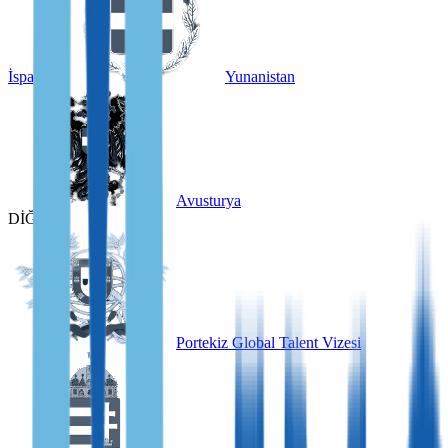
İspanya
Yunanistan
Avusturya
DİĞER
Portekiz Global Talent Vizesi