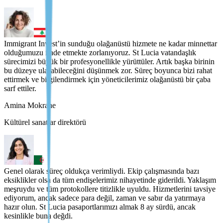
Immigrant Invest’in sunduğu olağanüstü hizmete ne kadar minnettar
olduğumuzu ifade etmekte zorlanıyoruz. St Lucia vatandaşlık
sürecimizi büyük bir profesyonellikle yürüttüler. Artık başka birinin
bu düzeye ulaşabileceğini düşünmek zor. Süreç boyunca bizi rahat
ettirmek ve bilgilendirmek için yöneticilerimiz olağanüstü bir çaba
sarf ettiler.
Amina Mokrane
Kültürel sanatlar direktörü
Genel olarak süreç oldukça verimliydi. Ekip çalışmasında bazı
eksiklikler olsa da tüm endişelerimiz nihayetinde giderildi. Yaklaşım
meşruydu ve tüm protokollere titizlikle uyuldu. Hizmetlerini tavsiye
ediyorum, ancak sadece para değil, zaman ve sabır da yatırmaya
hazır olun. St Lucia pasaportlarımızı almak 8 ay sürdü, ancak
kesinlikle buna değdi.