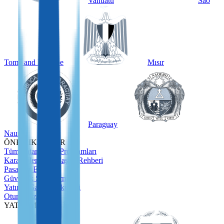
Vanuatu
São
Tomé and Príncipe
Mısır
Paraguay
Nauru
ÖNE ÇIKANLAR
Tüm Vatandaşlık Programları
Karayipler Vatandaşlık Rehberi
Pasaport Endeksi
Güvenlik Soruşturması
Yatırım Gayrimenkulleri
Oturum İzni
YATIRIMCILAR İÇİN