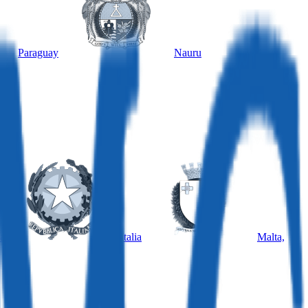
Paraguay
Nauru
a
Italia
Malta,