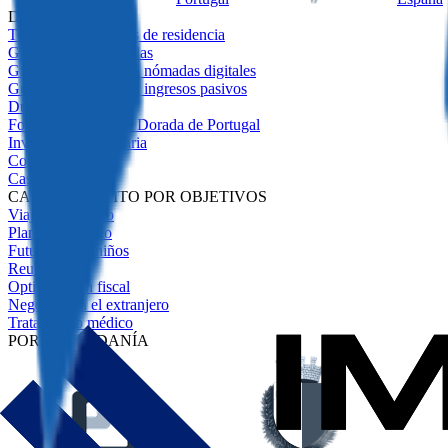
DESTACADO
Todos los programas de residencia
Guía de Visas Doradas
Guía de visados ​​para nómadas digitales
Guía de visados ​​para ingresos pasivos
Due Diligence
Fondos para la Visa Dorada de Portugal
Inversión Inmobiliaria
Comparativa
Casos de Éxito
CASOS DE ÉXITO POR OBJETIVOS
Viajes sin visado
Plan de respaldo
Futuro de los niños
Reubicación
Optimización fiscal
Negocios en el extranjero
Tratamiento médico
POR CIUDADANÍA