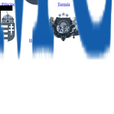
 Príncipe
Turquía
Hungría
Letonia