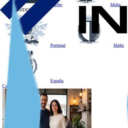
Caribe
Malta
POR RESIDENCIA
Portugal
Malta
España
Caso destacado