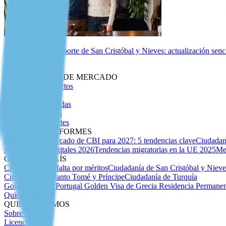
Biometría del pasaporte de San Cristóbal y Nieves: actualización senc
Perspectivas
INTELIGENCIA DE MERCADO
Artículos de Expertos
Insider Migratorio
Guías Especializadas
Debida Diligencia
Índice de Pasaportes
ANÁLISIS E INFORMES
Previsión del mercado de CBI para 2027: 5 tendencias clave
Ciudadan
para nómadas digitales 2026
Tendencias migratorias en la UE 2025
Me
GUÍAS POR PAÍS
Ciudadanía de Malta por méritos
Ciudadanía de San Cristóbal y Niev
Ciudadanía de Santo Tomé y Príncipe
Ciudadanía de Turquía
Golden Visa de Portugal
Golden Visa de Grecia
Residencia Permanen
Quiénes Somos
QUIÉNES SOMOS
Sobre Nosotros
Licencias