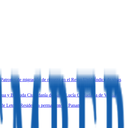
a
Patrones de migración de riqueza en el Reino Unido
Índice de visas
igua y Barbuda
Ciudadanía de Santa Lucía
Ciudadanía de Vanuatu
 de Letonia
Residencia permanente en Panamá