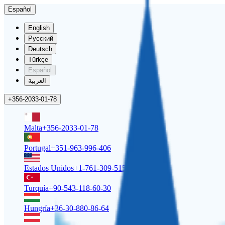
Español
English
Русский
Deutsch
Türkçe
Español
العربية
+356-2033-01-78
Malta
+356-2033-01-78
Portugal
+351-963-996-406
Estados Unidos
+1-761-309-5158
Turquía
+90-543-118-60-30
Hungría
+36-30-880-86-64