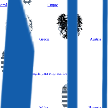
namá
Chipre
Grecia
Austria
Hungría para empresarios
Malta
Hungría