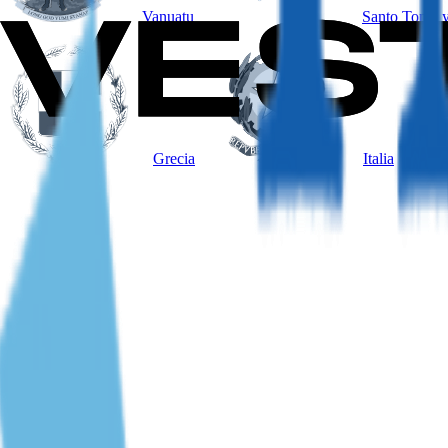
Vanuatu
Santo Tomé y
Grecia
Italia