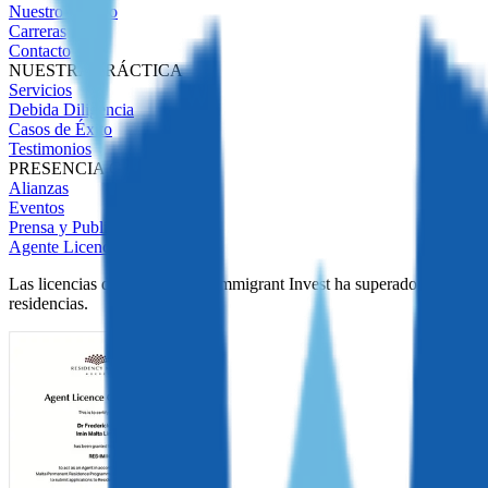
Nuestro Equipo
Carreras
Contacto
NUESTRA PRÁCTICA
Servicios
Debida Diligencia
Casos de Éxito
Testimonios
PRESENCIA GLOBAL
Alianzas
Eventos
Prensa y Publicaciones
Agente Licenciado
Las licencias demuestran que Immigrant Invest ha superado una estric
residencias.