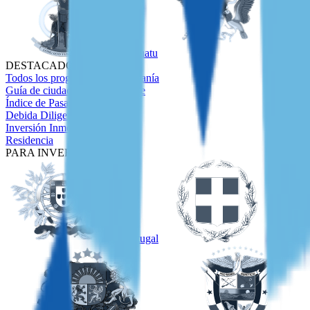
Vanuatu
Santo T
DESTACADOS
Todos los programas de ciudadanía
Guía de ciudadanía en el Caribe
Índice de Pasaportes
Debida Diligencia
Inversión Inmobiliaria
Residencia
PARA INVERSORES
Portugal
Grecia