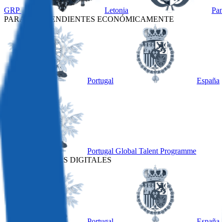
GRP
Letonia
Pa
PARA INDEPENDIENTES ECONÓMICAMENTE
Portugal
España
OTRO
Portugal Global Talent Programme
PARA NÓMADAS DIGITALES
Portugal
España