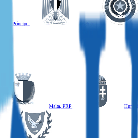
omé y Príncipe
Egipto
Malta, PRP
Hungrí