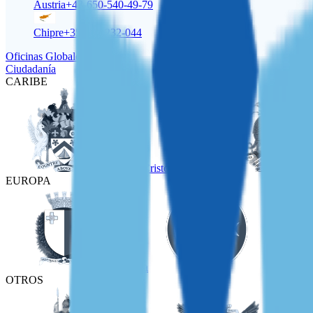
Austria
+43-650-540-49-79
Chipre
+357-22-232-044
Oficinas Globales
Ciudadanía
CARIBE
San Cristóbal y Nieves
EUROPA
Malta
Turquía
OTROS