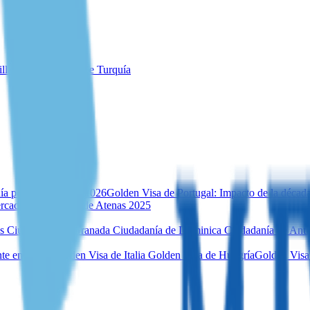
illa para inversores de Turquía
ía por inversión en 2026
Golden Visa de Portugal: Impacto de la décad
rcado inmobiliario de Atenas 2025
es
Ciudadanía de Granada
Ciudadanía de Dominica
Ciudadanía de Ant
te en Malta
Golden Visa de Italia
Golden Visa de Hungría
Golden Visa