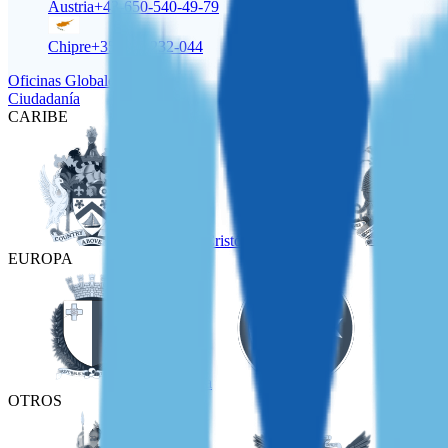
Austria
+43-650-540-49-79
Chipre
+357-22-232-044
Oficinas Globales
Ciudadanía
CARIBE
San Cristóbal y Nieves
EUROPA
Malta
Turquía
OTROS