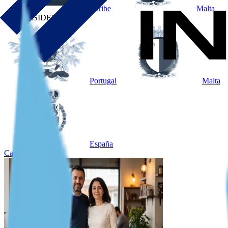
Caribe
Malta
POR RESIDENCIA
Portugal
Malta
España
Caso destacado