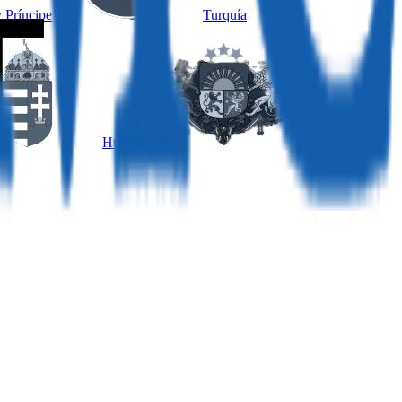
 Príncipe
Turquía
Hungría
Letonia