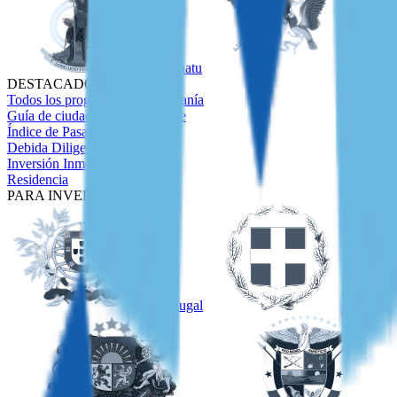
Vanuatu
Santo T
DESTACADOS
Todos los programas de ciudadanía
Guía de ciudadanía en el Caribe
Índice de Pasaportes
Debida Diligencia
Inversión Inmobiliaria
Residencia
PARA INVERSORES
Portugal
Grecia