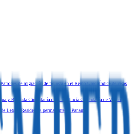
a
Patrones de migración de riqueza en el Reino Unido
Índice de visas
igua y Barbuda
Ciudadanía de Santa Lucía
Ciudadanía de Vanuatu
 de Letonia
Residencia permanente en Panamá