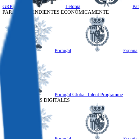
GRP
Letonia
Pa
PARA INDEPENDIENTES ECONÓMICAMENTE
Portugal
España
OTRO
Portugal Global Talent Programme
PARA NÓMADAS DIGITALES
Portugal
España