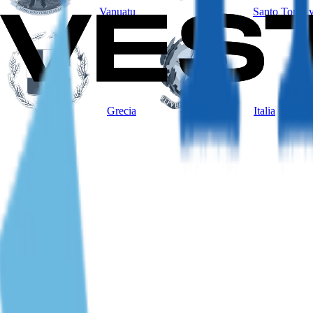
Vanuatu
Santo Tomé y
Grecia
Italia