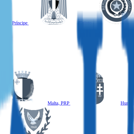
omé y Príncipe
Egipto
Malta, PRP
Hungrí