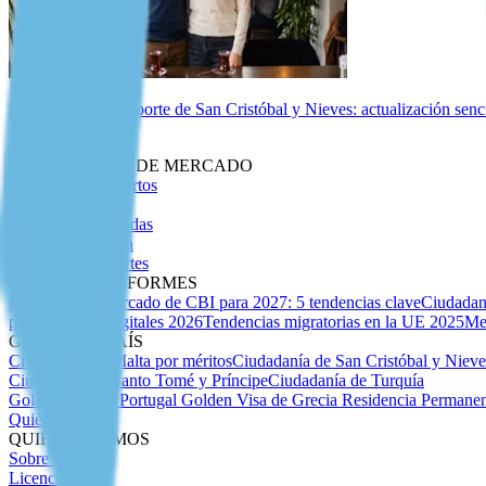
Biometría del pasaporte de San Cristóbal y Nieves: actualización senc
Perspectivas
INTELIGENCIA DE MERCADO
Artículos de Expertos
Insider Migratorio
Guías Especializadas
Debida Diligencia
Índice de Pasaportes
ANÁLISIS E INFORMES
Previsión del mercado de CBI para 2027: 5 tendencias clave
Ciudadan
para nómadas digitales 2026
Tendencias migratorias en la UE 2025
Me
GUÍAS POR PAÍS
Ciudadanía de Malta por méritos
Ciudadanía de San Cristóbal y Niev
Ciudadanía de Santo Tomé y Príncipe
Ciudadanía de Turquía
Golden Visa de Portugal
Golden Visa de Grecia
Residencia Permanen
Quiénes Somos
QUIÉNES SOMOS
Sobre Nosotros
Licencias