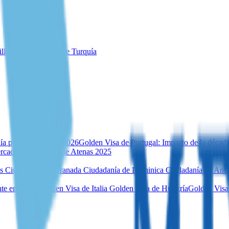
illa para inversores de Turquía
ía por inversión en 2026
Golden Visa de Portugal: Impacto de la décad
rcado inmobiliario de Atenas 2025
es
Ciudadanía de Granada
Ciudadanía de Dominica
Ciudadanía de Ant
te en Malta
Golden Visa de Italia
Golden Visa de Hungría
Golden Visa