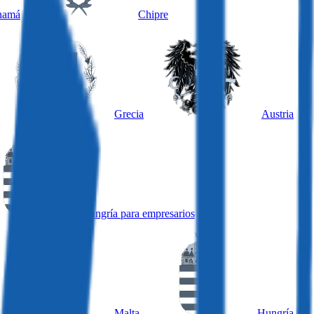
namá
Chipre
Grecia
Austria
Hungría para empresarios
Malta
Hungría