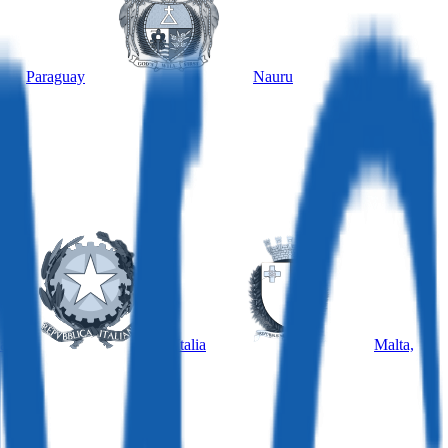
Paraguay
Nauru
a
Italia
Malta,