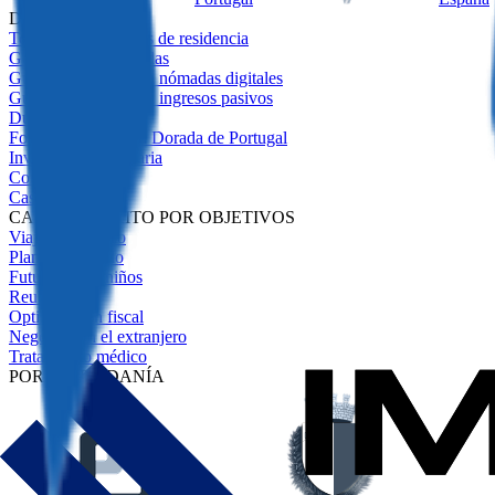
DESTACADO
Todos los programas de residencia
Guía de Visas Doradas
Guía de visados ​​para nómadas digitales
Guía de visados ​​para ingresos pasivos
Due Diligence
Fondos para la Visa Dorada de Portugal
Inversión Inmobiliaria
Comparativa
Casos de Éxito
CASOS DE ÉXITO POR OBJETIVOS
Viajes sin visado
Plan de respaldo
Futuro de los niños
Reubicación
Optimización fiscal
Negocios en el extranjero
Tratamiento médico
POR CIUDADANÍA