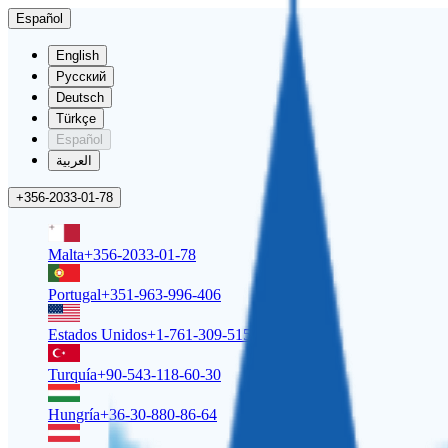
Español
English
Русский
Deutsch
Türkçe
Español
العربية
+356-2033-01-78
Malta
+356-2033-01-78
Portugal
+351-963-996-406
Estados Unidos
+1-761-309-5158
Turquía
+90-543-118-60-30
Hungría
+36-30-880-86-64