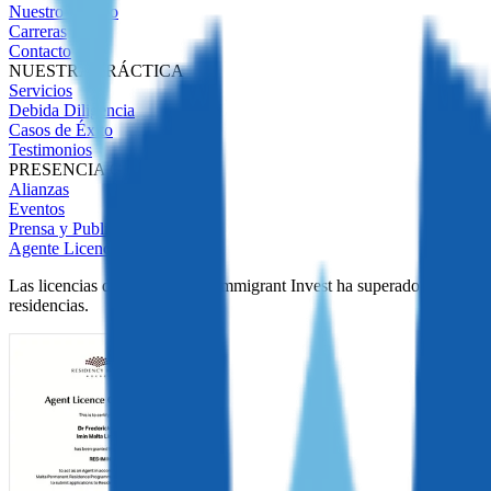
Nuestro Equipo
Carreras
Contacto
NUESTRA PRÁCTICA
Servicios
Debida Diligencia
Casos de Éxito
Testimonios
PRESENCIA GLOBAL
Alianzas
Eventos
Prensa y Publicaciones
Agente Licenciado
Las licencias demuestran que Immigrant Invest ha superado una estric
residencias.