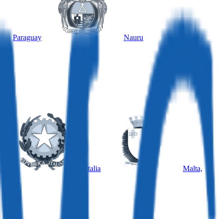
Paraguay
Nauru
a
Italia
Malta,