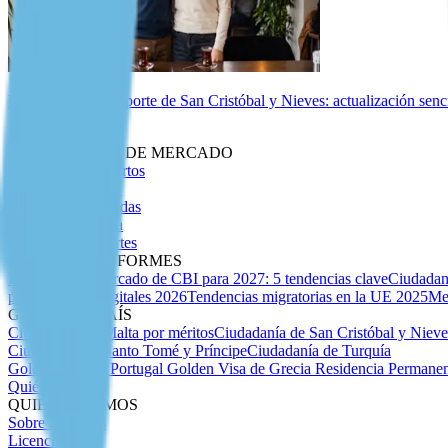
Biometría del pasaporte de San Cristóbal y Nieves: actualización senc
Perspectivas
INTELIGENCIA DE MERCADO
Artículos de Expertos
Insider Migratorio
Guías Especializadas
Debida Diligencia
Índice de Pasaportes
ANÁLISIS E INFORMES
Previsión del mercado de CBI para 2027: 5 tendencias clave
Ciudadan
para nómadas digitales 2026
Tendencias migratorias en la UE 2025
Me
GUÍAS POR PAÍS
Ciudadanía de Malta por méritos
Ciudadanía de San Cristóbal y Niev
Ciudadanía de Santo Tomé y Príncipe
Ciudadanía de Turquía
Golden Visa de Portugal
Golden Visa de Grecia
Residencia Permanen
Quiénes Somos
QUIÉNES SOMOS
Sobre Nosotros
Licencias