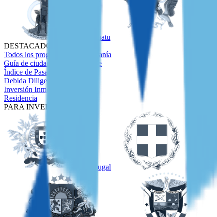
Vanuatu
Santo T
DESTACADOS
Todos los programas de ciudadanía
Guía de ciudadanía en el Caribe
Índice de Pasaportes
Debida Diligencia
Inversión Inmobiliaria
Residencia
PARA INVERSORES
Portugal
Grecia