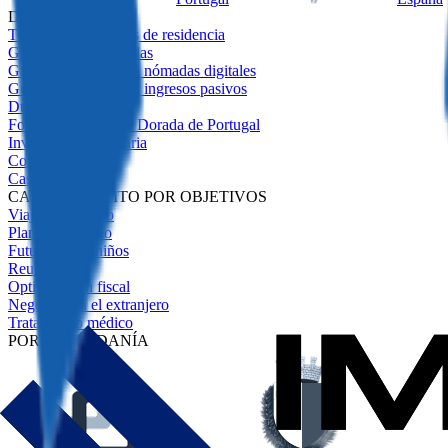
DESTACADO
Todos los programas de residencia
Guía de Visas Doradas
Guía de visados ​​para nómadas digitales
Guía de visados ​​para ingresos pasivos
Due Diligence
Fondos para la Visa Dorada de Portugal
Inversión Inmobiliaria
Comparativa
Casos de Éxito
CASOS DE ÉXITO POR OBJETIVOS
Viajes sin visado
Plan de respaldo
Futuro de los niños
Reubicación
Optimización fiscal
Negocios en el extranjero
Tratamiento médico
POR CIUDADANÍA