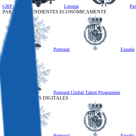
GRP
Letonia
Pa
PARA INDEPENDIENTES ECONÓMICAMENTE
Portugal
España
OTRO
Portugal Global Talent Programme
PARA NÓMADAS DIGITALES
Portugal
España