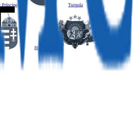
 Príncipe
Turquía
Hungría
Letonia