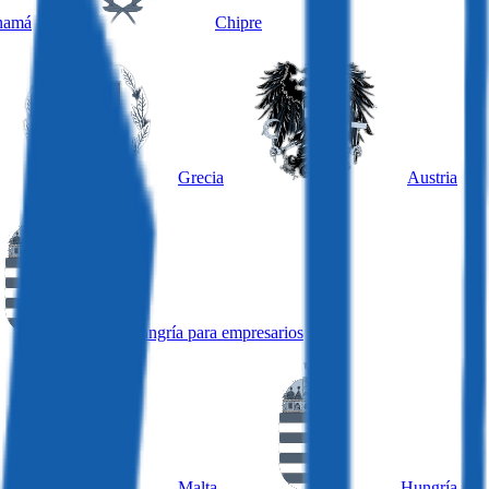
namá
Chipre
Grecia
Austria
Hungría para empresarios
Malta
Hungría