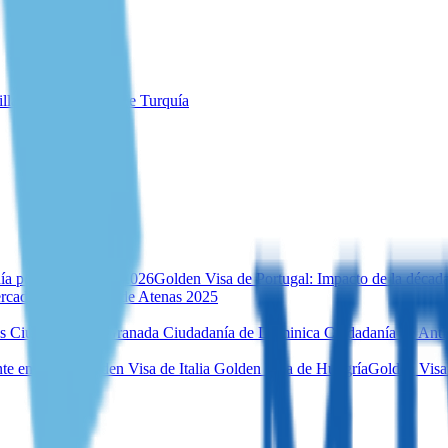
illa para inversores de Turquía
ía por inversión en 2026
Golden Visa de Portugal: Impacto de la décad
rcado inmobiliario de Atenas 2025
es
Ciudadanía de Granada
Ciudadanía de Dominica
Ciudadanía de Ant
te en Malta
Golden Visa de Italia
Golden Visa de Hungría
Golden Visa