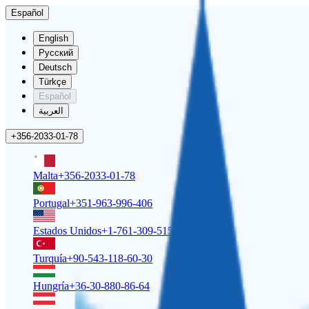
Español
English
Русский
Deutsch
Türkçe
Español
العربية
+356-2033-01-78
Malta
+356-2033-01-78
Portugal
+351-963-996-406
Estados Unidos
+1-761-309-5158
Turquía
+90-543-118-60-30
Hungría
+36-30-880-86-64