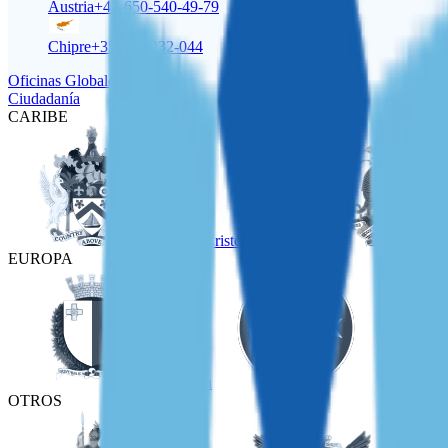
Austria
+43-650-540-49-79
Chipre
+357-22-232-044
Oficinas Globales
Ciudadanía
CARIBE
San Cristóbal y Nieves
EUROPA
Malta
Turquía
OTROS