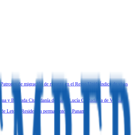
a
Patrones de migración de riqueza en el Reino Unido
Índice de visas
igua y Barbuda
Ciudadanía de Santa Lucía
Ciudadanía de Vanuatu
 de Letonia
Residencia permanente en Panamá