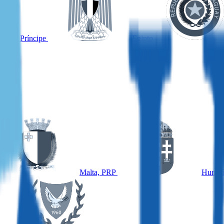
omé y Príncipe
Egipto
Malta, PRP
Hungrí