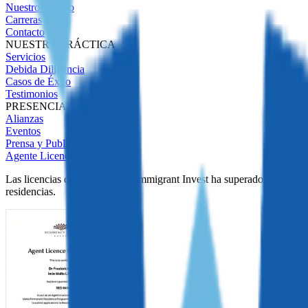
Nuestro Equipo
Carreras
Contacto
NUESTRA PRÁCTICA
Servicios
Debida Diligencia
Casos de Éxito
Testimonios
PRESENCIA GLOBAL
Alianzas
Eventos
Prensa y Publicaciones
Agente Licenciado
Las licencias demuestran que Immigrant Invest ha superado una estric
residencias.