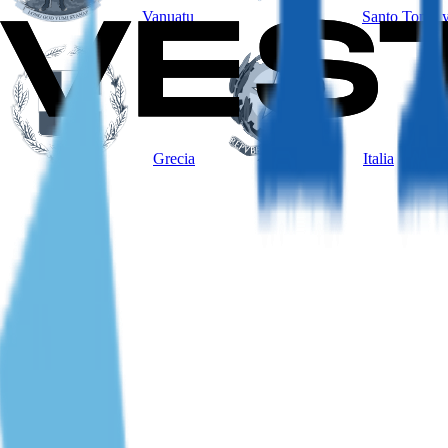
Vanuatu
Santo Tomé y
Grecia
Italia