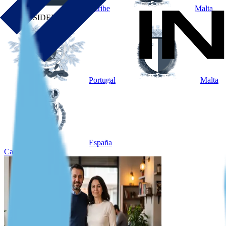
Caribe
Malta
POR RESIDENCIA
Portugal
Malta
España
Caso destacado