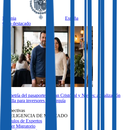
Letonia
España
Caso destacado
Biometría del pasaporte de San Cristóbal y Nieves: actualización
sencilla para inversores de Turquía
Perspectivas
INTELIGENCIA DE MERCADO
Artículos de Expertos
Insider Migratorio