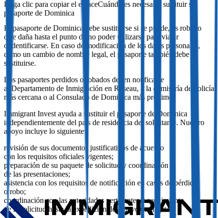
Cuándo es necesario sustituir su
pasaporte de Dominica
El pasaporte de Dominica debe sustituirse si se pierde, es robado
o se daña hasta el punto de no poder utilizarse para viajar
o identificarse. En caso de modificación de los datos personales,
como un cambio de nombre legal, el pasaporte también debe
sustituirse.
Los pasaportes perdidos o robados deben notificarse
al Departamento de Inmigración en Roseau, a la comisaría de policía
más cercana o al Consulado de Dominica más próximo.
Immigrant Invest ayuda a sustituir el pasaporte de Dominica
independientemente del país de residencia del solicitante. Nuestro
apoyo incluye lo siguiente:
revisión de sus documentos justificativos de acuerdo
con los requisitos oficiales vigentes;
preparación de su paquete de solicitud y coordinación
de las presentaciones;
asistencia con los requisitos de notificación en casos de pérdida
o robo;
coordinación con las autoridades pertinentes y seguimiento
de la solicitud hasta la expedición del nuevo pasaporte.