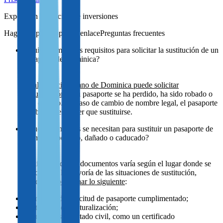
Experta en migración de inversiones
Preguntas frecuentes
¿Quién cumple los requisitos para solicitar la sustitución de un
pasaporte de Dominica?
Cualquier ciudadano de Dominica puede solicitar
la sustitución
si su pasaporte se ha perdido, ha sido robado o
está dañado. En caso de cambio de nombre legal, el pasaporte
también suele tener que sustituirse.
¿Qué documentos se necesitan para sustituir un pasaporte de
Dominica perdido, dañado o caducado?
La lista exacta de documentos varía según el lugar donde se
solicite. En la mayoría de las situaciones de sustitución,
deberá
proporcionar lo siguiente
:
formulario de solicitud de pasaporte cumplimentado;
Certificado de Naturalización;
documentos de estado civil, como un certificado