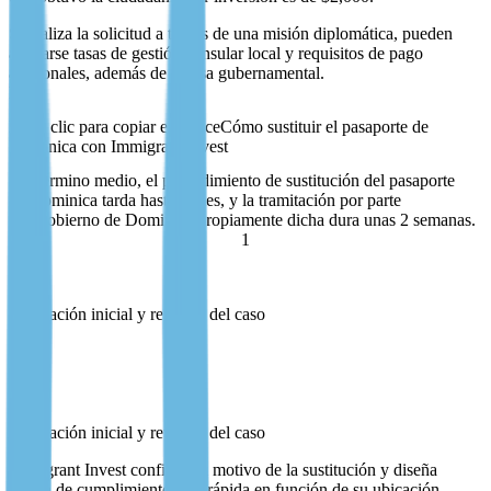
Si realiza la solicitud a través de una misión diplomática, pueden
aplicarse tasas de gestión consular local y requisitos de pago
adicionales, además de la tasa gubernamental.
P1M
Cómo sustituir el pasaporte de
Dominica con Immigrant Invest
Por término medio, el procedimiento de sustitución del pasaporte
de Dominica tarda hasta 1 mes, y la tramitación por parte
del Gobierno de Dominica propiamente dicha dura unas 2 semanas.
1
1 día
Evaluación inicial y revisión del caso
1 día
Evaluación inicial y revisión del caso
Immigrant Invest confirma el motivo de la sustitución y diseña
la ruta de cumplimiento más rápida en función de su ubicación.