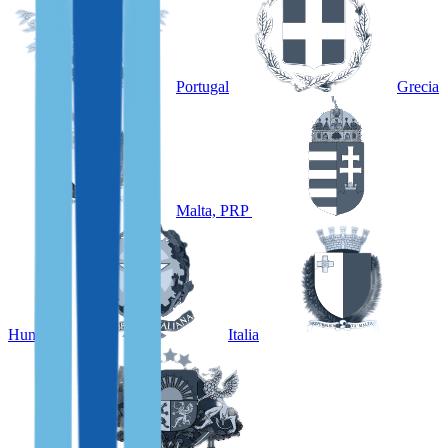
Portugal
Grecia
Malta, PRP
Hungría
Italia