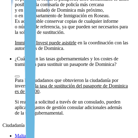
posible en la comisaría de policía más cercana
y en el Consulado de Dominica más próximo,
o en el Departamento de Inmigración en Roseau.
Es aconsejable conservar copias de cualquier informe
o número de referencia, ya que pueden ser necesarios para
la solicitud de sustitución.
Immigrant Invest puede asistirle
en la coordinación con las
autoridades de Dominica.
¿Cuáles son las tasas gubernamentales y los costes de
tramitación para sustituir un pasaporte de Dominica?
Para los ciudadanos que obtuvieron la ciudadanía por
inversión,
la tasa de sustitución del pasaporte de Dominica
es de $2,000
.
Si realiza la solicitud a través de un consulado, pueden
aplicarse gastos de gestión consular adicionales además
de la tasa gubernamental.
Ciudadanía
Malta