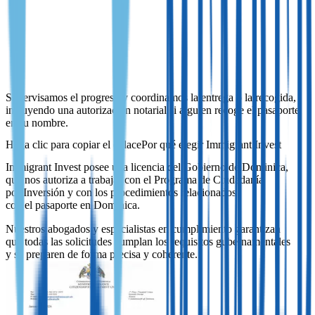
Entrega del pasaporte
Supervisamos el progreso y coordinamos la entrega o la recogida,
incluyendo una autorización notarial si alguien recoge el pasaporte
en su nombre.
Supervisamos el progreso y coordinamos la entrega o la recogida,
incluyendo una autorización notarial si alguien recoge el pasaporte
en su nombre.
Por qué elegir Immigrant Invest
Immigrant Invest posee una licencia del Gobierno de Dominica,
que nos autoriza a trabajar con el Programa de Ciudadanía
por Inversión y con los procedimientos relacionados
con el pasaporte en Dominica.
Nuestros abogados y especialistas en cumplimiento garantizan
que todas las solicitudes cumplan los requisitos gubernamentales
y se preparen de forma precisa y coherente.