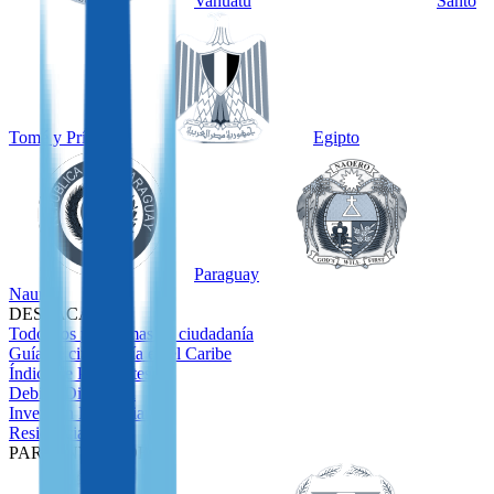
Vanuatu
Santo
Tomé y Príncipe
Egipto
Paraguay
Nauru
DESTACADOS
Todos los programas de ciudadanía
Guía de ciudadanía en el Caribe
Índice de Pasaportes
Debida Diligencia
Inversión Inmobiliaria
Residencia
PARA INVERSORES