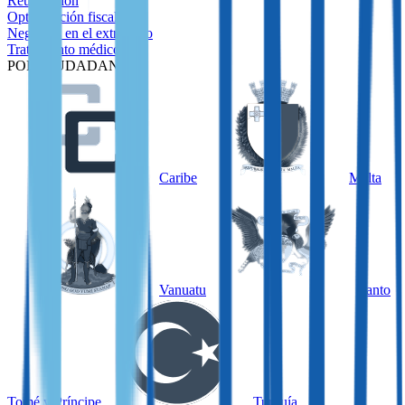
Reubicación
Optimización fiscal
Negocios en el extranjero
Tratamiento médico
POR CIUDADANÍA
Caribe
Malta
Vanuatu
Santo
Tomé y Príncipe
Turquía