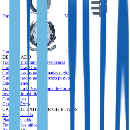
España
Malta
Hungría
Italia
DESTACADO
Todos los programas de residencia
Guía de Visas Doradas
Guía de visados ​​para nómadas digitales
Guía de visados ​​para ingresos pasivos
Due Diligence
Fondos para la Visa Dorada de Portugal
Inversión Inmobiliaria
Comparativa
Casos de Éxito
CASOS DE ÉXITO POR OBJETIVOS
Viajes sin visado
Plan de respaldo
Futuro de los niños