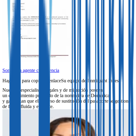
Somos un agente con licencia
Su equipo de Immigrant Invest
Nuestros especialistas legales y de migración poseen
un conocimiento profundo de la normativa de Dominica
y garantizan que el proceso de sustitución del pasaporte se gestione
de forma fluida y eficiente.