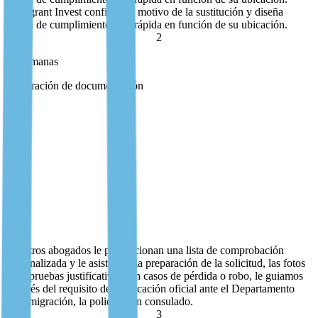
Immigrant Invest confirma el motivo de la sustitución y diseña
la ruta de cumplimiento más rápida en función de su ubicación.
2
1+ semanas
Preparación de documentación
Preparación de documentación
Nuestros abogados le proporcionan una lista de comprobación
personalizada y le asisten en la preparación de la solicitud, las fotos
y las pruebas justificativas. En casos de pérdida o robo, le guiamos
a través del requisito de notificación oficial ante el Departamento
de Inmigración, la policía o un consulado.
Nuestros abogados le proporcionan una lista de comprobación
personalizada y le asisten en la preparación de la solicitud, las fotos
y las pruebas justificativas. En casos de pérdida o robo, le guiamos
a través del requisito de notificación oficial ante el Departamento
de Inmigración, la policía o un consulado.
3