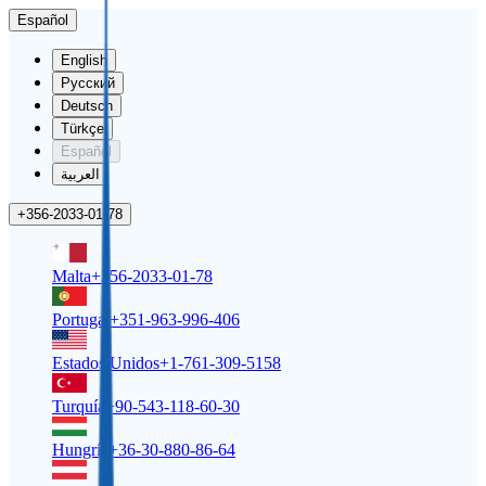
Español
English
Русский
Deutsch
Türkçe
Español
العربية
+356-2033-01-78
Malta
+356-2033-01-78
Portugal
+351-963-996-406
Estados Unidos
+1-761-309-5158
Turquía
+90-543-118-60-30
Hungría
+36-30-880-86-64