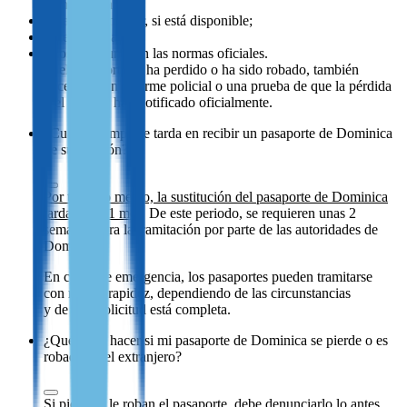
de nacimiento;
pasaporte anterior, si está disponible;
prueba de pago;
fotos que cumplan las normas oficiales.
Si el pasaporte se ha perdido o ha sido robado, también
necesitará un informe policial o una prueba de que la pérdida
o el robo se han notificado oficialmente.
¿Cuánto tiempo se tarda en recibir un pasaporte de Dominica
de sustitución?
Por término medio, la sustitución del pasaporte de Dominica
tarda hasta 1 mes
. De este periodo, se requieren unas 2
semanas para la tramitación por parte de las autoridades de
Dominica.
En casos de emergencia, los pasaportes pueden tramitarse
con mayor rapidez, dependiendo de las circunstancias
y de si la solicitud está completa.
¿Qué debo hacer si mi pasaporte de Dominica se pierde o es
robado en el extranjero?
Si pierde o le roban el pasaporte, debe denunciarlo lo antes