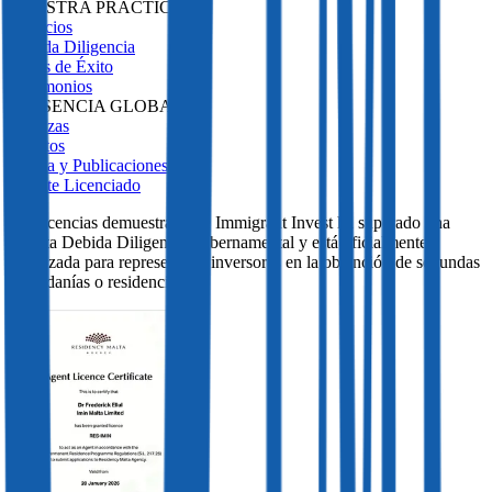
NUESTRA PRÁCTICA
Servicios
Debida Diligencia
Casos de Éxito
Testimonios
PRESENCIA GLOBAL
Alianzas
Eventos
Prensa y Publicaciones
Agente Licenciado
Las licencias demuestran que Immigrant Invest ha superado una
estricta Debida Diligencia gubernamental y está oficialmente
autorizada para representar a inversores en la obtención de segundas
ciudadanías o residencias.