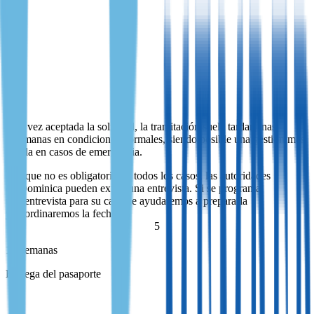
Tramitación gubernamental
Una vez aceptada la solicitud, la tramitación suele tardar unas
2 semanas en condiciones normales, siendo posible una gestión más
rápida en casos de emergencia.
Aunque no es obligatorio en todos los casos, las autoridades
de Dominica pueden exigir una entrevista. Si se programa
una entrevista para su caso, le ayudaremos a prepararla
y coordinaremos la fecha.
Una vez aceptada la solicitud, la tramitación suele tardar unas
2 semanas en condiciones normales, siendo posible una gestión más
rápida en casos de emergencia.
Aunque no es obligatorio en todos los casos, las autoridades
de Dominica pueden exigir una entrevista. Si se programa
una entrevista para su caso, le ayudaremos a prepararla
y coordinaremos la fecha.
5
1+ semanas
Entrega del pasaporte