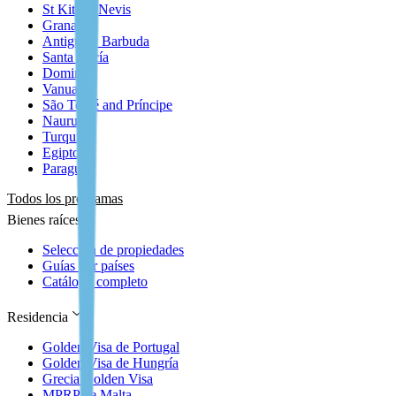
St Kitts y Nevis
Granada
Antigua y Barbuda
Santa Lucía
Dominica
Vanuatu
São Tomé and Príncipe
Nauru
Turquía
Egipto
Paraguay
Todos los programas
Bienes raíces
Selección de propiedades
Guías por países
Catálogo completo
Residencia
Golden Visa de Portugal
Golden Visa de Hungría
Grecia Golden Visa
MPRP de Malta