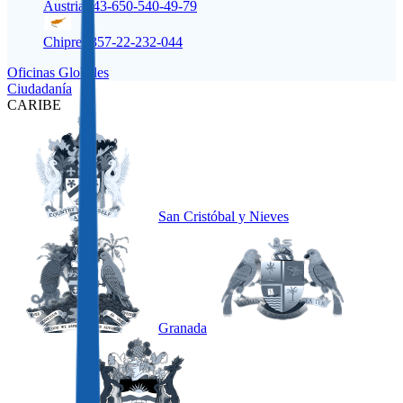
Austria
+43-650-540-49-79
Chipre
+357-22-232-044
Oficinas Globales
Ciudadanía
CARIBE
San Cristóbal y Nieves
Granada