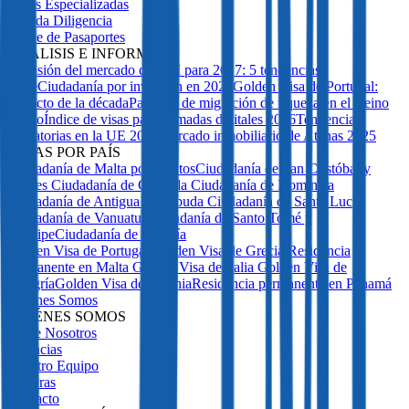
Guías Especializadas
Debida Diligencia
Índice de Pasaportes
ANÁLISIS E INFORMES
Previsión del mercado de CBI para 2027: 5 tendencias
clave
Ciudadanía por inversión en 2026
Golden Visa de Portugal:
Impacto de la década
Patrones de migración de riqueza en el Reino
Unido
Índice de visas para nómadas digitales 2026
Tendencias
migratorias en la UE 2025
Mercado inmobiliario de Atenas 2025
GUÍAS POR PAÍS
Ciudadanía de Malta por méritos
Ciudadanía de San Cristóbal y
Nieves
Ciudadanía de Granada
Ciudadanía de Dominica
Ciudadanía de Antigua y Barbuda
Ciudadanía de Santa Lucía
Ciudadanía de Vanuatu
Ciudadanía de Santo Tomé y
Príncipe
Ciudadanía de Turquía
Golden Visa de Portugal
Golden Visa de Grecia
Residencia
Permanente en Malta
Golden Visa de Italia
Golden Visa de
Hungría
Golden Visa de Letonia
Residencia permanente en Panamá
Quiénes Somos
QUIÉNES SOMOS
Sobre Nosotros
Licencias
Nuestro Equipo
Carreras
Contacto