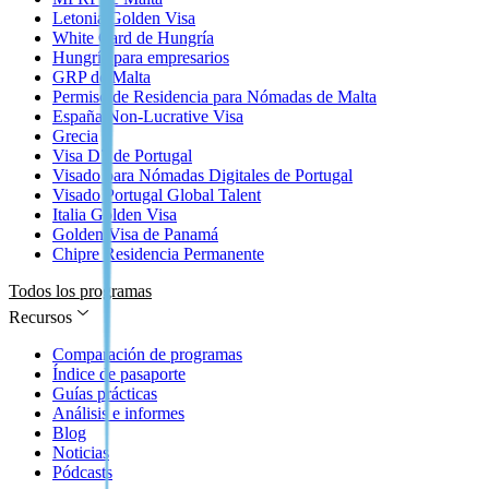
Letonia Golden Visa
White Card de Hungría
Hungría para empresarios
GRP de Malta
Permiso de Residencia para Nómadas de Malta
España Non-Lucrative Visa
Grecia
Visa D7 de Portugal
Visado para Nómadas Digitales de Portugal
Visado Portugal Global Talent
Italia Golden Visa
Golden Visa de Panamá
Chipre Residencia Permanente
Todos los programas
Recursos
Comparación de programas
Índice de pasaporte
Guías prácticas
Análisis e informes
Blog
Noticias
Pódcasts