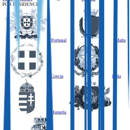
POR RESIDENCIA
Portugal
Malta
Grecia
Italia
Hungría