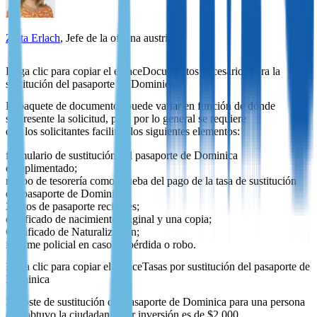
Zlata Erlach
, Jefe de la oficina austriaca
Documentos necesarios para la
sustitución del pasaporte de Dominica
El paquete de documentos puede variar en función de dónde
se presente la solicitud, pero por lo general se requiere
que los solicitantes faciliten los siguientes elementos:
formulario de sustitución del pasaporte de Dominica
cumplimentado;
recibo de tesorería como prueba del pago de la tasa de sustitución
del pasaporte de Dominica;
2 fotos de pasaporte recientes;
certificado de nacimiento original y una copia;
Certificado de Naturalización;
informe policial en caso de pérdida o robo.
Tasas por sustitución del pasaporte de
Dominica
El coste de sustitución del pasaporte de Dominica para una persona
que obtuvo la ciudadanía por inversión es de $2,000.