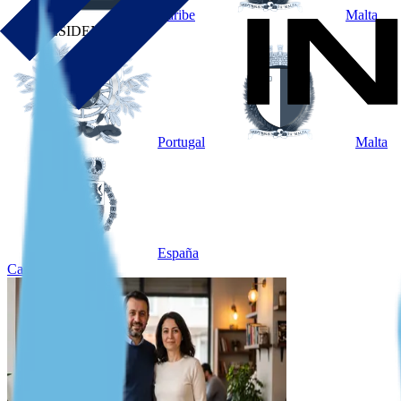
Caribe
Malta
POR RESIDENCIA
Portugal
Malta
España
Caso destacado