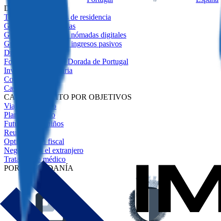
DESTACADO
Todos los programas de residencia
Guía de Visas Doradas
Guía de visados ​​para nómadas digitales
Guía de visados ​​para ingresos pasivos
Due Diligence
Fondos para la Visa Dorada de Portugal
Inversión Inmobiliaria
Comparativa
Casos de Éxito
CASOS DE ÉXITO POR OBJETIVOS
Viajes sin visado
Plan de respaldo
Futuro de los niños
Reubicación
Optimización fiscal
Negocios en el extranjero
Tratamiento médico
POR CIUDADANÍA