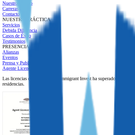
Nuestro Equipo
Carreras
Contacto
NUESTRA PRÁCTICA
Servicios
Debida Diligencia
Casos de Éxito
Testimonios
PRESENCIA GLOBAL
Alianzas
Eventos
Prensa y Publicaciones
Agente Licenciado
Las licencias demuestran que Immigrant Invest ha superado una estric
residencias.