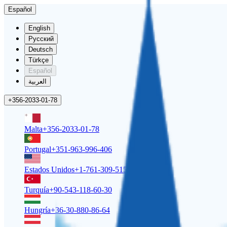
Español
English
Русский
Deutsch
Türkçe
Español
العربية
+356-2033-01-78
Malta
+356-2033-01-78
Portugal
+351-963-996-406
Estados Unidos
+1-761-309-5158
Turquía
+90-543-118-60-30
Hungría
+36-30-880-86-64