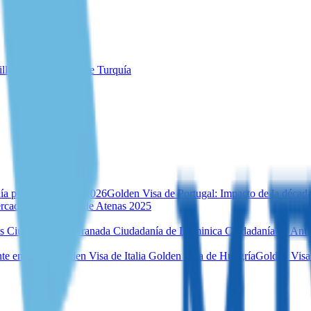
illa para inversores de Turquía
ía por inversión en 2026
Golden Visa de Portugal: Impacto de la décad
rcado inmobiliario de Atenas 2025
es
Ciudadanía de Granada
Ciudadanía de Dominica
Ciudadanía de Ant
te en Malta
Golden Visa de Italia
Golden Visa de Hungría
Golden Visa