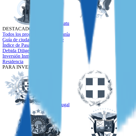
Vanuatu
Santo T
DESTACADOS
Todos los programas de ciudadanía
Guía de ciudadanía en el Caribe
Índice de Pasaportes
Debida Diligencia
Inversión Inmobiliaria
Residencia
PARA INVERSORES
Portugal
Grecia