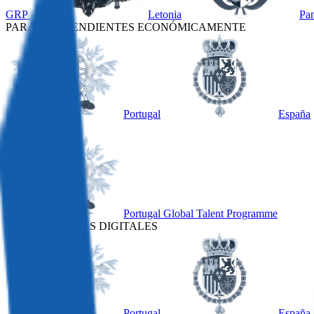
GRP
Letonia
Pa
PARA INDEPENDIENTES ECONÓMICAMENTE
Portugal
España
OTRO
Portugal Global Talent Programme
PARA NÓMADAS DIGITALES
Portugal
España