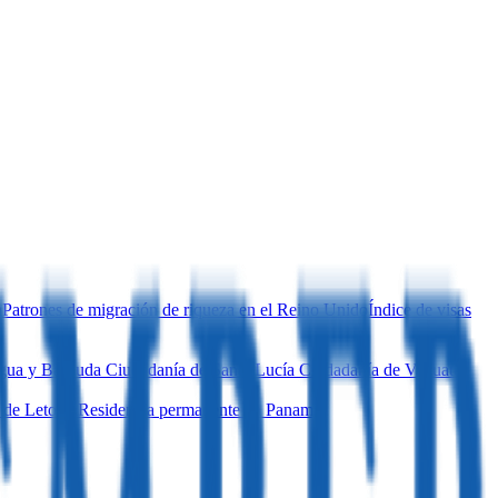
a
Patrones de migración de riqueza en el Reino Unido
Índice de visas
igua y Barbuda
Ciudadanía de Santa Lucía
Ciudadanía de Vanuatu
 de Letonia
Residencia permanente en Panamá