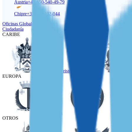
Austria
+43-650-540-49-79
Chipre
+357-22-232-044
Oficinas Globales
Ciudadanía
CARIBE
San Cristóbal y Nieves
EUROPA
Malta
Turquía
OTROS