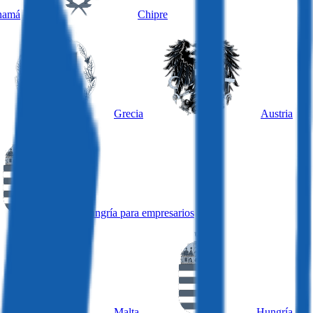
namá
Chipre
Grecia
Austria
Hungría para empresarios
Malta
Hungría