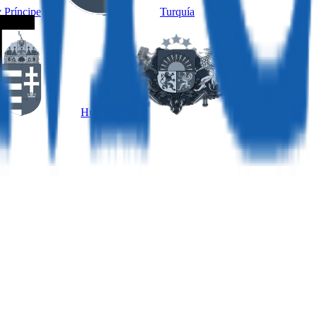
 Príncipe
Turquía
Hungría
Letonia