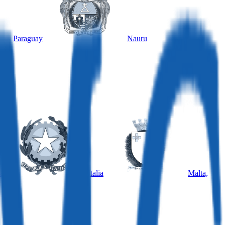
Paraguay
Nauru
a
Italia
Malta,