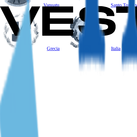
Vanuatu
Santo Tomé y
Grecia
Italia