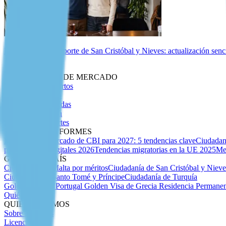
Biometría del pasaporte de San Cristóbal y Nieves: actualización senc
Perspectivas
INTELIGENCIA DE MERCADO
Artículos de Expertos
Insider Migratorio
Guías Especializadas
Debida Diligencia
Índice de Pasaportes
ANÁLISIS E INFORMES
Previsión del mercado de CBI para 2027: 5 tendencias clave
Ciudadan
para nómadas digitales 2026
Tendencias migratorias en la UE 2025
Me
GUÍAS POR PAÍS
Ciudadanía de Malta por méritos
Ciudadanía de San Cristóbal y Niev
Ciudadanía de Santo Tomé y Príncipe
Ciudadanía de Turquía
Golden Visa de Portugal
Golden Visa de Grecia
Residencia Permanen
Quiénes Somos
QUIÉNES SOMOS
Sobre Nosotros
Licencias