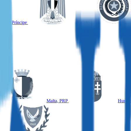
omé y Príncipe
Egipto
Malta, PRP
Hungrí