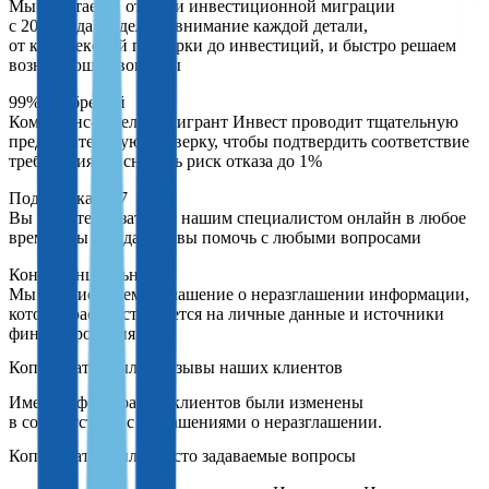
Мы работаем в отрасли инвестиционной миграции
с 2006 года и уделяем внимание каждой детали,
от комплексной проверки до инвестиций, и быстро решаем
возникающие вопросы
99% одобрений
Комплаенс-отдел Иммигрант Инвест проводит тщательную
предварительную проверку, чтобы подтвердить соответствие
требованиям и снизить риск отказа до 1%
Поддержка 24/7
Вы можете связаться с нашим специалистом онлайн в любое
время. Мы всегда готовы помочь с любыми вопросами
Конфиденциальность
Мы подписываем соглашение о неразглашении информации,
которое распространяется на личные данные и источники
финансирования
Отзывы наших клиентов
Имена и фотографии клиентов были изменены
в соответствии с соглашениями о неразглашении.
Часто задаваемые вопросы