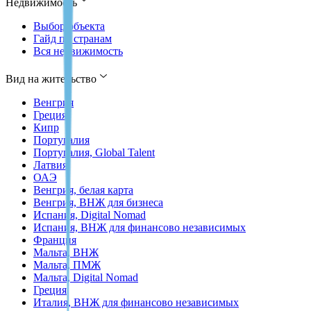
Недвижимость
Выбор объекта
Гайд по странам
Вся недвижимость
Вид на жительство
Венгрия
Греция
Кипр
Португалия
Португалия, Global Talent
Латвия
ОАЭ
Венгрия, белая карта
Венгрия, ВНЖ для бизнеса
Испания, Digital Nomad
Испания, ВНЖ для финансово независимых
Франция
Мальта, ВНЖ
Мальта, ПМЖ
Мальта, Digital Nomad
Греция
Италия, ВНЖ для финансово независимых