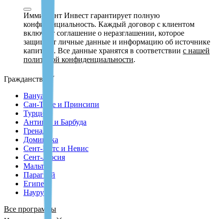
Иммигрант Инвест гарантирует полную
конфиденциальность. Каждый договор с клиентом
включает соглашение о неразглашении, которое
защищает личные данные и информацию об источнике
капитала. Все данные хранятся в соответствии
с нашей
политикой конфиденциальности
.
Гражданство
Вануату
Сан-Томе и Принсипи
Турция
Антигуа и Барбуда
Гренада
Доминика
Сент-Китс и Невис
Сент-Люсия
Мальта
Парагвай
Египет
Науру
Все программы