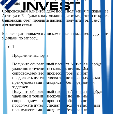
и Барбуды
Сопровождаем клиентов даже после получения гражданства
Антигуа и Барбуды: к нам можно обратиться, чтобы открыть
банковский счет, продлить паспорт, получить гражданство
для членов семьи.
Мы не ограничиваемся списком ниже и помогаем с другими
задачами по запросу.
1
Продление паспорта
Получите обновленный паспорт Антигуа и Барбуды
удаленно в течение нескольких недель. Мы
сопровождаем весь процесс, чтобы вы могли
продолжать путешествовать и пользоваться всеми
преимуществами гражданства без перерывов и
задержек.
Получите обновленный паспорт Антигуа и Барбуды
удаленно в течение нескольких недель. Мы
сопровождаем весь процесс, чтобы вы могли
продолжать путешествовать и пользоваться всеми
преимуществами гражданства без перерывов и