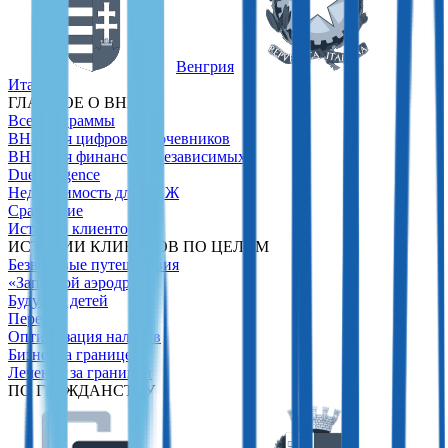
Венгрия
Италия
ГЛАВНОЕ О ВНЖ
Все программы
ВНЖ для цифровых кочевников
ВНЖ для финансово независимых
Due Diligence
Недвижимость для ВНЖ
Сравнение
Истории клиентов
ИСТОРИИ КЛИЕНТОВ ПО ЦЕЛЯМ
Безвизовые путешествия
«Запасной аэродром»
Будущее детей
Переезд
Оптимизация налогов
Бизнес за границей
Лечение за границей
ПО ГРАЖДАНСТВУ