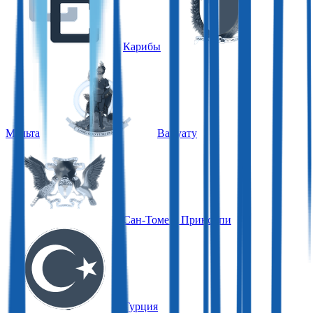
Карибы
Мальта
Вануату
Сан-Томе и Принсипи
Турция