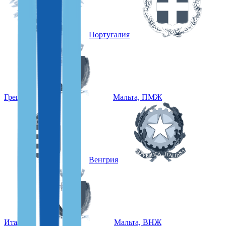
Португалия
Греция
Мальта, ПМЖ
Венгрия
Италия
Мальта, ВНЖ