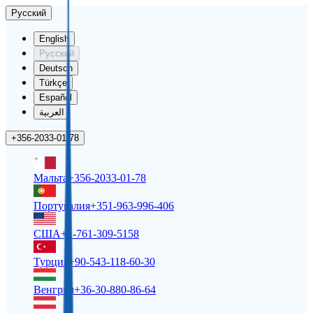
Русский
English
Русский
Deutsch
Türkçe
Español
العربية
+356-2033-01-78
Мальта
+356-2033-01-78
Португалия
+351-963-996-406
США
+1-761-309-5158
Турция
+90-543-118-60-30
Венгрия
+36-30-880-86-64