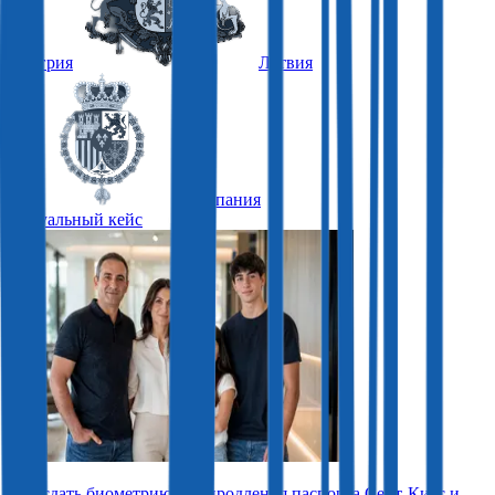
Венгрия
Латвия
Испания
Актуальный кейс
Как сдать биометрию для продления паспорта Сент-Китс и