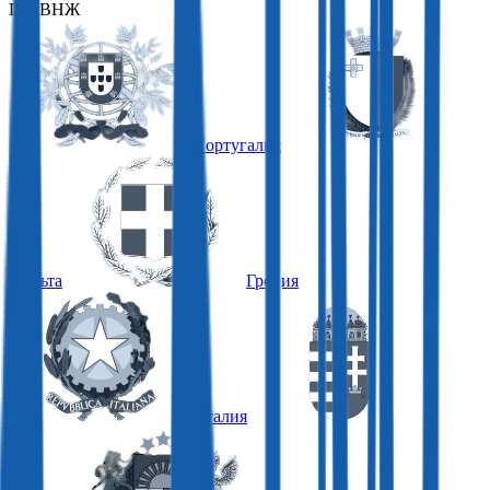
ПО ВНЖ
Португалия
Мальта
Греция
Италия