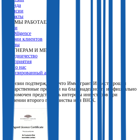
Команда
Вакансии
Контакты
КАК МЫ РАБОТАЕМ
Услуги
Due Diligence
Истории клиентов
Отзывы
ПАРТНЕРАМ И МЕДИА
Сотрудничество
Мероприятия
СМИ о нас
Лицензированный агент
Лицензии подтверждают, что Иммигрант Инвест прошел
государственные проверки на благонадежность и официально
уполномочен представлять интересы инвесторов при
получении второго гражданства или ВНЖ.