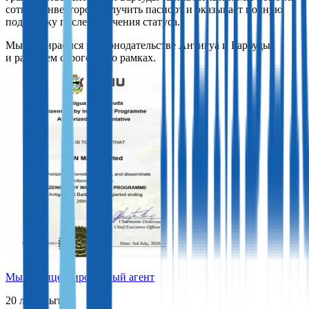
сотням инвесторов получить паспорт и оказывает полную
поддержку после получения статуса.
Мы разбираемся в законодательстве Антигуа и Барбуды
и работаем строго в его рамках.
Мы — лицензированный агент
20 лет опыта