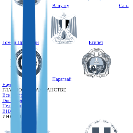
Вануату
Сан-
Томе и Принсипи
Египет
Парагвай
Науру
ГЛАВНОЕ О ГРАЖДАНСТВЕ
Все программы
Due Diligence
Недвижимость
ВНЖ
ИНВЕСТОРАМ