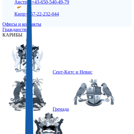
Австрия
+43-650-540-49-79
Кипр
+357-22-232-044
Офисы и контакты
Гражданство
КАРИБЫ
Сент-Китс и Невис
Гренада