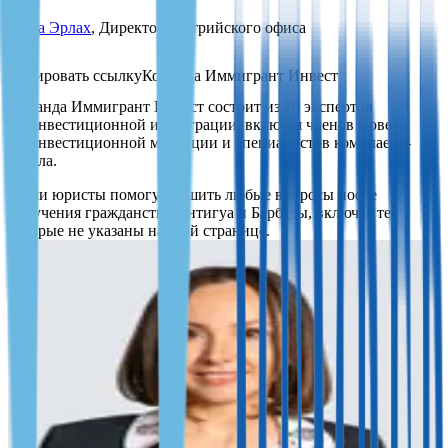
Злата Эрлах
, Директор австрийского офиса
Команда Иммигрант Инвест
Команда Иммигрант Инвест состоит из 70 экспертов
по инвестиционной иммиграции, включая членов Совета
по инвестиционной миграции и специалистов комплаенс-
отдела.
Наши юристы помогут решить любые вопросы после
получения гражданства Антигуа и Барбуды, включая те,
которые не указаны на этой странице.