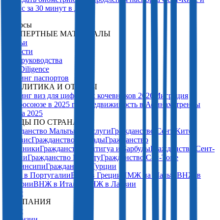
Невис за 30 минут в Дубае
Ресурсы
ЭКСПЕРТНЫЕ МАТЕРИАЛЫ
Статьи
Новости
PDF-руководства
Due Diligence
Рейтинг паспортов
АНАЛИТИКА И ОТЧЕТЫ
Рейтинг виз для цифровых кочевников 2026
Миграция
в Евросоюзе в 2025 году
Недвижимость в Афинах: тренды
рынка 2025
ГАЙДЫ ПО СТРАНАМ
Гражданство Мальты за заслуги
Гражданство Сент-Китс
и Невис
Гражданство Гренады
Гражданство
Доминики
Гражданство Антигуа и Барбуды
Гражданство Сент-
Люсии
Гражданство Вануату
Гражданство Сан-Томе
и Принсипи
Гражданство Турции
ВНЖ в Португалии
ВНЖ в Греции
ПМЖ на Мальте
ВНЖ в
Венгрии
ВНЖ в Италии
ВНЖ в Латвии
О нас
КОМПАНИЯ
О нас
Лицензии