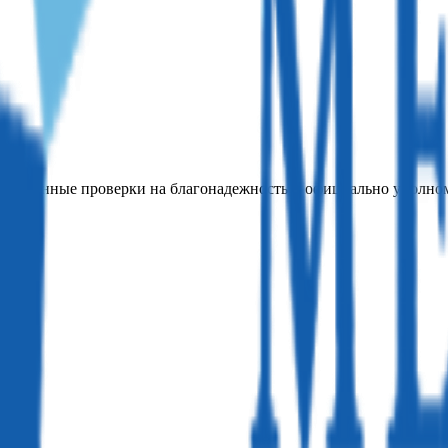
рственные проверки на благонадежность и официально уполном