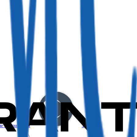
ме и Принсипи
Турция