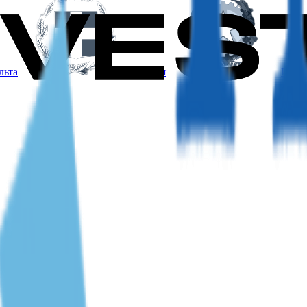
льта
Греция
Итал