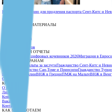
Как сдать биометрию для продления паспорта Сент-Китс и Неви
Ресурсы
ЭКСПЕРТНЫЕ МАТЕРИАЛЫ
Статьи
Новости
PDF-руководства
Due Diligence
Рейтинг паспортов
АНАЛИТИКА И ОТЧЕТЫ
Рейтинг виз для цифровых кочевников 2026
Миграция в Евросо
ГАЙДЫ ПО СТРАНАМ
Гражданство Мальты за заслуги
Гражданство Сент-Китс и Неви
Вануату
Гражданство Сан-Томе и Принсипи
Гражданство Турци
ВНЖ в Португалии
ВНЖ в Греции
ПМЖ на Мальте
ВНЖ в Венг
О нас
КОМПАНИЯ
О нас
Лицензии
Команда
Вакансии
Контакты
КАК МЫ РАБОТАЕМ