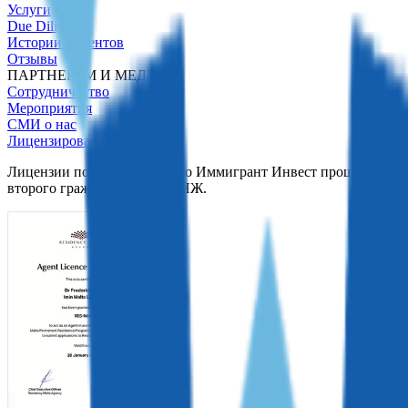
Услуги
Due Diligence
Истории клиентов
Отзывы
ПАРТНЕРАМ И МЕДИА
Сотрудничество
Мероприятия
СМИ о нас
Лицензированный агент
Лицензии подтверждают, что Иммигрант Инвест прошел госуда
второго гражданства или ВНЖ.