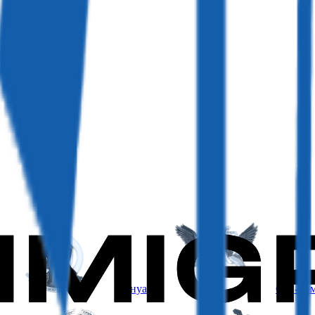
Вануату
Сан-То