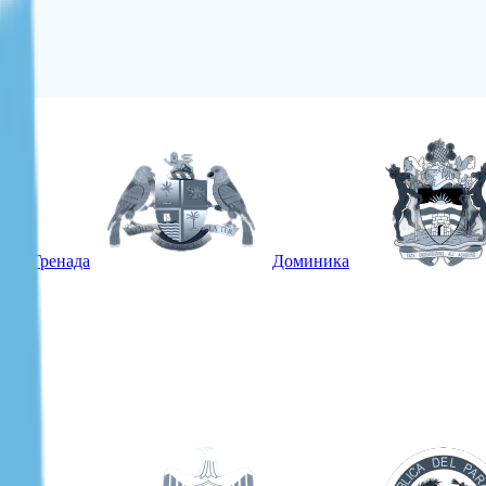
Гренада
Доминика