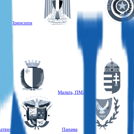
оме и Принсипи
Египет
еция
Мальта, ПМЖ
атвия
Панама
Ки