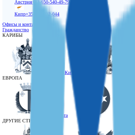
Австрия
+43-650-540-49-79
Кипр
+357-22-232-044
Офисы и контакты
Гражданство
КАРИБЫ
Сент-Китс и Невис
ЕВРОПА
Мальта
Турция
ДРУГИЕ СТРАНЫ