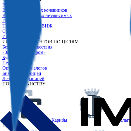
Все программы
ВНЖ для цифровых кочевников
ВНЖ для финансово независимых
Due Diligence
Недвижимость для ВНЖ
Сравнение
Истории клиентов
ИСТОРИИ КЛИЕНТОВ ПО ЦЕЛЯМ
Безвизовые путешествия
«Запасной аэродром»
Будущее детей
Переезд
Оптимизация налогов
Бизнес за границей
Лечение за границей
ПО ГРАЖДАНСТВУ
Карибы
Мальта
ПО ВНЖ