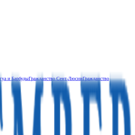
гуа и Барбуды
Гражданство Сент-Люсии
Гражданство