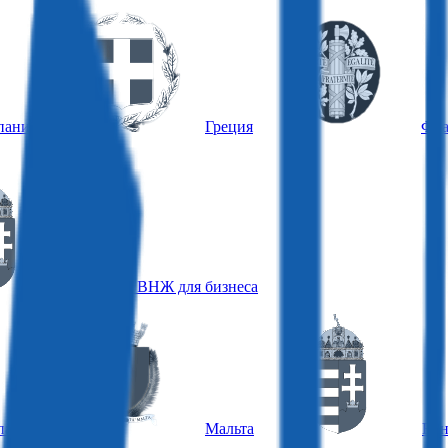
пания
Греция
Фра
Венгрия, ВНЖ для бизнеса
пания
Мальта
Вен