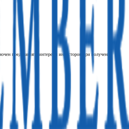
очен представлять интересы инвесторов при получении