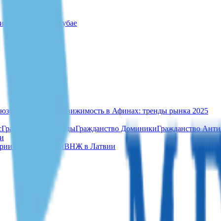
с за 30 минут в Дубае
юзе в 2025 году
Недвижимость в Афинах: тренды рынка 2025
с
Гражданство Гренады
Гражданство Доминики
Гражданство Анти
и
рии
ВНЖ в Италии
ВНЖ в Латвии