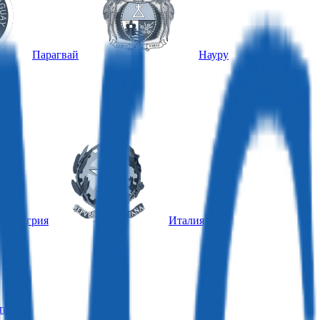
Парагвай
Науру
Венгрия
Италия
пр