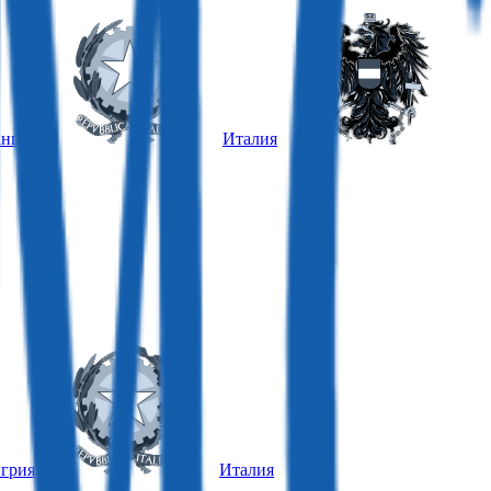
нция
Италия
грия
Италия