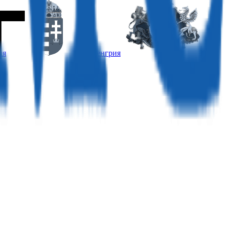
ия
Венгрия