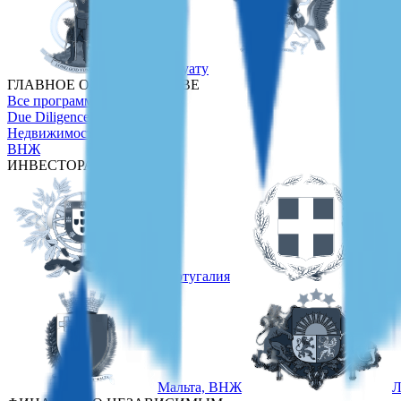
Вануату
Сан-Т
ГЛАВНОЕ О ГРАЖДАНСТВЕ
Все программы
Due Diligence
Недвижимость
ВНЖ
ИНВЕСТОРАМ
Португалия
Гр
Мальта, ВНЖ
Л