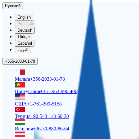
Русский
English
Русский
Deutsch
Türkçe
Español
العربية
+356-2033-01-78
Мальта
+356-2033-01-78
Португалия
+351-963-996-406
США
+1-761-309-5158
Турция
+90-543-118-60-30
Венгрия
+36-30-880-86-64