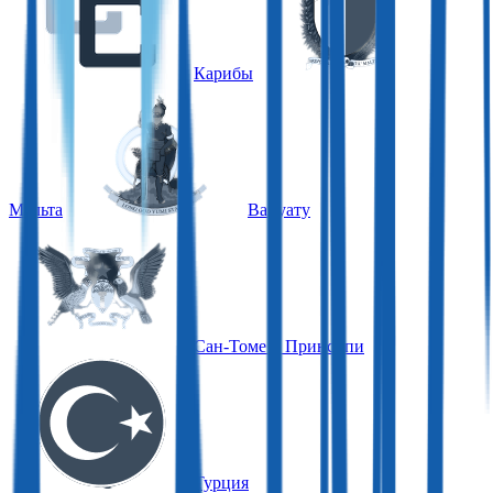
Карибы
Мальта
Вануату
Сан-Томе и Принсипи
Турция