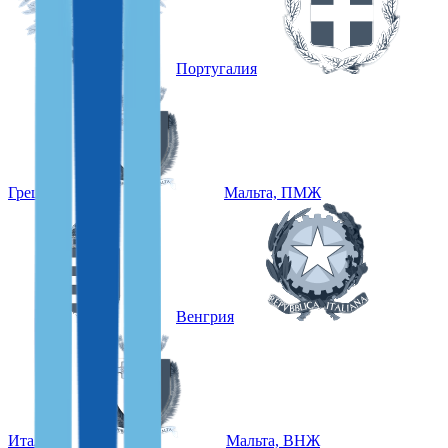
Португалия
Греция
Мальта, ПМЖ
Венгрия
Италия
Мальта, ВНЖ