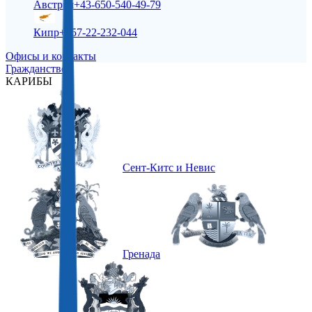
Австрия
+43-650-540-49-79
Кипр
+357-22-232-044
Офисы и контакты
Гражданство
КАРИБЫ
Сент-Китс и Невис
Гренада