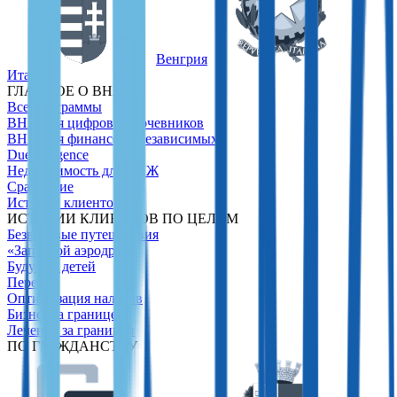
Венгрия
Италия
ГЛАВНОЕ О ВНЖ
Все программы
ВНЖ для цифровых кочевников
ВНЖ для финансово независимых
Due Diligence
Недвижимость для ВНЖ
Сравнение
Истории клиентов
ИСТОРИИ КЛИЕНТОВ ПО ЦЕЛЯМ
Безвизовые путешествия
«Запасной аэродром»
Будущее детей
Переезд
Оптимизация налогов
Бизнес за границей
Лечение за границей
ПО ГРАЖДАНСТВУ