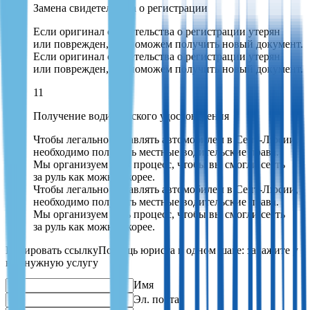
Замена свидетельства о регистрации
Если оригинал свидетельства о регистрации утерян
или поврежден, мы поможем получить новый документ.
Если оригинал свидетельства о регистрации утерян
или поврежден, мы поможем получить новый документ.
11
Получение водительского удостоверения
Чтобы легально управлять автомобилем в Сент-Люсии,
необходимо получить местные водительские права.
Мы организуем весь процесс, чтобы вы смогли сесть
за руль как можно скорее.
Чтобы легально управлять автомобилем в Сент-Люсии,
необходимо получить местные водительские права.
Мы организуем весь процесс, чтобы вы смогли сесть
за руль как можно скорее.
Помощь юриста в одном шаге: закажите у
нас нужную услугу
Имя
Эл. почта