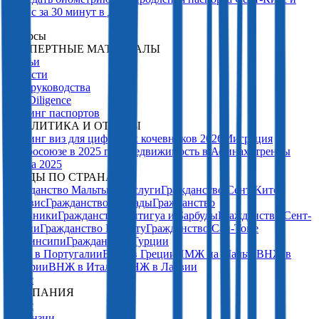
Невис за 30 минут в Дубае
Ресурсы
ЭКСПЕРТНЫЕ МАТЕРИАЛЫ
Статьи
Новости
PDF-руководства
Due Diligence
Рейтинг паспортов
АНАЛИТИКА И ОТЧЕТЫ
Рейтинг виз для цифровых кочевников 2026
Миграция
в Евросоюзе в 2025 году
Недвижимость в Афинах: тренды
рынка 2025
ГАЙДЫ ПО СТРАНАМ
Гражданство Мальты за заслуги
Гражданство Сент-Китс
и Невис
Гражданство Гренады
Гражданство
Доминики
Гражданство Антигуа и Барбуды
Гражданство Сент-
Люсии
Гражданство Вануату
Гражданство Сан-Томе
и Принсипи
Гражданство Турции
ВНЖ в Португалии
ВНЖ в Греции
ПМЖ на Мальте
ВНЖ в
Венгрии
ВНЖ в Италии
ВНЖ в Латвии
О нас
КОМПАНИЯ
О нас
Лицензии