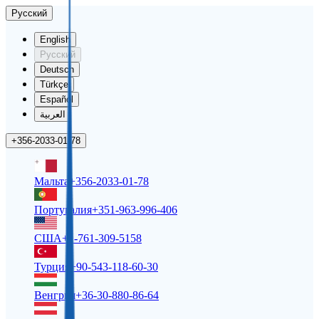
Русский
English
Русский
Deutsch
Türkçe
Español
العربية
+356-2033-01-78
Мальта
+356-2033-01-78
Португалия
+351-963-996-406
США
+1-761-309-5158
Турция
+90-543-118-60-30
Венгрия
+36-30-880-86-64