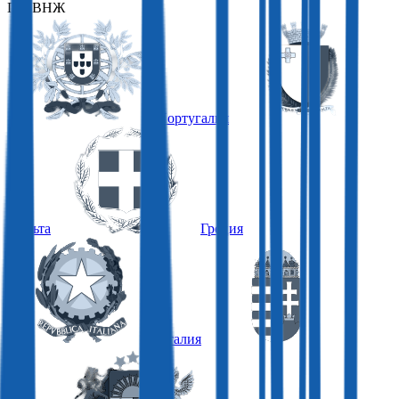
ПО ВНЖ
Португалия
Мальта
Греция
Италия