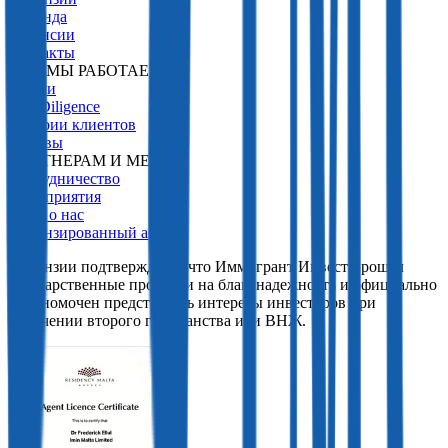
Команда
Вакансии
Контакты
КАК МЫ РАБОТАЕМ
Услуги
Due Diligence
Истории клиентов
Отзывы
ПАРТНЕРАМ И МЕДИА
Сотрудничество
Мероприятия
СМИ о нас
Лицензированный агент
Лицензии подтверждают, что Иммигрант Инвест прошел
государственные проверки на благонадежность и официально
уполномочен представлять интересы инвесторов при
получении второго гражданства или ВНЖ.