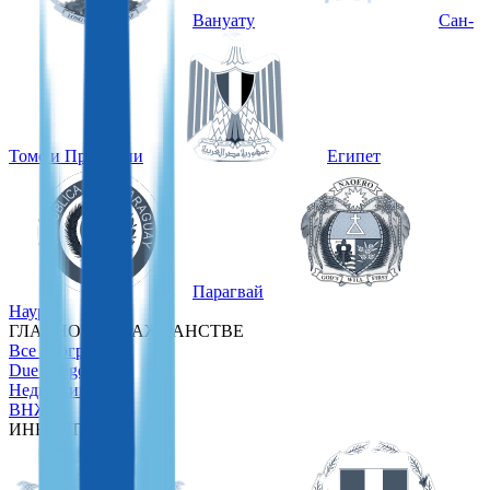
Вануату
Сан-
Томе и Принсипи
Египет
Парагвай
Науру
ГЛАВНОЕ О ГРАЖДАНСТВЕ
Все программы
Due Diligence
Недвижимость
ВНЖ
ИНВЕСТОРАМ