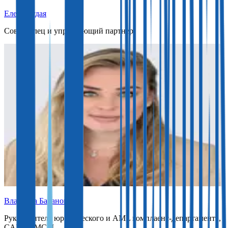
Елена Рудая
Совладелец и управляющий партнер
Владлена Баранова
Руководитель юридического и AML комплаенс-департамента,
CAMS, IMCM