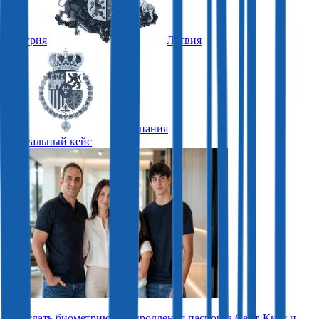
Венгрия
Латвия
Испания
Актуальный кейс
Как сдать биометрию для продления паспорта Сент-Китс и