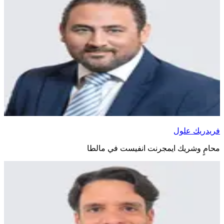
فريدريك علول
محامٍ وشريك ايمجرنت انفيست في مالطا