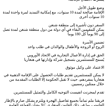
وضع طويل الأجل
الإقامة صالحة لمدة 10 سنوات، مع إمكانية التمديد لمرة واحدة لمدة
10 سنوات أخرى
السفر دون تأشيرة إلى منطقة شنغن
يمكن للمقيمين البقاء في أي دولة من دول منطقة شنغن لمدة تصل
إلى 90 يوماً كل 180 يوماً
تضمين الأسرة
الزوج أو الزوجة والأطفال والوالدان في طلب واحد
الحق في إدارة الأعمال التجارية في الاتحاد الأوروبي
يُسمح للمستثمرين بتسجيل شركة وإدارتها في هنغاريا
الاعتماد على وكيل موثوق
لا يمكن للمستثمرين تقديم طلبات الحصول على الإقامة الذهبية في
هنغاريا بمفردهم، حيث لا تقبل الحكومة إلا الطلبات المقدمة من
خلال ممثلين رسميين.
تقدم ايمجرنت انفيست التوجيه الكامل والتمثيل للمستثمرين.
فريقنا ملم تماماً بجميع تفاصيل الهجرة ويلتزم بشكل صارم بالإطار
القانوني، بما في ذلك
القانون الهنغاري XC بشأن القواعد العامة