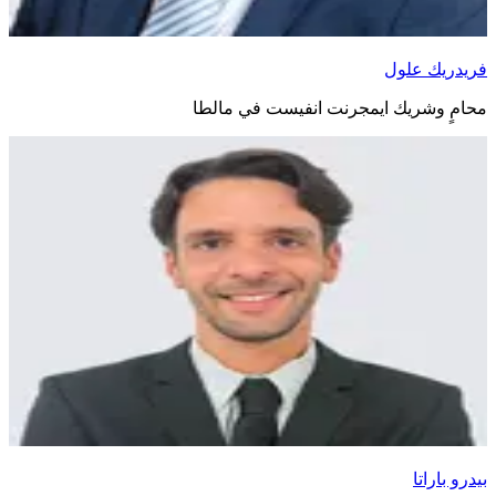
فريدريك علول
محامٍ وشريك ايمجرنت انفيست في مالطا
بيدرو باراتا