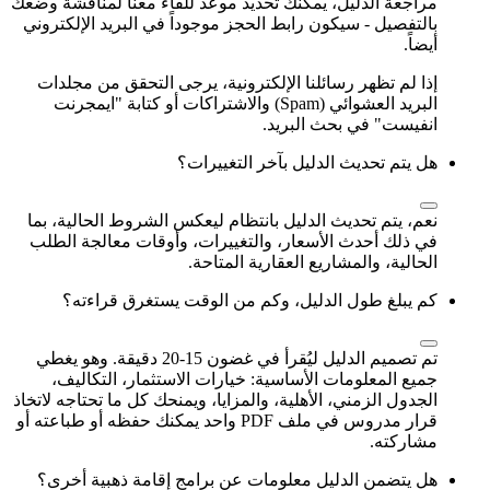
مراجعة الدليل، يمكنك تحديد موعد للقاء معنا لمناقشة وضعك
بالتفصيل - سيكون رابط الحجز موجوداً في البريد الإلكتروني
أيضاً.
إذا لم تظهر رسائلنا الإلكترونية، يرجى التحقق من مجلدات
البريد العشوائي (Spam) والاشتراكات أو كتابة "ايمجرنت
انفيست" في بحث البريد.
هل يتم تحديث الدليل بآخر التغييرات؟
نعم، يتم تحديث الدليل بانتظام ليعكس الشروط الحالية، بما
في ذلك أحدث الأسعار، والتغييرات، وأوقات معالجة الطلب
الحالية، والمشاريع العقارية المتاحة.
كم يبلغ طول الدليل، وكم من الوقت يستغرق قراءته؟
تم تصميم الدليل ليُقرأ في غضون 15‑20 دقيقة. وهو يغطي
جميع المعلومات الأساسية: خيارات الاستثمار، التكاليف،
الجدول الزمني، الأهلية، والمزايا، ويمنحك كل ما تحتاجه لاتخاذ
قرار مدروس في ملف PDF واحد يمكنك حفظه أو طباعته أو
مشاركته.
هل يتضمن الدليل معلومات عن برامج إقامة ذهبية أخرى؟