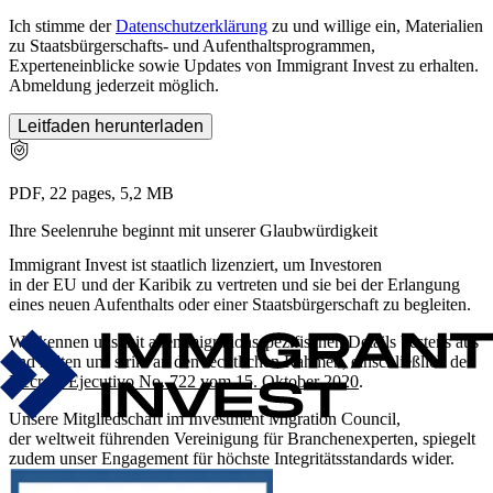
Ich stimme der
Datenschutzerklärung
zu und willige ein, Materialien
zu Staatsbürgerschafts- und Aufenthaltsprogrammen,
Experteneinblicke sowie Updates von Immigrant Invest zu erhalten.
Abmeldung jederzeit möglich.
Leitfaden herunterladen
PDF, 22 pages, 5,2 MB
Ihre Seelenruhe beginnt mit unserer Glaubwürdigkeit
Immigrant Invest ist staatlich lizenziert, um Investoren
in der EU und der Karibik zu vertreten und sie bei der Erlangung
eines neuen Aufenthalts oder einer Staats­bür­ger­schaft zu begleiten.
Wir kennen uns mit allen migrationsspezifischen Details bestens aus
und halten uns strikt an den rechtlichen Rahmen, einschließlich des
Decreto Ejecutivo No. 722 vom 15. Oktober 2020
.
Unsere Mitgliedschaft im Investment Migration Council,
der weltweit führenden Vereinigung für Branchenexperten, spiegelt
zudem unser Engagement für höchste Integritätsstandards wider.