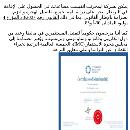
يمكن لشركة ايمجرنت انفيست مساعدتك في الحصول على الإقامة
في البرتغال. نحن على دراية تامة بجميع تفاصيل الهجرة ونلتزم
بصرامة بالإطار القانوني، بما في ذلك
القانون رقم 23/2007 المؤرخ 4
يوليو، المادتان 90-أ و85
.
كما أننا مرخصون حكومياً لتمثيل المستثمرين في مالطا وعدد من
دول الكاريبي وفانواتو وساو تومي وبرينسيب. ويُعبر انضمامنا إلى
مجلس هجرة الاستثمار (IMC)، الجمعية العالمية الرائدة لخبراء
القطاع، عن التزامنا بأعلى معايير النزاهة.