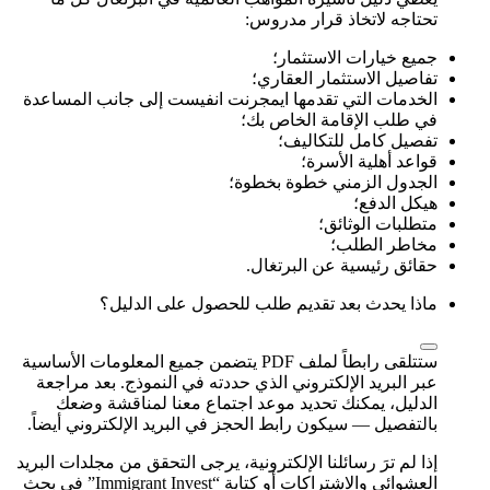
تحتاجه لاتخاذ قرار مدروس:
جميع خيارات الاستثمار؛
تفاصيل الاستثمار العقاري؛
الخدمات التي تقدمها ايمجرنت انفيست إلى جانب المساعدة
في طلب الإقامة الخاص بك؛
تفصيل كامل للتكاليف؛
قواعد أهلية الأسرة؛
الجدول الزمني خطوة بخطوة؛
هيكل الدفع؛
متطلبات الوثائق؛
مخاطر الطلب؛
حقائق رئيسية عن البرتغال.
ماذا يحدث بعد تقديم طلب للحصول على الدليل؟
ستتلقى رابطاً لملف PDF يتضمن جميع المعلومات الأساسية
عبر البريد الإلكتروني الذي حددته في النموذج. بعد مراجعة
الدليل، يمكنك تحديد موعد اجتماع معنا لمناقشة وضعك
بالتفصيل — سيكون رابط الحجز في البريد الإلكتروني أيضاً.
إذا لم ترَ رسائلنا الإلكترونية، يرجى التحقق من مجلدات البريد
العشوائي والاشتراكات أو كتابة “Immigrant Invest” في بحث