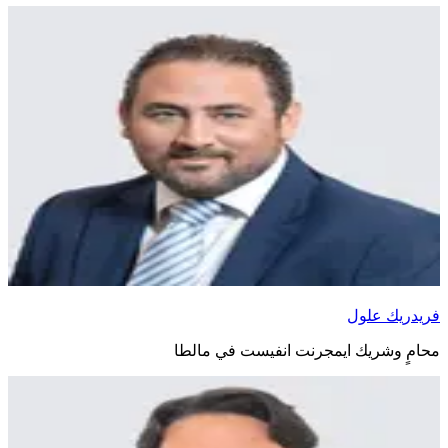
فريدريك علول
محامٍ وشريك ايمجرنت انفيست في مالطا