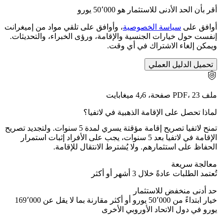
أقر بأن الحد الأدنى للاستثمار هو 50٬000 يورو
أوافق على
سياسة الخصوصية
، وأوافق على تلقي مواد من إميغرانت
إنفست حول خيارات الجنسية والإقامة، ورؤى الخبراء، والتحديثات.
ويمكن إلغاء الاشتراك في أي وقت.
تحميل الدليل العملي
ملف PDF، 23 صفحة، 4٫6 ميغابايت
لماذا تحصل على الإقامة الذهبية في لاتفيا؟
تمنح لاتفيا تصريح إقامة مؤقتة يسري لمدة 5 سنوات. ولتجديد تصريح
الإقامة في لاتفيا بعد 5 سنوات، يجب على الأفراد إثبات استمرار
الحفاظ على استثمارهم. ولا يُشترط الانتقال للإقامة.
معالجة سريعة
تُعتمد الطلبات عادةً خلال 3 أشهر أو أكثر
حد أدنى منخفض للاستثمار
خيار ابتداءً من 50٬000 يورو أو أكثر مقارنة بما لا يقل عن 169٬000
يورو في دول الاتحاد الأوروبي الأخرى