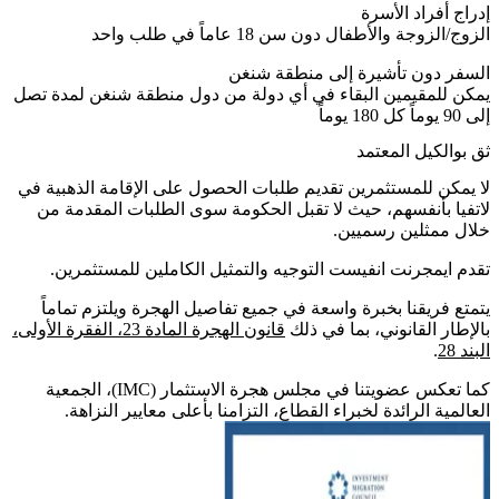
إدراج أفراد الأسرة
الزوج/الزوجة والأطفال دون سن 18 عاماً في طلب واحد
السفر دون تأشيرة إلى منطقة شنغن
يمكن للمقيمين البقاء في أي دولة من دول منطقة شنغن لمدة تصل
إلى 90 يوماً كل 180 يوماً
ثق بوالكيل المعتمد
لا يمكن للمستثمرين تقديم طلبات الحصول على الإقامة الذهبية في
لاتفيا بأنفسهم، حيث لا تقبل الحكومة سوى الطلبات المقدمة من
خلال ممثلين رسميين.
تقدم ايمجرنت انفيست التوجيه والتمثيل الكاملين للمستثمرين.
يتمتع فريقنا بخبرة واسعة في جميع تفاصيل الهجرة ويلتزم تماماً
بالإطار القانوني، بما في ذلك
قانون الهجرة المادة 23، الفقرة الأولى،
البند 28
.
كما تعكس عضويتنا في مجلس هجرة الاستثمار (IMC)، الجمعية
العالمية الرائدة لخبراء القطاع، التزامنا بأعلى معايير النزاهة.