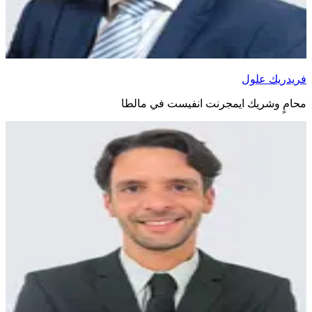
فريدريك علول
محامٍ وشريك ايمجرنت انفيست في مالطا