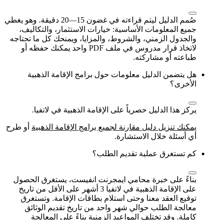
صُمم الدليل ليتم قراءته في غضون 15—20 دقيقة. وهو يغطي
جميع المعلومات الأساسية: خيارات الاستثمار، والتكاليف،
والجدول الزمني، والشروط، والمزايا، ويمنحك كل ما تحتاجه
لاتخاذ قرار مدروس في ملف PDF واحد يمكنك حفظه أو
طباعته أو مشاركته.
هل يتضمن الدليل معلومات حول برامج الإقامة الذهبية
الأخرى؟
يركز هذا الدليل حصرياً على الإقامة الذهبية في لاتفيا.
يمكنك تنزيل دليل مقارنة لجميع برامج الإقامة الذهبية
أو طرح
أي أسئلة خلال الاستشارة.
كم تستغرق عملية تقديم الطلب؟
بناءً على خبرة محامي ايمجرنت انفيست، يستغرق الحصول
على الإقامة الذهبية في لاتفيا 3 أشهر على الأقل من تاريخ
توقيع العقد معنا وحتى استلام بطاقات الإقامة. وتستغرق
معالجة الطلب حوالي شهر واحد من تاريخ تقديم الوثائق
كاملة. وقد تختلف المواعيد الزمنية بناءً على المعالجة